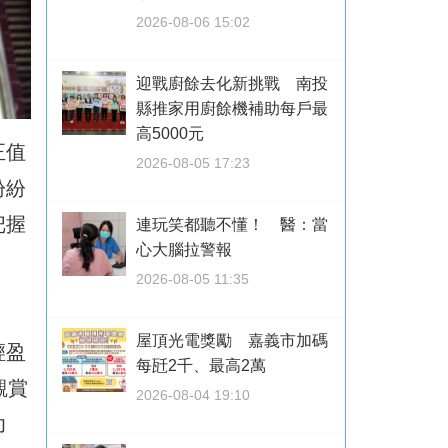
2026-08-06 15:02
迎戰廚餘去化新挑戰 南投
縣推家用廚餘機補助每戶最
高5000元
正值
2026-08-05 17:23
紛紛
把握
連玩笑都聽不懂！ 醫：當
心大腦拉警報
2026-08-05 11:35
屋頂光電獎勵 嘉義市加碼
輕盈
每瓩2千、最高2萬
觀賞
2026-08-04 19:10
功