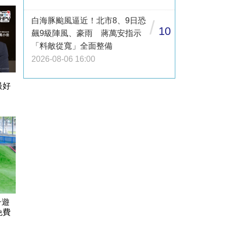
白海豚颱風逼近！北市8、9日恐
/
10
飆9級陣風、豪雨 蔣萬安指示
「料敵從寬」全面整備
2026-08-06 16:00
最好
子遊
免費