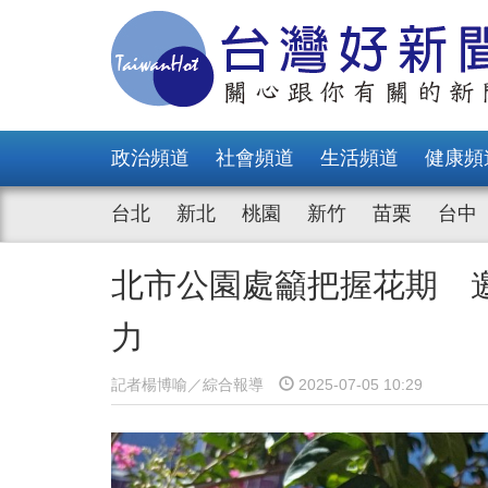
政治頻道
社會頻道
生活頻道
健康頻
台北
新北
桃園
新竹
苗栗
台中
北市公園處籲把握花期 
力
記者楊博喻／綜合報導
2025-07-05 10:29