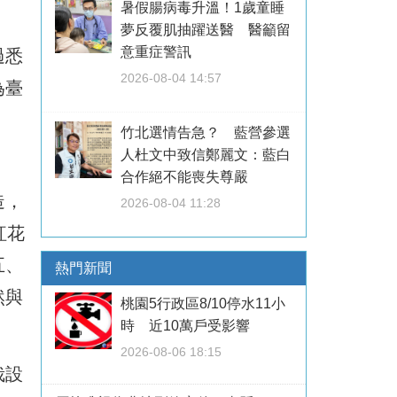
暑假腸病毒升溫！1歲童睡
夢反覆肌抽躍送醫 醫籲留
意重症警訊
過悉
2026-08-04 14:57
為臺
竹北選情告急？ 藍營參選
人杜文中致信鄭麗文：藍白
合作絕不能喪失尊嚴
造，
2026-08-04 11:28
紅花
五、
熱門新聞
然與
桃園5行政區8/10停水11小
時 近10萬戶受影響
2026-08-06 18:15
栽設