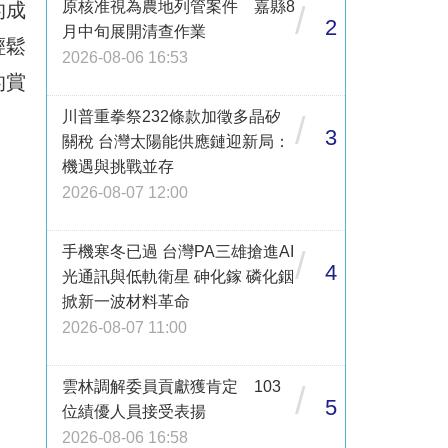
原核准視為農地列管案件 嘉縣8
的成
/
2
月中旬展開清查作業
輕鬆
2026-08-06 16:53
的賞
川普重拳祭232條款加徵多晶矽
/
3
關稅 台灣太陽能供應鏈迎新局：
機遇與挑戰並存
2026-08-07 12:00
手機寒冬已過 台灣PA三雄搶進AI
/
4
光通訊與低軌衛星 砷化鎵 磷化銦
掀新一波材料革命
2026-08-07 11:00
雲林調解委員貢獻獲肯定 103
/
5
位績優人員接受表揚
2026-08-06 16:58