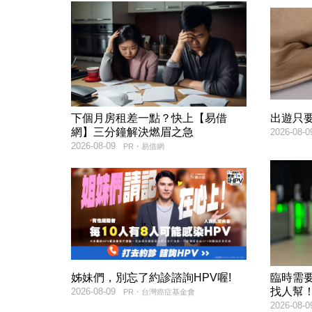
下個月房租差一點？快上【易借
出遊只
網】三分鐘解決燃眉之急
2026-08-0
2026-08-09
PR・易借網
姊妹們，別忘了約診諮詢HPV喔!
臨時需
找人幫
2026-08-09
PR・台灣癌症基金會
2026-08-0