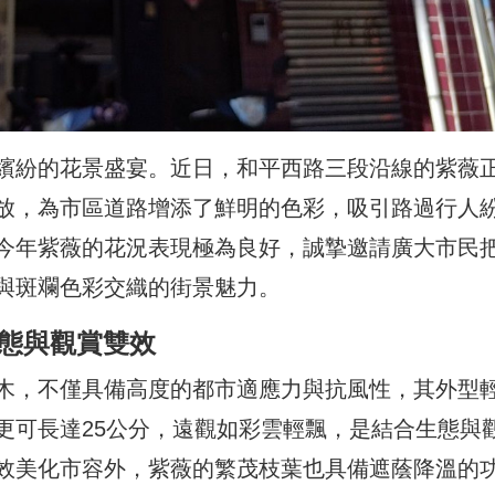
繽紛的花景盛宴。近日，和平西路三段沿線的紫薇
放，為市區道路增添了鮮明的色彩，吸引路過行人
今年紫薇的花況表現極為良好，誠摯邀請廣大市民
與斑斕色彩交織的街景魅力。
生態與觀賞雙效
木，不僅具備高度的都市適應力與抗風性，其外型
更可長達25公分，遠觀如彩雲輕飄，是結合生態與
效美化市容外，紫薇的繁茂枝葉也具備遮蔭降溫的