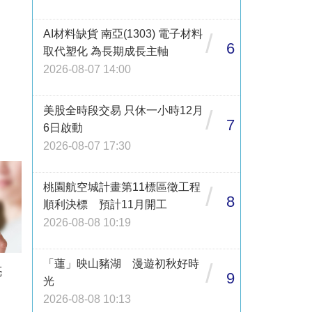
AI材料缺貨 南亞(1303) 電子材料
/
6
取代塑化 為長期成長主軸
2026-08-07 14:00
美股全時段交易 只休一小時12月
/
7
6日啟動
2026-08-07 17:30
桃園航空城計畫第11標區徵工程
/
8
順利決標 預計11月開工
2026-08-08 10:19
「蓮」映山豬湖 漫遊初秋好時
/
亮
9
光
2026-08-08 10:13