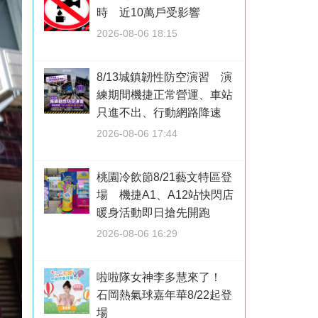
時 近10萬戶受影響
2026-08-06 18:15
8/13城鎮韌性防空演習 演
練期間機捷正常營運、車站
只進不出、行動網路降速
2026-08-06 17:44
桃園冷飲節8/21藝文特區登
場 機捷A1、A12站快閃店
暖身活動即日搶先開跑
2026-08-06 16:29
啦啦隊女神李多慧來了！
石岡熱氣球嘉年華8/22起登
場