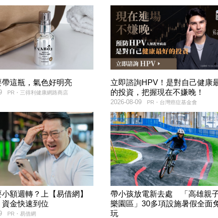
要帶這瓶，氣色好明亮
立即諮詢HPV！是對自己健康
的投資，把握現在不嫌晚！
9
PR・三得利健康網路商店
2026-08-09
PR・台灣癌症基金會
要小額週轉？上【易借網】
帶小孩放電新去處 「高雄親
！資金快速到位
樂園區」30多項設施暑假全面
玩
9
PR・易借網