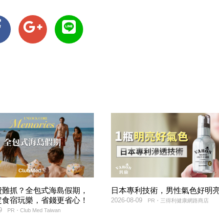
費難抓？全包式海島假期，
日本專利技術，男性氣色好明
定食宿玩樂，省錢更省心！
2026-08-09
PR・三得利健康網路商店
9
PR・Club Med Taiwan