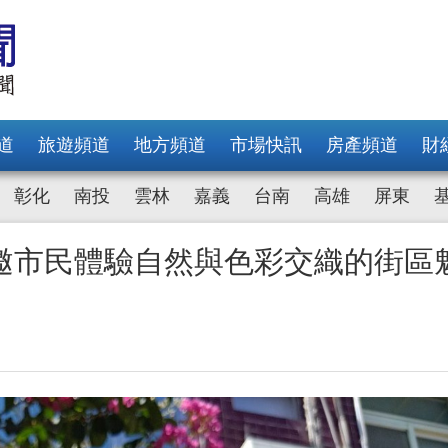
道
旅遊頻道
地方頻道
市場快訊
房產頻道
財
彰化
南投
雲林
嘉義
台南
高雄
屏東
邀市民體驗自然與色彩交織的街區