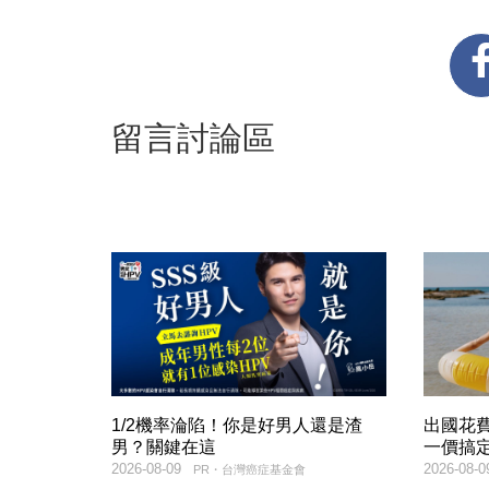
留言討論區
1/2機率淪陷！你是好男人還是渣
出國花
男？關鍵在這
一價搞
2026-08-09
2026-08-0
PR・台灣癌症基金會