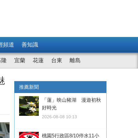
經頻道
善知識
基隆
宜蘭
花蓮
台東
離島
魅
推薦新聞
「蓮」映山豬湖 漫遊初秋
好時光
2026-08-08 10:13
桃園5行政區8/10停水11小