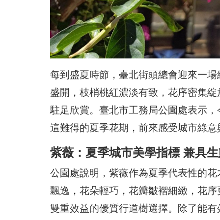
每到盛夏時節，臺北街頭總會迎來一場
盛開，枝梢桃紅濃淡有致，花序密集綻
駐足欣賞。臺北市工務局公園處表示，
這難得的夏季花期，前來感受城市綠意
紫薇：夏季城市美學指標 兼具
公園處說明，紫薇作為夏季代表性的花
飄逸，花朵輕巧，花瓣皺褶細緻，花序
雙重效益的優質行道樹選擇。除了能有