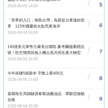
/
5
2026-08-05 14:00
「世界的入口：南島台灣」為題從台東連結世
/
6
界 115年國慶焰火點亮東海岸
2026-08-04 00:06
140億美元軍售引爆美台聯防 麥考爾拋重磅訊
/
7
號！防空飛彈與無人機台美共同生產大轉型
2026-08-04 16:30
今年拚賺5個股本 宇瞻上看400元
/
8
2026-08-05 15:00
嘉縣衛生局抽驗源春製油廠油品 苯駢芘檢驗
/
9
合格
2026-08-04 20:36