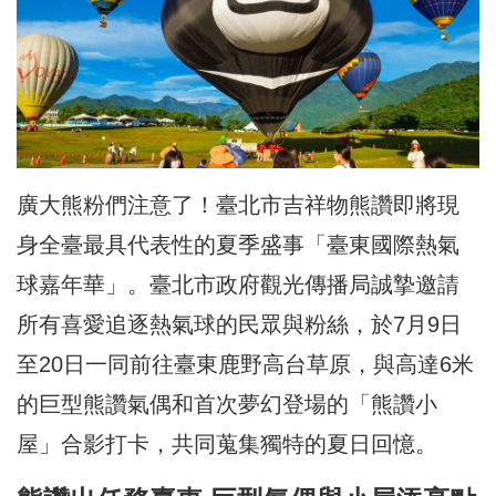
廣大熊粉們注意了！臺北市吉祥物熊讚即將現
身全臺最具代表性的夏季盛事「臺東國際熱氣
球嘉年華」。臺北市政府觀光傳播局誠摯邀請
所有喜愛追逐熱氣球的民眾與粉絲，於7月9日
至20日一同前往臺東鹿野高台草原，與高達6米
的巨型熊讚氣偶和首次夢幻登場的「熊讚小
屋」合影打卡，共同蒐集獨特的夏日回憶。