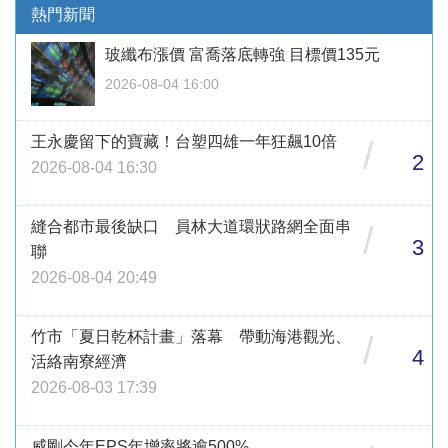
熱門新聞
玻纖布漲價 富喬落底轉強 目標價135元
2026-08-04 16:00
王永慶留下的寶藏！台塑四雄一年狂飆10倍
/
2
2026-08-04 16:30
縫合都市最後缺口 員林大道環狀路網全面串
/
3
聯
2026-08-04 20:49
竹市「夏日乾杯計畫」落幕 帶動海港觀光、
/
4
活絡南寮經濟
2026-08-03 17:39
威剛今年EPS年增率將逾500%