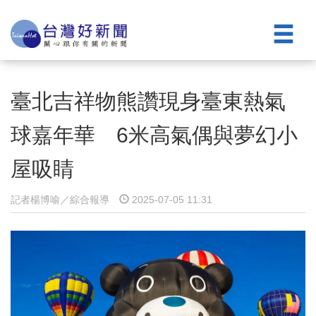
臺北吉祥物熊讚現身臺東熱氣
球嘉年華 6米高氣偶與夢幻小
屋吸睛
記者楊博喻／綜合報導
2025-07-05 11:31