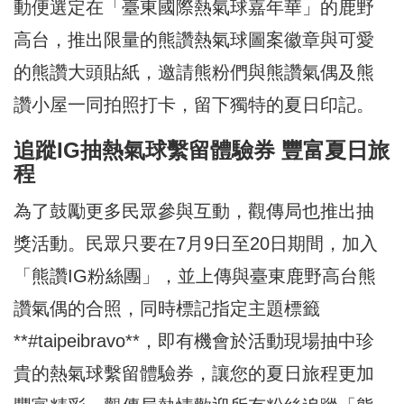
動便選定在「臺東國際熱氣球嘉年華」的鹿野
高台，推出限量的熊讚熱氣球圖案徽章與可愛
的熊讚大頭貼紙，邀請熊粉們與熊讚氣偶及熊
讚小屋一同拍照打卡，留下獨特的夏日印記。
追蹤IG抽熱氣球繫留體驗券 豐富夏日旅
程
為了鼓勵更多民眾參與互動，觀傳局也推出抽
獎活動。民眾只要在7月9日至20日期間，加入
「熊讚IG粉絲團」，並上傳與臺東鹿野高台熊
讚氣偶的合照，同時標記指定主題標籤
**#taipeibravo**，即有機會於活動現場抽中珍
貴的熱氣球繫留體驗券，讓您的夏日旅程更加