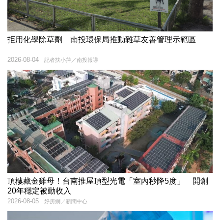
拒用化學除草劑 南投環保局推動雜草友善管理示範區
2026-08-04
記者扶小萍／南投報導
頂樓藏金雞母！台南推屋頂型光電「室內秒降5度」 開創
20年穩定被動收入
2026-08-05
好房網／新聞中心