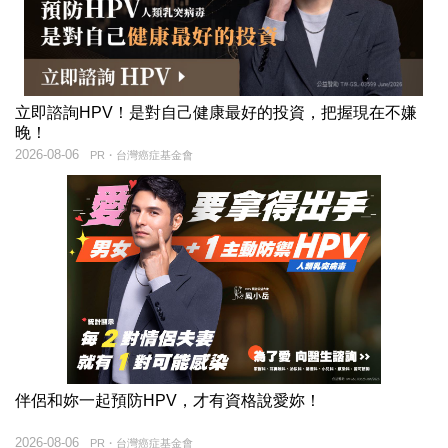
立即諮詢HPV！是對自己健康最好的投資，把握現在不嫌
晚！
2026-08-06
PR・台灣癌症基金會
伴侶和妳一起預防HPV，才有資格說愛妳！
2026-08-06
PR・台灣癌症基金會