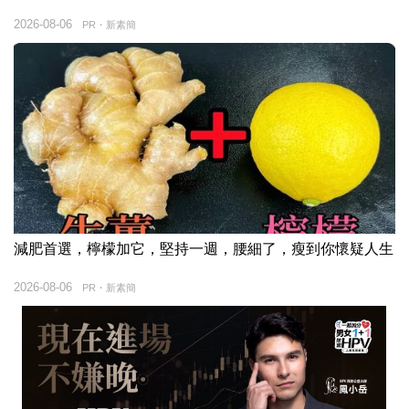
2026-08-06
PR・新素簡
減肥首選，檸檬加它，堅持一週，腰細了，瘦到你懷疑人生
2026-08-06
PR・新素簡