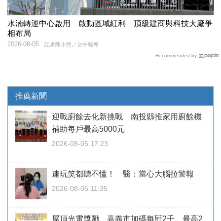
水湳轉運中心啟用 啟動區域紅利 頂級建商與科技大廠爭
相布局
2026-08-05
記者陳小慧／台中報導
Recommended by
推薦新聞
迎戰廚餘去化新挑戰 南投縣推家用廚餘機
補助每戶最高5000元
2026-08-05 17:23
連玩笑都聽不懂！ 醫：當心大腦拉警報
2026-08-05 11:35
屋頂光電獎勵 嘉義市加碼每瓩2千、最高2