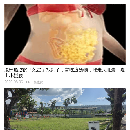
腹部脂肪的「剋星」找到了，常吃這幾物，吃走大肚囊，瘦
出小蠻腰
2026-08-06
PR・新素簡