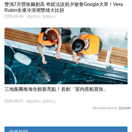
雙鴻7月營收飆創高 奇鋐法說前夕搶食Google大單！Vera
Rubin全液冷浪潮雙雄大比拚
2026-08-06
理財周刊／新聞中心
三地集團推海生館新亮點！首創「室內搭船賞魚」
2026-08-07
理財周刊／新聞中心
Recommended by