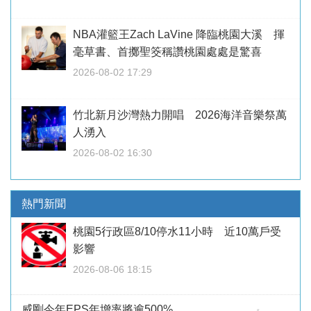
NBA灌籃王Zach LaVine 降臨桃園大溪 揮
毫草書、首擲聖筊稱讚桃園處處是驚喜
2026-08-02 17:29
竹北新月沙灣熱力開唱 2026海洋音樂祭萬
人湧入
2026-08-02 16:30
熱門新聞
桃園5行政區8/10停水11小時 近10萬戶受
影響
2026-08-06 18:15
威剛今年EPS年增率將逾500%