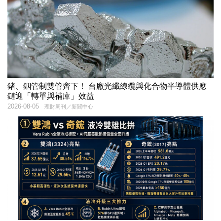
鍺、銦管制雙管齊下！ 台廠光纖線纜與化合物半導體供應
鏈迎「轉單與補庫」效益
2026-08-05
理財周刊／新聞中心