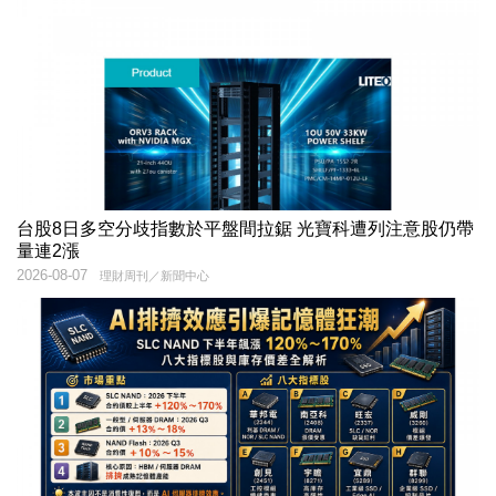
台股8日多空分歧指數於平盤間拉鋸 光寶科遭列注意股仍帶
量連2漲
2026-08-07
理財周刊／新聞中心