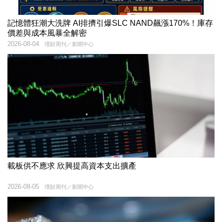
記憶體狂潮大洗牌 AI排擠引爆SLC NAND飆漲170%！庫存
價差與成本風暴全解密
2026-08-04
理財周刊／新聞中心
載板供不應求 欣興提高資本支出擴產
2026-08-05
理財周刊／新聞中心