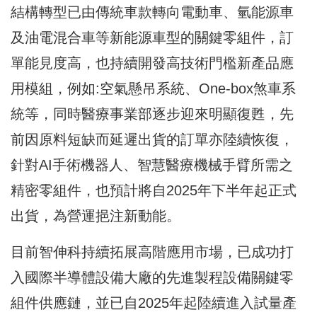
結構轉型已由傳統車款轉向電動車、氫能源車
及油電混合車等新能源車型的關鍵零組件，訂
單能見度高，也持續開發高技術門檻新產品應
用模組，例如:空氣懸吊系統、One-box煞車系
統等，同時醫療事業部逐步迎來明顯復甦，先
前因原料短缺而延遲出貨的訂單亦陸續恢復，
針對AI手術機器人、智慧醫療機械手臂所需之
精密零組件，也預計將自2025年下半年起正式
出貨，為營運挹注新動能。
目前智伸科持續拓展高階應用市場，已成功打
入國際半導體設備大廠的先進製程設備關鍵零
組件供應鏈，並已自2025年起陸續進入試量產