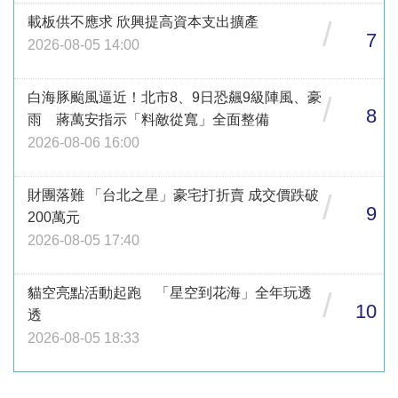
載板供不應求 欣興提高資本支出擴產
/
7
2026-08-05 14:00
白海豚颱風逼近！北市8、9日恐飆9級陣風、豪
/
8
雨 蔣萬安指示「料敵從寬」全面整備
2026-08-06 16:00
財團落難 「台北之星」豪宅打折賣 成交價跌破
/
9
200萬元
2026-08-05 17:40
貓空亮點活動起跑 「星空到花海」全年玩透
/
10
透
2026-08-05 18:33