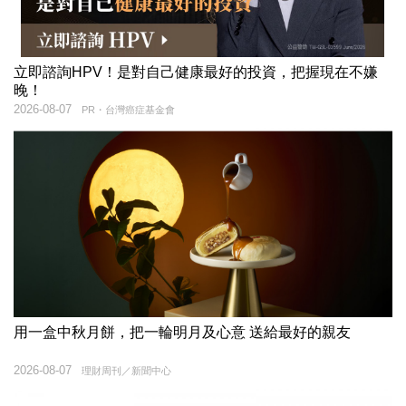
立即諮詢HPV！是對自己健康最好的投資，把握現在不嫌
晚！
2026-08-07
PR・台灣癌症基金會
用一盒中秋月餅，把一輪明月及心意 送給最好的親友
2026-08-07
理財周刊／新聞中心