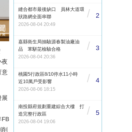
縫合都市最後缺口 員林大道環
/
2
狀路網全面串聯
2026-08-04 20:49
嘉縣衛生局抽驗源春製油廠油
/
3
品 苯駢芘檢驗合格
按
2026-08-04 20:36
小夜
育意
桃園5行政區8/10停水11小時
/
4
近10萬戶受影響
2026-08-06 18:15
發展
南投縣府規劃重建綜合大樓 打
/
5
造完整行政區
FB
2026-08-04 19:06
剝削