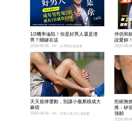
1/2機率淪陷！你是好男人還是渣
伴侶和
男？關鍵在這
說愛妳
2026-08-06
2026-08-0
PR・台灣癌症基金會
天天規律運動，別讓小傷累積成大
拒絕無
麻煩
推：矽谷
強韌
2026-08-06
PR・安達人壽 安心溢起動
2026-08-0