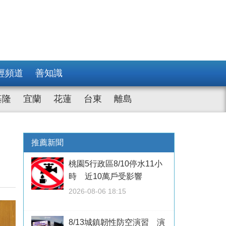
經頻道
善知識
基隆
宜蘭
花蓮
台東
離島
、
推薦新聞
桃園5行政區8/10停水11小
時 近10萬戶受影響
2026-08-06 18:15
8/13城鎮韌性防空演習 演