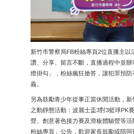
新竹市警察局FB粉絲專頁2位直播主
讚、分享、留言不斷，直播過程中並辦
燈掛勾」，粉絲瘋狂搶答，讓犯罪預防
義。
另為鼓勵青少年從事正當休閒活動，新
之動靜態活動：波麗士盃3對3籃球PK
營、創意著色接力賽及滑板體驗營等活
粉絲專頁」公告，歡迎家長鼓勵或陪同