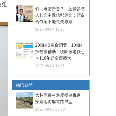
被犯
竹北選情告急？ 藍營參選
人杜文中致信鄭麗文：藍白
合作絕不能喪失尊嚴
2026-08-04 11:28
200點抵農會消費、100點
抵醫療補助 桃園敬老愛心
卡116年起全面擴大
2026-08-04 11:07
熱門新聞
大林蒲遷村進度穩健推進
安置地街廓道路成型
2026-08-06 07:20