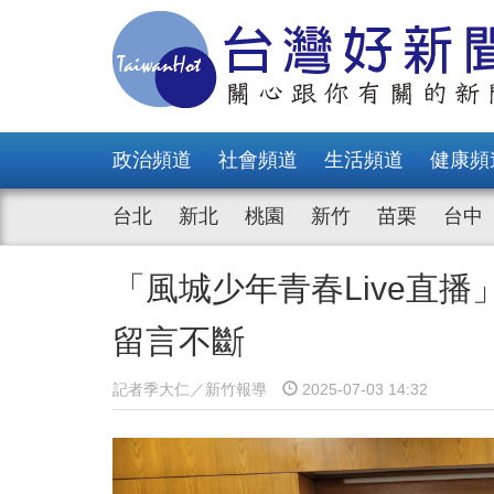
政治頻道
社會頻道
生活頻道
健康頻
台北
新北
桃園
新竹
苗栗
台中
「風城少年青春Live直
留言不斷
記者季大仁／新竹報導
2025-07-03 14:32