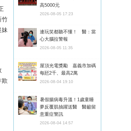
高5000元
正
2026-08-05 17:23
新竹
迷妹
連玩笑都聽不懂！ 醫：當
心大腦拉警報
。
2026-08-05 11:35
屋頂光電獎勵 嘉義市加碼
教
每瓩2千、最高2萬
詐欺
2026-08-04 19:10
暑假腸病毒升溫！1歲童睡
夢反覆肌抽躍送醫 醫籲留
意重症警訊
2026-08-04 14:57