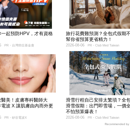
妳一起預防HPV，才有資格
旅行花費難預測？全包式假期
！
幫你省預算更省精力！
6
2026-08-06
PR・台灣癌症基金會
PR・Club Med Taiwan
效醫美！皮膚專科醫師大
滑雪行程自己安排太繁瑣？全
電波 X 讓肌膚由內而外更
滑雪假期：出門即雪場，一價
不怕預算爆表！
6
2026-08-06
PR・矽谷電波X
PR・Club Med Taiwan
Recommended by