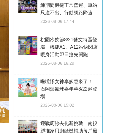
練期間機捷正常營運、車站
只進不出、行動網路降速
2026-08-06 17:44
桃園冷飲節8/21藝文特區登
場 機捷A1、A12站快閃店
暖身活動即日搶先開跑
2026-08-06 16:29
啦啦隊女神李多慧來了！
石岡熱氣球嘉年華8/22起登
場
2026-08-06 15:02
迎戰廚餘去化新挑戰 南投
縣推家用廚餘機補助每戶最