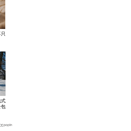
不只
包式
全包