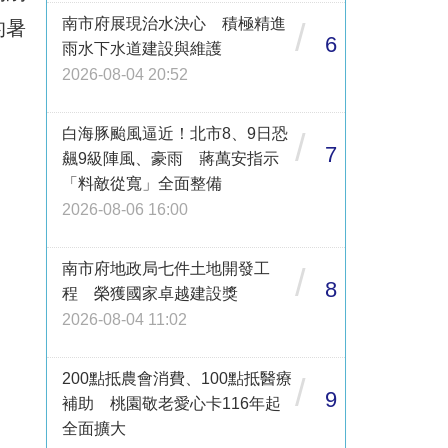
南市府展現治水決心 積極精進
的暑
/
6
雨水下水道建設與維護
2026-08-04 20:52
白海豚颱風逼近！北市8、9日恐
/
7
飆9級陣風、豪雨 蔣萬安指示
「料敵從寬」全面整備
2026-08-06 16:00
南市府地政局七件土地開發工
/
8
程 榮獲國家卓越建設獎
2026-08-04 11:02
200點抵農會消費、100點抵醫療
/
9
補助 桃園敬老愛心卡116年起
全面擴大