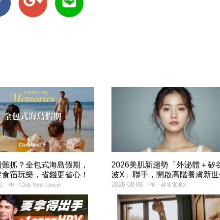
費難抓？全包式海島假期，
2026美肌新趨勢「外泌體＋矽
定食宿玩樂，省錢更省心！
波X」聯手，開啟高階養膚新世
6
2026-08-06
PR・Club Med Taiwan
PR・矽谷電波X