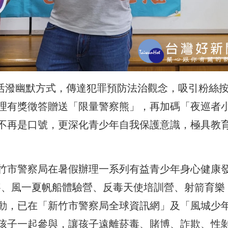
以活潑幽默方式，傳達犯罪預防法治觀念，吸引粉絲
理有獎徵答贈送「限量警察熊」，再加碼「夜巡者
不再是口號，更深化青少年自我保護意識，極具教
竹市警察局在暑假辦理一系列有益青少年身心健康
賽、風一夏帆船體驗營、反毒天使培訓營、射箭育樂
動，已在「新竹市警察局全球資訊網」及「風城少年
孩子一起參與，讓孩子遠離菸毒、賭博、詐欺、性