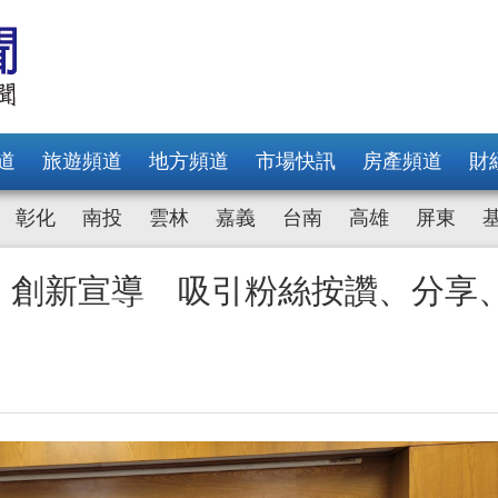
道
旅遊頻道
地方頻道
市場快訊
房產頻道
財
彰化
南投
雲林
嘉義
台南
高雄
屏東
播」創新宣導 吸引粉絲按讚、分享