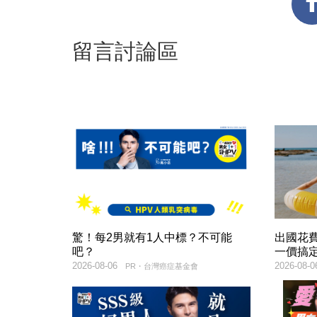
留言討論區
驚！每2男就有1人中標？不可能
出國花
吧？
一價搞
2026-08-06
2026-08-0
PR・台灣癌症基金會