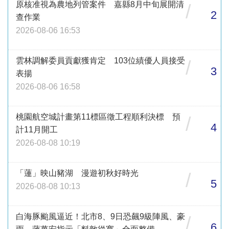
原核准視為農地列管案件 嘉縣8月中旬展開清
/
2
查作業
2026-08-06 16:53
雲林調解委員貢獻獲肯定 103位績優人員接受
/
3
表揚
2026-08-06 16:58
桃園航空城計畫第11標區徵工程順利決標 預
/
4
計11月開工
2026-08-08 10:19
「蓮」映山豬湖 漫遊初秋好時光
/
5
2026-08-08 10:13
白海豚颱風逼近！北市8、9日恐飆9級陣風、豪
/
6