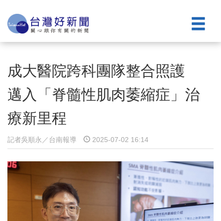
成大醫院跨科團隊整合照護
邁入「脊髓性肌肉萎縮症」治
療新里程
記者吳順永／台南報導
2025-07-02 16:14