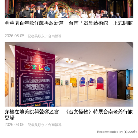
明華園百年歌仔戲再啟新篇 台南「戲巢藝術館」正式開館
2026-08-05
記者吳順永／台南報導
穿梭在地美饌與聲響迷宮 《台文怪物》特展台南老爺行旅
登場
2026-08-06
記者吳順永／台南報導
Recommended by