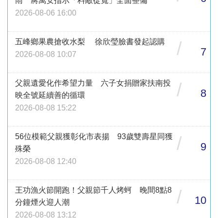
雨 蔣萬安指示「料敵從寬」全面整備
2026-08-06 16:00
五峰鄉果農搶收水梨 徐欣瑩臉書發起認購
/
7
2026-08-08 10:07
父親遺愛化作希望力量 六子女捐贈家扶南投
/
8
映全號延續善的循環
2026-08-08 15:22
56位模範父親獲彰化市表揚 93歲雙壽星同獲
/
9
殊榮
2026-08-08 12:40
王功漁火節開跑！父親節千人烤蚵 晚間8點8
/
10
分鐘煙火迎人潮
2026-08-08 13:12