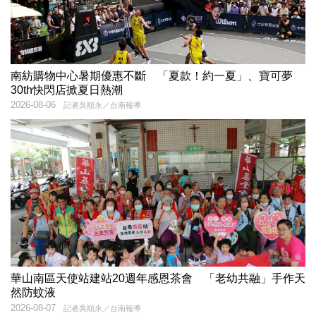
南紡購物中心暑期優惠不斷 「夏款！約一夏」、寶可夢
30th快閃店掀夏日熱潮
2026-08-06
記者吳順永／台南報導
華山南區天使站建站20週年感恩茶會 「老幼共融」手作天
然防蚊液
2026-08-07
記者吳順永／台南報導