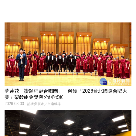
夢蓮花「讚頌桂冠合唱團」 榮獲「2026台北國際合唱大
賽」樂齡組金獎與分組冠軍
2026-08-03
記者吳順永／台南報導