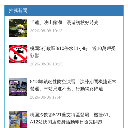
推薦新聞
「蓮」映山豬湖 漫遊初秋好時光
2026-08-08 10:13
桃園5行政區8/10停水11小時 近10萬戶受
影響
2026-08-06 18:15
8/13城鎮韌性防空演習 演練期間機捷正常
營運、車站只進不出、行動網路降速
2026-08-06 17:44
桃園冷飲節8/21藝文特區登場 機捷A1、
A12站快閃店暖身活動即日搶先開跑