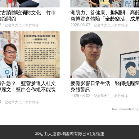
定古蹟體驗消防文化 竹市
測肌力、答健康、趣闖關 高
物館開館
康博覽會體驗「全齡樂活」成
7
2026-08-07
記者季大仁／新竹報導
記者季大仁／新竹報導
情告急？ 藍營參選人杜文
疲倦影響日常生活 醫師提醒
鄭麗文：藍白合作絕不能喪
身體警訊
2026-08-03
記者季大仁／新竹報導
4
記者季大仁／新竹報導
Recommended by
本站由大運聯和國際有限公司所維運