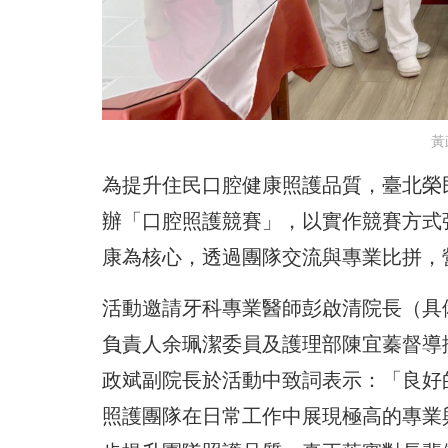
黃
為提升住民口腔健康照護品質，臺北榮
辦「口腔照護競賽」，以實作競賽方式
康為核心，透過團隊交流與專業比拼，
活動邀請牙科專業醫師彭啟清院長（具
負責人余珮潔委員及護理部陳宜蓁督導
政斌副院長於活動中致詞表示：「良好
照護團隊在日常工作中展現極高的專業