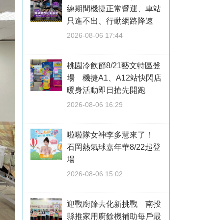
練期間機捷正常營運、車站
只進不出、行動網路降速
2026-08-06 17:44
桃園冷飲節8/21藝文特區登
場 機捷A1、A12站快閃店
暖身活動即日搶先開跑
2026-08-06 16:29
啦啦隊女神李多慧來了！
石岡熱氣球嘉年華8/22起登
場
2026-08-06 15:02
迎戰廚餘去化新挑戰 南投
縣推家用廚餘機補助每戶最