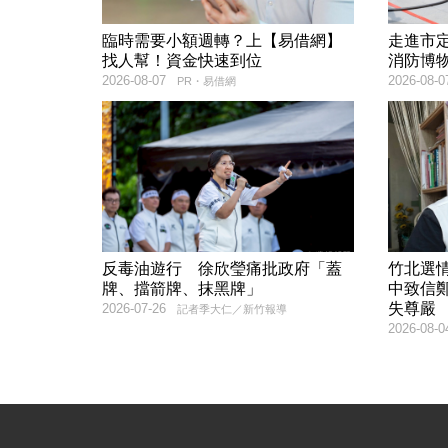
臨時需要小額週轉？上【易借網】
走進市
找人幫！資金快速到位
消防博
2026-08-07
2026-08-0
PR・易借網
反毒油遊行 徐欣瑩痛批政府「蓋
竹北選
牌、擋箭牌、抹黑牌」
中致信
失尊嚴
2026-07-26
記者季大仁／新竹報導
2026-08-0