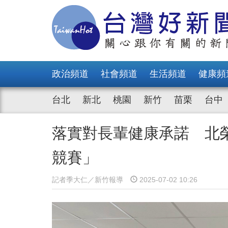
政治頻道
社會頻道
生活頻道
健康頻
台北
新北
桃園
新竹
苗栗
台中
落實對長輩健康承諾 北
競賽」
記者季大仁／新竹報導
2025-07-02 10:26