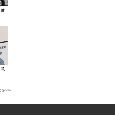
齡健
果
留意