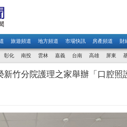
道
旅遊頻道
地方頻道
市場快訊
房產頻道
財
彰化
南投
雲林
嘉義
台南
高雄
屏東
榮新竹分院護理之家舉辦「口腔照