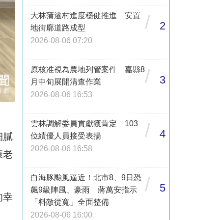
大林蒲遷村進度穩健推進 安置
/
2
地街廓道路成型
2026-08-06 07:20
原核准視為農地列管案件 嘉縣8
/
3
月中旬展開清查作業
2026-08-06 16:53
雲林調解委員貢獻獲肯定 103
/
4
細膩
位績優人員接受表揚
2026-08-06 16:58
康老
白海豚颱風逼近！北市8、9日恐
/
5
飆9級陣風、豪雨 蔣萬安指示
的幸
「料敵從寬」全面整備
2026-08-06 16:00