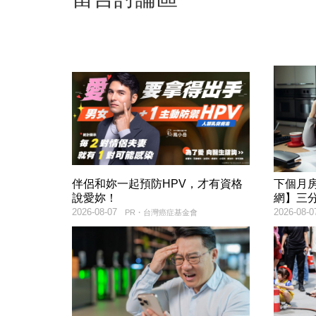
伴侶和妳一起預防HPV，才有資格
下個月
說愛妳！
網】三
2026-08-07
2026-08-0
PR・台灣癌症基金會