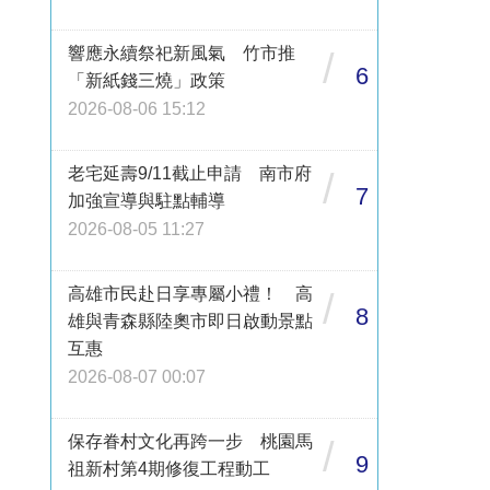
響應永續祭祀新風氣 竹市推
/
6
「新紙錢三燒」政策
2026-08-06 15:12
老宅延壽9/11截止申請 南市府
/
7
加強宣導與駐點輔導
2026-08-05 11:27
高雄市民赴日享專屬小禮！ 高
/
8
雄與青森縣陸奧市即日啟動景點
互惠
2026-08-07 00:07
保存眷村文化再跨一步 桃園馬
/
9
祖新村第4期修復工程動工