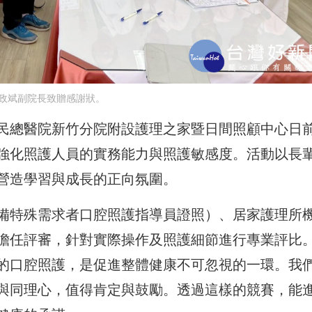
政斌副院長致贈感謝狀。
民總醫院新竹分院附設護理之家暨日間照顧中心日
強化照護人員的實務能力與照護敏感度。活動以長
營造學習與成長的正向氛圍。
備特殊需求者口腔照護指導員證照）、居家護理所
擔任評審，針對實際操作及照護細節進行專業評比
的口腔照護，是促進整體健康不可忽視的一環。我
與同理心，值得肯定與鼓勵。透過這樣的競賽，能