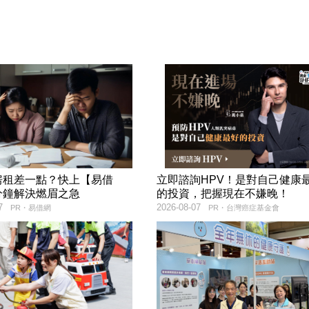
房租差一點？快上【易借
立即諮詢HPV！是對自己健康
分鐘解決燃眉之急
的投資，把握現在不嫌晚！
7
2026-08-07
PR・易借網
PR・台灣癌症基金會