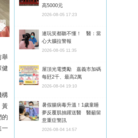
高5000元
2026-08-05 17:23
連玩笑都聽不懂！ 醫：當
心大腦拉警報
2026-08-05 11:35
前舉
輩健
屋頂光電獎勵 嘉義市加碼
每瓩2千、最高2萬
2026-08-04 19:10
機構
暑假腸病毒升溫！1歲童睡
。黃
夢反覆肌抽躍送醫 醫籲留
們的
意重症警訊
進一
2026-08-04 14:57