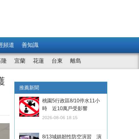
經頻道
善知識
基隆
宜蘭
花蓮
台東
離島
護
推薦新聞
桃園5行政區8/10停水11小
時 近10萬戶受影響
2026-08-06 18:15
8/13城鎮韌性防空演習 演