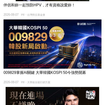
伴侶和妳一起預防HPV，才有資格說愛妳！
2026-08-07
PR・台灣癌症基金會
009829掌握AI關鍵 大華韓國KOSPI 50今強勢開募
2026-08-07
PR・大華銀全能行銷方案