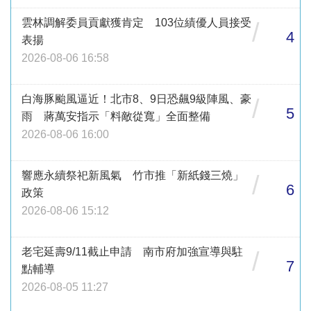
雲林調解委員貢獻獲肯定 103位績優人員接受
/
4
表揚
2026-08-06 16:58
白海豚颱風逼近！北市8、9日恐飆9級陣風、豪
/
5
雨 蔣萬安指示「料敵從寬」全面整備
2026-08-06 16:00
響應永續祭祀新風氣 竹市推「新紙錢三燒」
/
6
政策
2026-08-06 15:12
老宅延壽9/11截止申請 南市府加強宣導與駐
/
7
點輔導
2026-08-05 11:27