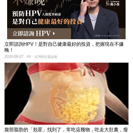
立即諮詢HPV！是對自己健康最好的投資，把握現在不嫌
晚！
2026-08-07
PR・台灣癌症基金會
腹部脂肪的「剋星」找到了，常吃這幾物，吃走大肚囊，瘦