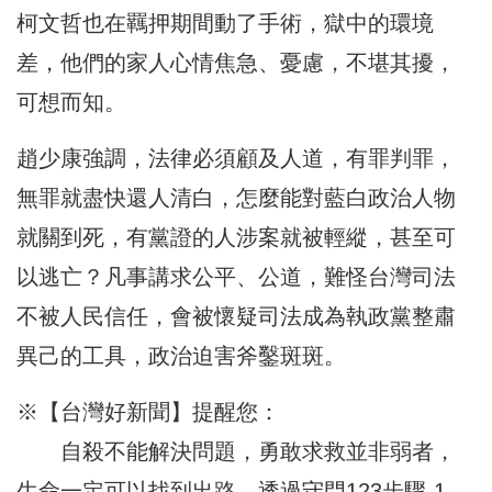
柯文哲也在羈押期間動了手術，獄中的環境
差，他們的家人心情焦急、憂慮，不堪其擾，
可想而知。
趙少康強調，法律必須顧及人道，有罪判罪，
無罪就盡快還人清白，怎麼能對藍白政治人物
就關到死，有黨證的人涉案就被輕縱，甚至可
以逃亡？凡事講求公平、公道，難怪台灣司法
不被人民信任，會被懷疑司法成為執政黨整肅
異己的工具，政治迫害斧鑿斑斑。
※【台灣好新聞】提醒您：
自殺不能解決問題，勇敢求救並非弱者，
生命一定可以找到出路。透過守門123步驟-1