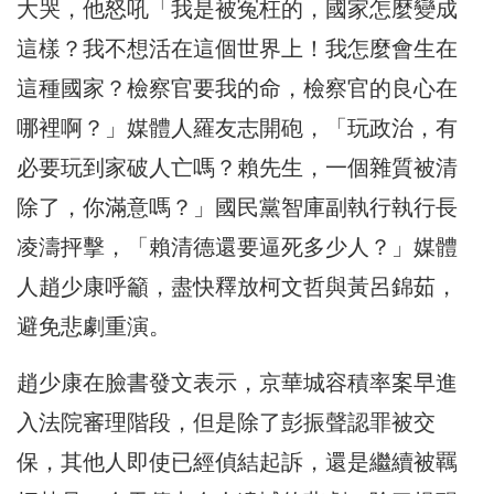
大哭，他怒吼「我是被冤枉的，國家怎麼變成
這樣？我不想活在這個世界上！我怎麼會生在
這種國家？檢察官要我的命，檢察官的良心在
哪裡啊？」媒體人羅友志開砲，「玩政治，有
必要玩到家破人亡嗎？賴先生，一個雜質被清
除了，你滿意嗎？」國民黨智庫副執行執行長
凌濤抨擊，「賴清德還要逼死多少人？」媒體
人趙少康呼籲，盡快釋放柯文哲與黃呂錦茹，
避免悲劇重演。
趙少康在臉書發文表示，京華城容積率案早進
入法院審理階段，但是除了彭振聲認罪被交
保，其他人即使已經偵結起訴，還是繼續被羈