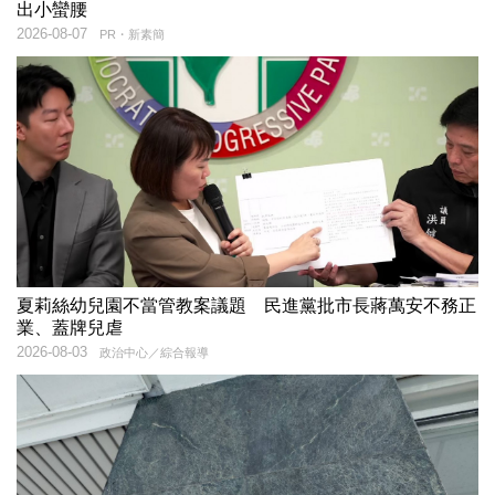
出小蠻腰
2026-08-07
PR・新素簡
夏莉絲幼兒園不當管教案議題 民進黨批市長蔣萬安不務正
業、蓋牌兒虐
2026-08-03
政治中心／綜合報導