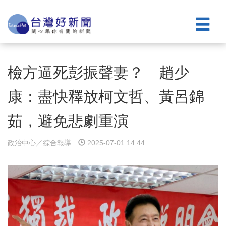
檢方逼死彭振聲妻？ 趙少
康：盡快釋放柯文哲、黃呂錦
茹，避免悲劇重演
政治中心／綜合報導
2025-07-01 14:44