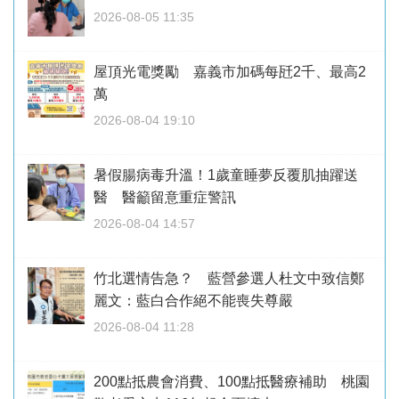
2026-08-05 11:35
屋頂光電獎勵 嘉義市加碼每瓩2千、最高2
萬
2026-08-04 19:10
暑假腸病毒升溫！1歲童睡夢反覆肌抽躍送
醫 醫籲留意重症警訊
2026-08-04 14:57
竹北選情告急？ 藍營參選人杜文中致信鄭
麗文：藍白合作絕不能喪失尊嚴
2026-08-04 11:28
200點抵農會消費、100點抵醫療補助 桃園