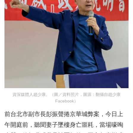
資深媒體人趙少康。（圖／資料照片，圖源：翻攝自趙少康
Facebook）
前台北市副市長彭振聲捲京華城弊案，今日上
午開庭前，聽聞妻子墜樓身亡噩耗，當場嚎啕