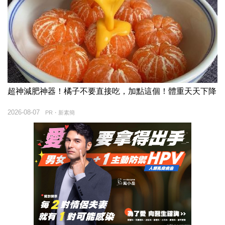
超神減肥神器！橘子不要直接吃，加點這個！體重天天下降
2026-08-07
PR・新素簡