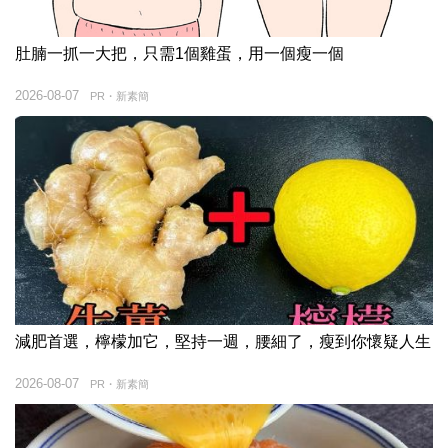
肚腩一抓一大把，只需1個雞蛋，用一個瘦一個
2026-08-07
PR・新素簡
減肥首選，檸檬加它，堅持一週，腰細了，瘦到你懷疑人生
2026-08-07
PR・新素簡