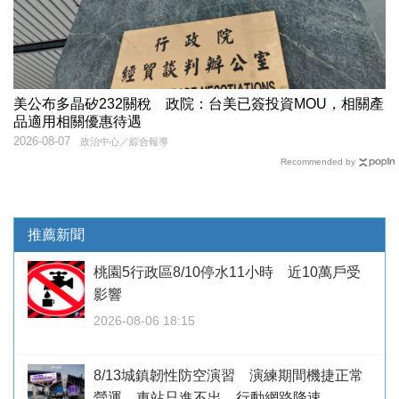
美公布多晶矽232關稅 政院：台美已簽投資MOU，相關產
品適用相關優惠待遇
2026-08-07
政治中心／綜合報導
Recommended by
推薦新聞
桃園5行政區8/10停水11小時 近10萬戶受
影響
2026-08-06 18:15
8/13城鎮韌性防空演習 演練期間機捷正常
營運、車站只進不出、行動網路降速