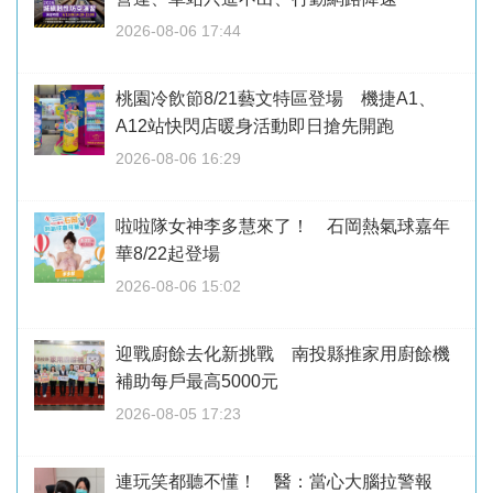
2026-08-06 17:44
桃園冷飲節8/21藝文特區登場 機捷A1、
A12站快閃店暖身活動即日搶先開跑
2026-08-06 16:29
啦啦隊女神李多慧來了！ 石岡熱氣球嘉年
華8/22起登場
2026-08-06 15:02
迎戰廚餘去化新挑戰 南投縣推家用廚餘機
補助每戶最高5000元
2026-08-05 17:23
連玩笑都聽不懂！ 醫：當心大腦拉警報