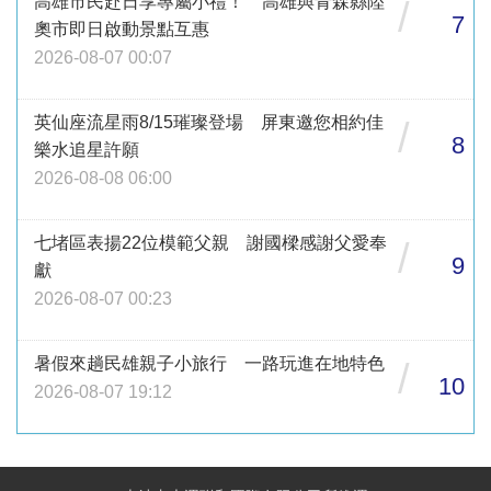
高雄市民赴日享專屬小禮！ 高雄與青森縣陸
/
7
奧市即日啟動景點互惠
2026-08-07 00:07
英仙座流星雨8/15璀璨登場 屏東邀您相約佳
/
8
樂水追星許願
2026-08-08 06:00
七堵區表揚22位模範父親 謝國樑感謝父愛奉
/
9
獻
2026-08-07 00:23
暑假來趟民雄親子小旅行 一路玩進在地特色
/
10
2026-08-07 19:12