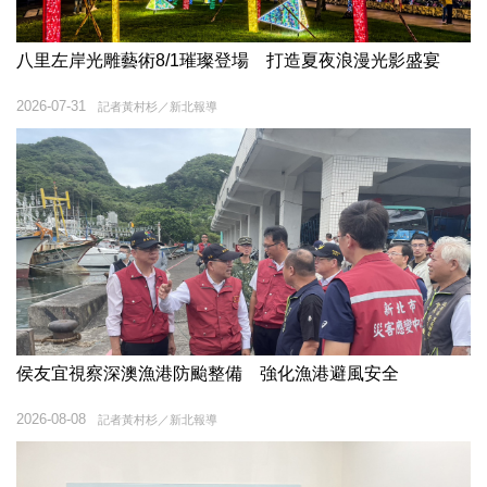
八里左岸光雕藝術8/1璀璨登場 打造夏夜浪漫光影盛宴
2026-07-31
記者黃村杉／新北報導
侯友宜視察深澳漁港防颱整備 強化漁港避風安全
2026-08-08
記者黃村杉／新北報導