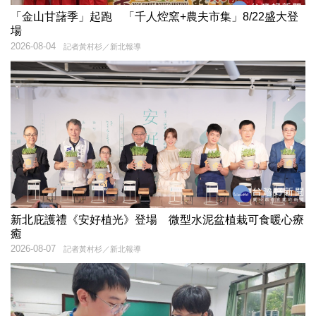
「金山甘藷季」起跑 「千人焢窯+農夫市集」8/22盛大登
場
2026-08-04
記者黃村杉／新北報導
新北庇護禮《安好植光》登場 微型水泥盆植栽可食暖心療
癒
2026-08-07
記者黃村杉／新北報導