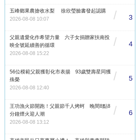
五峰鄉果農搶收水梨 徐欣瑩臉書發起認購
/
3
2026-08-08 10:07
父親遺愛化作希望力量 六子女捐贈家扶南投
/
4
映全號延續善的循環
2026-08-08 15:22
56位模範父親獲彰化市表揚 93歲雙壽星同獲
/
5
殊榮
2026-08-08 12:40
王功漁火節開跑！父親節千人烤蚵 晚間8點8
/
6
分鐘煙火迎人潮
2026-08-08 13:12