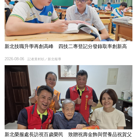
新北技職升學再創高峰 四技二專登記分發錄取率創新高
2026-08-06
記者黃村杉／新北報導
新北榮服處長訪視百歲榮民 致贈祝壽金飾與營養品祝賀父