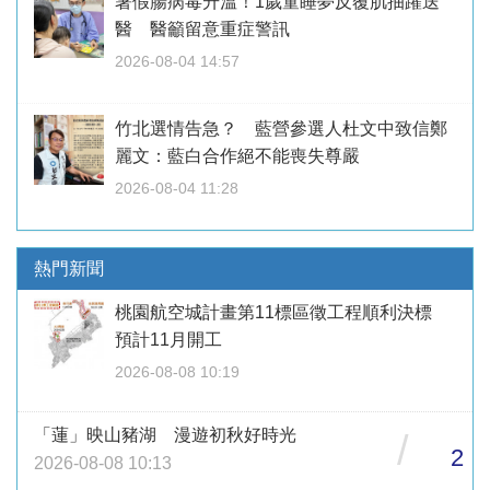
暑假腸病毒升溫！1歲童睡夢反覆肌抽躍送
醫 醫籲留意重症警訊
2026-08-04 14:57
竹北選情告急？ 藍營參選人杜文中致信鄭
麗文：藍白合作絕不能喪失尊嚴
2026-08-04 11:28
熱門新聞
桃園航空城計畫第11標區徵工程順利決標
預計11月開工
2026-08-08 10:19
「蓮」映山豬湖 漫遊初秋好時光
/
2
2026-08-08 10:13