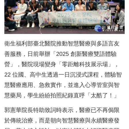
衛生福利部臺北醫院推動智慧醫療與多語言友
善服務，日前舉辦「2025 創新醫療雙語體驗
營」，醫院現場變身「零距離科技展示場」，
22 位國、高中生透過一日沉浸式課程，體驗智
慧醫療應用、急救實作，並進入心導管室與智
慧藥局，學生紛紛拍照紀錄直呼「太酷了！」
郭憲華院長特助致詞時表示，醫療已不再侷限
於傳統治療，而是朝向智慧醫療與永續醫療發