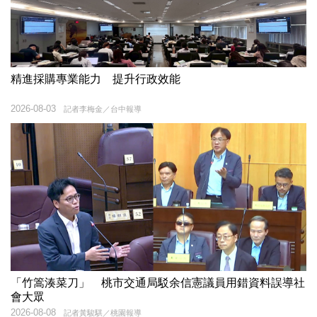
精進採購專業能力 提升行政效能
2026-08-03
記者李梅金／台中報導
「竹篙湊菜刀」 桃市交通局駁余信憲議員用錯資料誤導社
會大眾
2026-08-08
記者黃駿騏／桃園報導