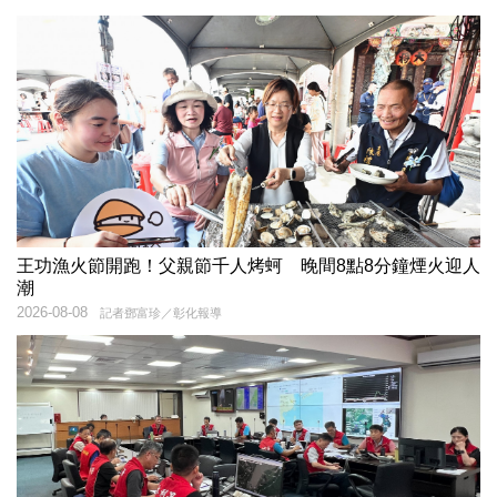
王功漁火節開跑！父親節千人烤蚵 晚間8點8分鐘煙火迎人
潮
2026-08-08
記者鄧富珍／彰化報導