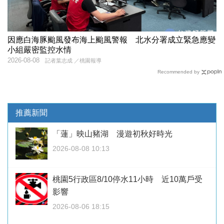
因應白海豚颱風發布海上颱風警報 北水分署成立緊急應變
小組嚴密監控水情
2026-08-08
記者葉志成 ／桃園報導
Recommended by
推薦新聞
「蓮」映山豬湖 漫遊初秋好時光
2026-08-08 10:13
桃園5行政區8/10停水11小時 近10萬戶受
影響
2026-08-06 18:15