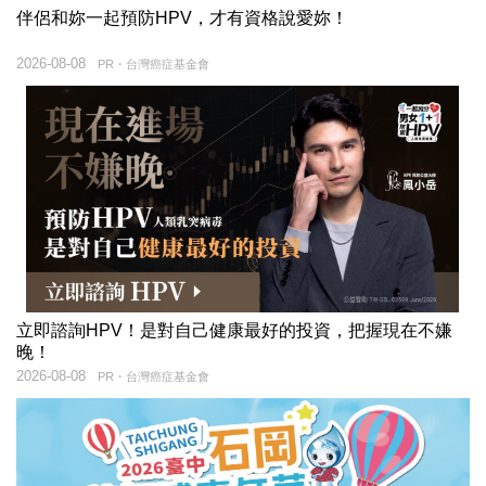
伴侶和妳一起預防HPV，才有資格說愛妳！
2026-08-08
PR・台灣癌症基金會
立即諮詢HPV！是對自己健康最好的投資，把握現在不嫌
晚！
2026-08-08
PR・台灣癌症基金會