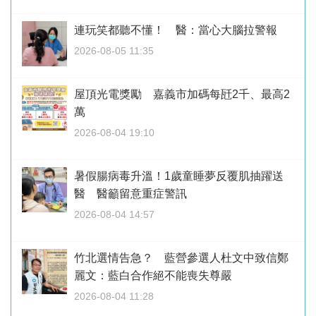
連玩笑都聽不懂！ 醫：當心大腦拉警報
2026-08-05 11:35
屋頂光電獎勵 嘉義市加碼每瓩2千、最高2
萬
2026-08-04 19:10
暑假腸病毒升溫！1歲童睡夢反覆肌抽躍送
醫 醫籲留意重症警訊
2026-08-04 14:57
竹北選情告急？ 藍營參選人杜文中致信鄭
麗文：藍白合作絕不能喪失尊嚴
2026-08-04 11:28