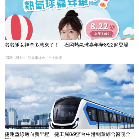
啦啦隊女神李多慧來了！ 石岡熱氣球嘉年華8/22起登場
2026-08-06
記者李梅金／台中報導
捷運藍線邁向新里程 捷工局8/9辦台中港到童綜合醫院全