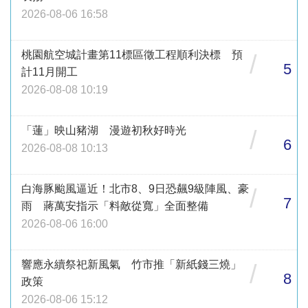
2026-08-06 16:58
桃園航空城計畫第11標區徵工程順利決標 預
/
5
計11月開工
2026-08-08 10:19
「蓮」映山豬湖 漫遊初秋好時光
/
6
2026-08-08 10:13
白海豚颱風逼近！北市8、9日恐飆9級陣風、豪
/
7
雨 蔣萬安指示「料敵從寬」全面整備
2026-08-06 16:00
響應永續祭祀新風氣 竹市推「新紙錢三燒」
/
8
政策
2026-08-06 15:12