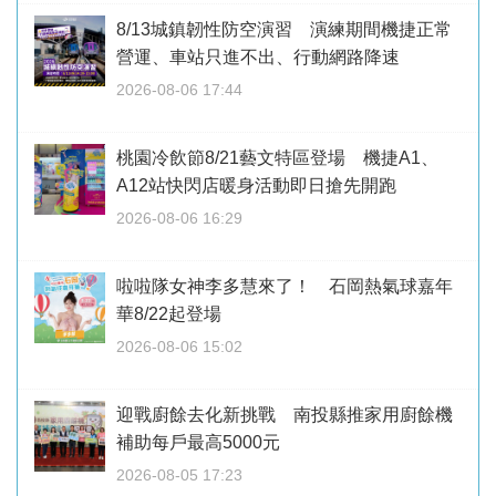
8/13城鎮韌性防空演習 演練期間機捷正常
營運、車站只進不出、行動網路降速
2026-08-06 17:44
桃園冷飲節8/21藝文特區登場 機捷A1、
A12站快閃店暖身活動即日搶先開跑
2026-08-06 16:29
啦啦隊女神李多慧來了！ 石岡熱氣球嘉年
華8/22起登場
2026-08-06 15:02
迎戰廚餘去化新挑戰 南投縣推家用廚餘機
補助每戶最高5000元
2026-08-05 17:23