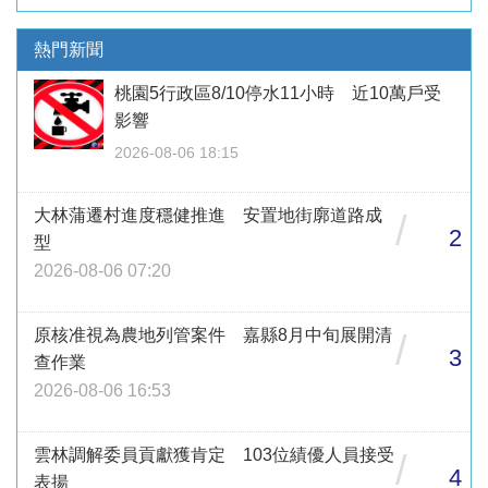
熱門新聞
桃園5行政區8/10停水11小時 近10萬戶受
影響
2026-08-06 18:15
大林蒲遷村進度穩健推進 安置地街廓道路成
/
2
型
2026-08-06 07:20
原核准視為農地列管案件 嘉縣8月中旬展開清
/
3
查作業
2026-08-06 16:53
雲林調解委員貢獻獲肯定 103位績優人員接受
/
4
表揚