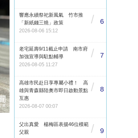
響應永續祭祀新風氣 竹市推
/
6
「新紙錢三燒」政策
2026-08-06 15:12
老宅延壽9/11截止申請 南市府
/
7
加強宣導與駐點輔導
2026-08-05 11:27
高雄市民赴日享專屬小禮！ 高
/
8
雄與青森縣陸奧市即日啟動景點
互惠
2026-08-07 00:07
父出真愛 楊梅區表揚46位模範
/
9
父親