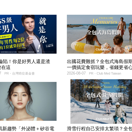
率淪陷！你是好男人還是渣
出國花費難抓？全包式海島假
鍵在這
一價搞定食宿玩樂，省錢更省
7
2026-08-07
PR・台灣癌症基金會
PR・Club Med Taiwan
美肌新趨勢「外泌體＋矽谷電
滑雪行程自己安排太繁瑣？全