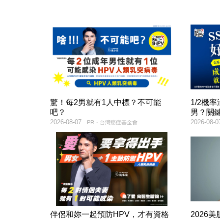
驚！每2男就有1人中標？不可能
1/2機
吧？
男？關
2026-08-07
2026-08-0
PR・台灣癌症基金會
伴侶和妳一起預防HPV，才有資格
2026