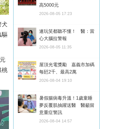
高5000元
2026-08-05 17:23
警犬
連玩笑都聽不懂！ 醫：當
蟲驅
心大腦拉警報
2026-08-05 11:35
元
屋頂光電獎勵 嘉義市加碼
供桃
每瓩2千、最高2萬
2026-08-04 19:10
暑假腸病毒升溫！1歲童睡
夢反覆肌抽躍送醫 醫籲留
意重症警訊
2026-08-04 14:57