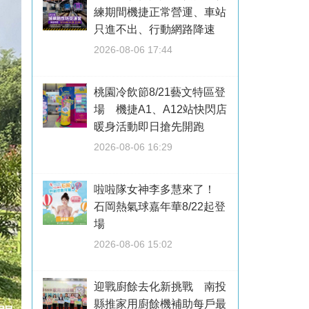
練期間機捷正常營運、車站
只進不出、行動網路降速
2026-08-06 17:44
桃園冷飲節8/21藝文特區登
場 機捷A1、A12站快閃店
暖身活動即日搶先開跑
2026-08-06 16:29
啦啦隊女神李多慧來了！
石岡熱氣球嘉年華8/22起登
場
2026-08-06 15:02
迎戰廚餘去化新挑戰 南投
縣推家用廚餘機補助每戶最