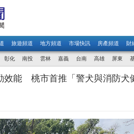
道
旅遊頻道
地方頻道
市場快訊
房產頻道
財
彰化
南投
雲林
嘉義
台南
高雄
屏東
勤效能 桃市首推「警犬與消防犬