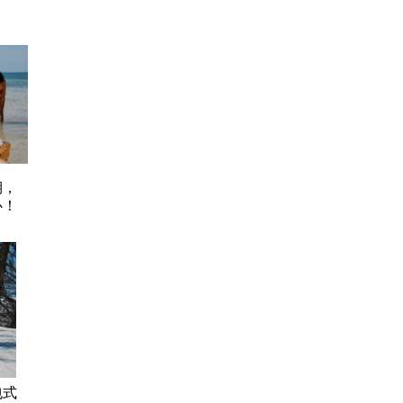
期，
心！
包式