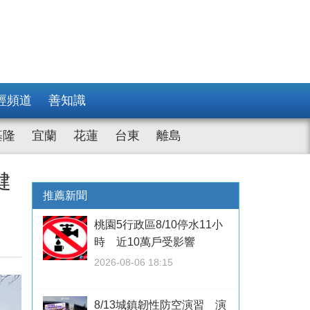
經頻道
善知識
基隆
宜蘭
花蓮
台東
離島
健
推薦新聞
桃園5行政區8/10停水11小
時 近10萬戶受影響
2026-08-06 18:15
8/13城鎮韌性防空演習 演