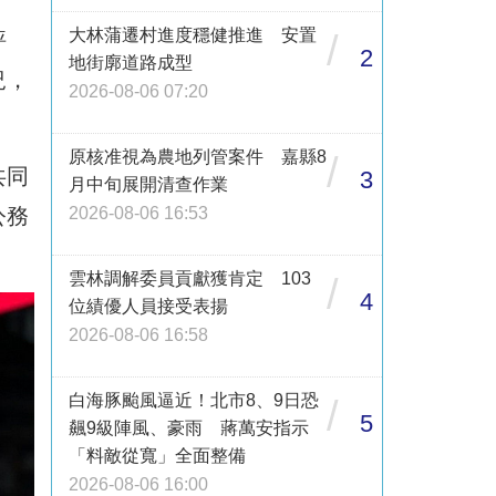
大林蒲遷村進度穩健推進 安置
評
/
2
地街廓道路成型
況，
2026-08-06 07:20
原核准視為農地列管案件 嘉縣8
/
共同
3
月中旬展開清查作業
公務
2026-08-06 16:53
雲林調解委員貢獻獲肯定 103
/
4
位績優人員接受表揚
2026-08-06 16:58
白海豚颱風逼近！北市8、9日恐
/
5
飆9級陣風、豪雨 蔣萬安指示
「料敵從寬」全面整備
2026-08-06 16:00