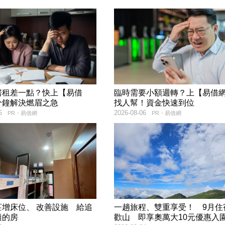
房租差一點？快上【易借
臨時需要小額週轉？上【易借
分鐘解決燃眉之急
找人幫！資金快速到位
6
2026-08-06
PR・易借網
PR・易借網
莊增床位、 改善設施 給追
一趟旅程、雙重享受！ 9月住
適的房
歡山 即享奧萬大10元優惠入