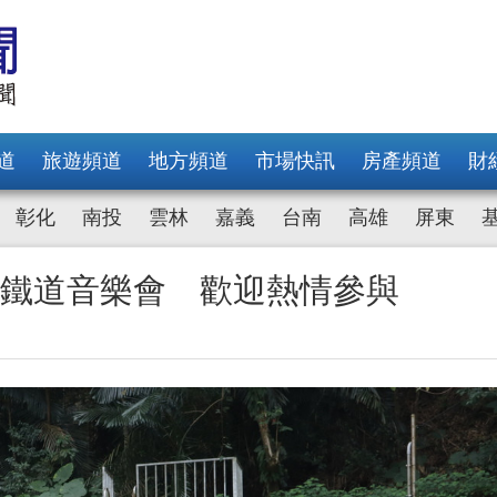
道
旅遊頻道
地方頻道
市場快訊
房產頻道
財
彰化
南投
雲林
嘉義
台南
高雄
屏東
集集鐵道音樂會 歡迎熱情參與