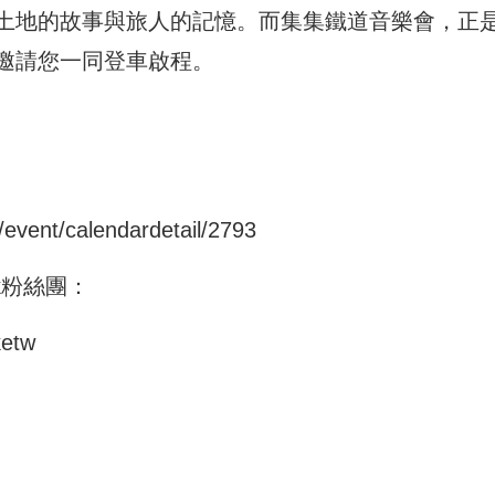
土地的故事與旅人的記憶。而集集鐵道音樂會，正
邀請您一同登車啟程。
event/calendardetail/2793
k粉絲團：
ketw