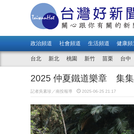
政治頻道
社會頻道
生活頻道
健康頻
台北
新北
桃園
新竹
苗栗
台中
2025 仲夏鐵道樂章 
記者吳素珍／南投報導
2025-06-25 21:17