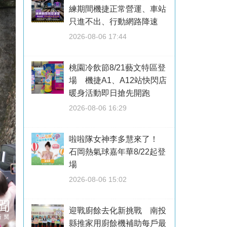
練期間機捷正常營運、車站
只進不出、行動網路降速
2026-08-06 17:44
桃園冷飲節8/21藝文特區登
場 機捷A1、A12站快閃店
暖身活動即日搶先開跑
2026-08-06 16:29
啦啦隊女神李多慧來了！
石岡熱氣球嘉年華8/22起登
場
2026-08-06 15:02
迎戰廚餘去化新挑戰 南投
縣推家用廚餘機補助每戶最