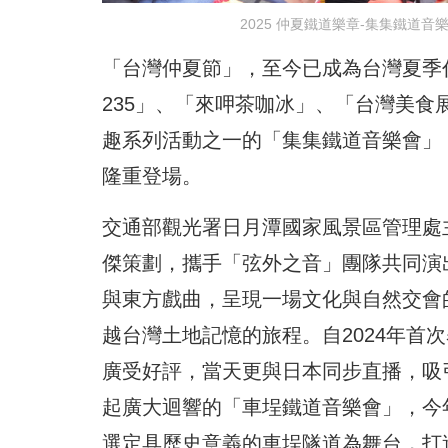
2025 仲夏鐵道樂章-集集鐵道
「台灣仲夏節」，至今已成為台灣夏季
235」、「來呷茶咖冰」、「台灣美食
趣系列活動之一的「集集鐵道音樂會」，
隆重登場。
交通部觀光署日月潭國家風景區管理處
傑策劃，攜手「弦外之音」團隊共同演
與東方戲曲，呈現一場文化與自然交會
越台灣土地記憶的旅程。自2024年首
廣受好評，當天更與日本同步直播，吸引
起廣大迴響的「車埕鐵道音樂會」，今
選定具歷史意義的車埕隧道為舞台，打