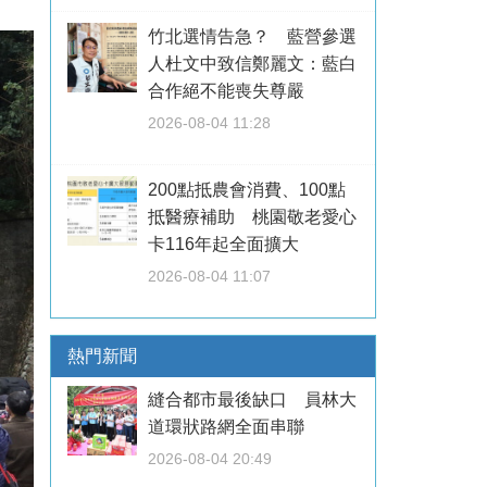
竹北選情告急？ 藍營參選
人杜文中致信鄭麗文：藍白
合作絕不能喪失尊嚴
2026-08-04 11:28
200點抵農會消費、100點
抵醫療補助 桃園敬老愛心
卡116年起全面擴大
2026-08-04 11:07
熱門新聞
縫合都市最後缺口 員林大
道環狀路網全面串聯
2026-08-04 20:49