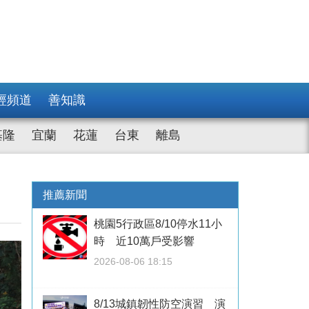
經頻道
善知識
基隆
宜蘭
花蓮
台東
離島
推薦新聞
桃園5行政區8/10停水11小
時 近10萬戶受影響
2026-08-06 18:15
8/13城鎮韌性防空演習 演