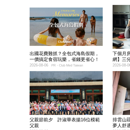
出國花費難抓？全包式海島假期，
下個月
一價搞定食宿玩樂，省錢更省心！
網】三
2026-08-06
2026-08-0
PR・Club Med Taiwan
父親節前夕 許淑華表揚16位模範
排雲山
父親
夢人舒