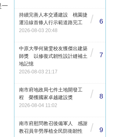
是一
持續完善人本交通建設 桃園捷
/
6
運沿線首條人行示範道路完工
2026-08-03 20:48
中原大學何黛雯校友獲傑出建築
/
7
師獎 以修復式韌性設計縫補土
地記憶
2026-08-03 21:17
南市府地政局七件土地開發工
/
8
程 榮獲國家卓越建設獎
2026-08-04 11:02
南市府慰問教召後備軍人 感謝
/
9
教召員辛勞厚植全民防衛韌性