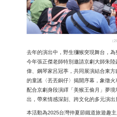
（2
去年的演出中，野生獼猴突現舞台，為
今年張正傑老師特別邀請京劇大師朱陸
偉、鋼琴家呂冠葶，共同展演結合東方
的童謠〈丟丟銅仔〉揭開序幕，象徵火
配合京劇身段演繹「美猴王偷月」夢境
出，帶來情感深刻、跨文化的多元演出
本活動為2025台灣仲夏節鐵道旅遊趣