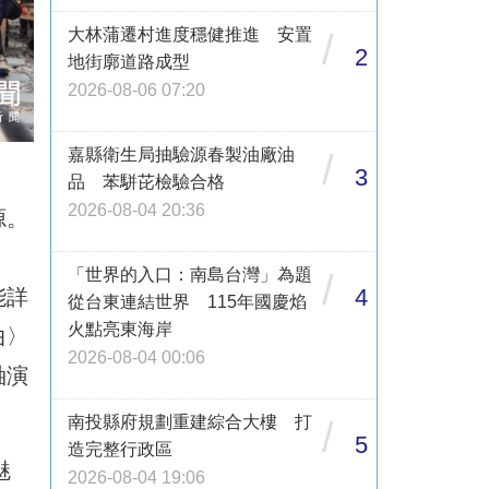
大林蒲遷村進度穩健推進 安置
/
2
地街廓道路成型
2026-08-06 07:20
嘉縣衛生局抽驗源春製油廠油
/
3
品 苯駢芘檢驗合格
2026-08-04 20:36
源。
「世界的入口：南島台灣」為題
/
4
能詳
從台東連結世界 115年國慶焰
火點亮東海岸
曲〉
2026-08-04 00:06
軸演
南投縣府規劃重建綜合大樓 打
/
5
造完整行政區
魅
2026-08-04 19:06