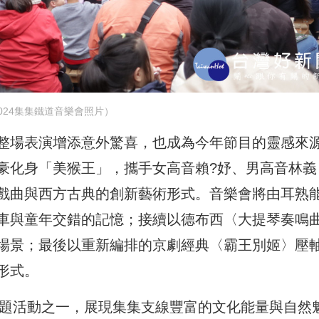
024集集鐵道音樂會照片）
整場表演增添意外驚喜，也成為今年節目的靈感來
豪化身「美猴王」，攜手女高音賴?妤、男高音林義
戲曲與西方古典的創新藝術形式。音樂會將由耳熟
車與童年交錯的記憶；接續以德布西〈大提琴奏鳴
場景；最後以重新編排的京劇經典〈霸王別姬〉壓
形式。
主題活動之一，展現集集支線豐富的文化能量與自然