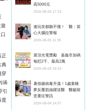
高5000元
2026-08-05 17:23
至
旅遊
連玩笑都聽不懂！ 醫：當
心大腦拉警報
道口
2026-08-05 11:35
張正
屋頂光電獎勵 嘉義市加碼
每瓩2千、最高2萬
古典
2026-08-04 19:10
趟穿
內涵
暑假腸病毒升溫！1歲童睡
夢反覆肌抽躍送醫 醫籲留
即引
意重症警訊
再度
2026-08-04 14:57