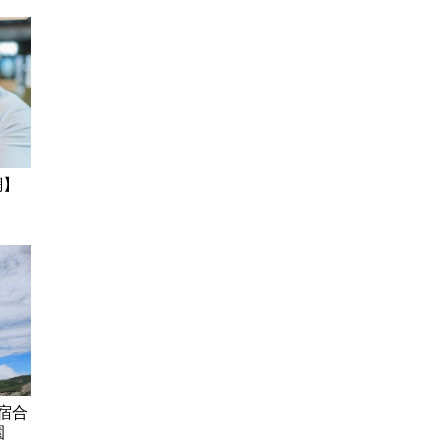
網】
宿合
園