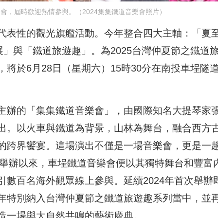
音樂會，屆時歡迎熱情參與。（2024集集鐵道音樂會照片）
代表性的觀光旗艦活動。今年整合四大主軸：「夏
展」與「鐵道旅遊趣」。為2025台灣仲夏節之鐵道
將於6月28日（星期六）15時30分在南投車埕隧
主辦的「集集鐵道音樂會」，由國際知名大提琴家
出。以火車與鐵道為背景，山林為舞台，融合西方
的跨界饗宴。這場演出不僅是一場音樂會，更是一
次舉辦以來，車埕鐵道音樂會便以其獨特舞台和豐富
數百名海外觀眾線上參與。延續2024年首次舉辦
年特別納入台灣仲夏節之鐵道旅遊趣系列當中，並
造一場與大自然共鳴的藝術慶典。