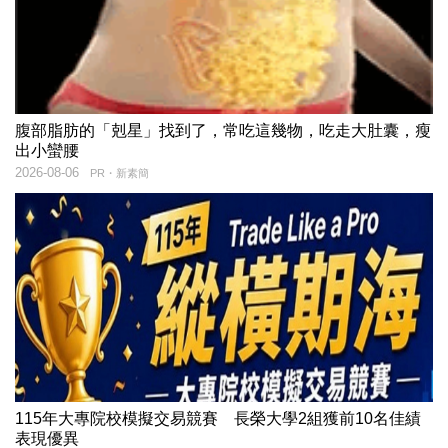
腹部脂肪的「剋星」找到了，常吃這幾物，吃走大肚囊，瘦
出小蠻腰
2026-08-06
PR・新素簡
115年大專院校模擬交易競賽 長榮大學2組獲前10名佳績
表現優異