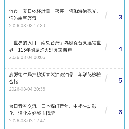
竹市「夏日乾杯計畫」落幕 帶動海港觀光、
/
3
活絡南寮經濟
2026-08-03 17:39
「世界的入口：南島台灣」為題從台東連結世
/
4
界 115年國慶焰火點亮東海岸
2026-08-04 00:06
嘉縣衛生局抽驗源春製油廠油品 苯駢芘檢驗
/
5
合格
2026-08-04 20:36
台日青春交流！日本森町青年、中學生訪彰
/
6
化 深化友好城市情誼
2026-08-03 12:47