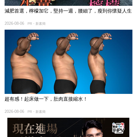
減肥首選，檸檬加它，堅持一週，腰細了，瘦到你懷疑人生
2026-08-06
PR・新素簡
超有感！起床做一下，肚肉直接縮水！
2026-08-06
PR・新素簡