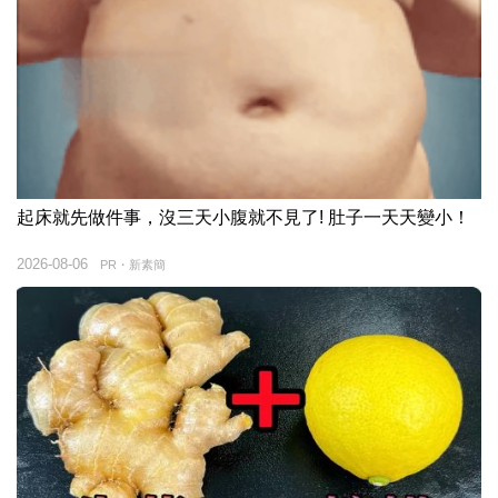
起床就先做件事，沒三天小腹就不見了! 肚子一天天變小！
2026-08-06
PR・新素簡