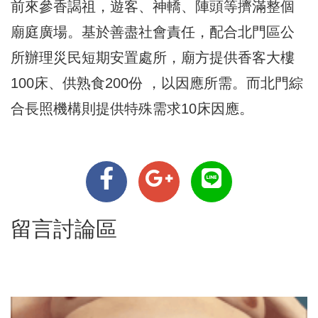
前來參香謁祖，遊客、神轎、陣頭等擠滿整個
廟庭廣場。基於善盡社會責任，配合北門區公
所辦理災民短期安置處所，廟方提供香客大樓
100床、供熟食200份 ，以因應所需。而北門綜
合長照機構則提供特殊需求10床因應。
留言討論區