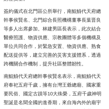
簽約儀式在北門區公所舉行，南鯤鯓代天府總
幹事侯賢名、北門綜合長照機構董事長葉晋良
等多人出席參加。林建男區長表示，此次結合
醫療照護、物資供應、宗教團體等多個機構及
單位共同合作，於緊急安置、物資供應、熟食
配送提供等，建立完善的災害支援體系，透過
跨機關合作機制，提升社區整體韌性。
南鯤鯓代天府總幹事侯賢名表示，南鯤鯓代天
府奉祀五府千歲，擁有台灣王爺總廟、國家重
要民俗、國定古蹟等10大殊榮，五府千歲神明
聖誕是名聞全國的進香期，來自海內外的廟宇