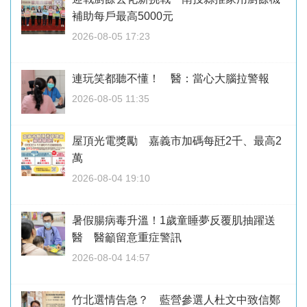
補助每戶最高5000元
2026-08-05 17:23
連玩笑都聽不懂！ 醫：當心大腦拉警報
2026-08-05 11:35
屋頂光電獎勵 嘉義市加碼每瓩2千、最高2
萬
2026-08-04 19:10
暑假腸病毒升溫！1歲童睡夢反覆肌抽躍送
醫 醫籲留意重症警訊
2026-08-04 14:57
竹北選情告急？ 藍營參選人杜文中致信鄭