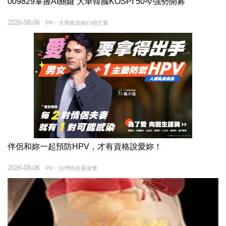
009829掌握AI關鍵 大華韓國KOSPI 50今強勢開募
2026-08-06
PR・大華銀全能行銷方案
伴侶和妳一起預防HPV，才有資格說愛妳！
2026-08-06
PR・台灣癌症基金會