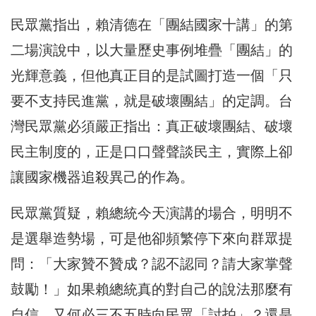
民眾黨指出，賴清德在「團結國家十講」的第
二場演說中，以大量歷史事例堆疊「團結」的
光輝意義，但他真正目的是試圖打造一個「只
要不支持民進黨，就是破壞團結」的定調。台
灣民眾黨必須嚴正指出：真正破壞團結、破壞
民主制度的，正是口口聲聲談民主，實際上卻
讓國家機器追殺異己的作為。
民眾黨質疑，賴總統今天演講的場合，明明不
是選舉造勢場，可是他卻頻繁停下來向群眾提
問：「大家贊不贊成？認不認同？請大家掌聲
鼓勵！」如果賴總統真的對自己的說法那麼有
自信，又何必三不五時向民眾「討拍」？還是