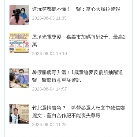
連玩笑都聽不懂！ 醫：當心大腦拉警報
2026-08-05 11:35
屋頂光電獎勵 嘉義市加碼每瓩2千、最高2
萬
2026-08-04 19:10
暑假腸病毒升溫！1歲童睡夢反覆肌抽躍送
醫 醫籲留意重症警訊
2026-08-04 14:57
竹北選情告急？ 藍營參選人杜文中致信鄭
麗文：藍白合作絕不能喪失尊嚴
2026-08-04 11:28