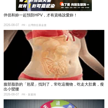
伴侶和妳一起預防HPV，才有資格說愛妳！
2026-08-07
PR・台灣癌症基金會
腹部脂肪的「剋星」找到了，常吃這幾物，吃走大肚囊，瘦
出小蠻腰
2026-08-07
PR・新素簡