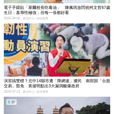
電子手鐶貼「萊爾校長吃毒油」 陳佩琪放閃祝柯文哲67歲
生日：羞辱性極強，但每一張都好看
2026-08-06
政治中心／綜合報導
演習搞雙標？北中14縣市遭「降網速」擾民 南部因「台股
交易」豁免 黃揚明點出3大漏洞酸爆政府
2026-07-21
政治中心／綜合報導