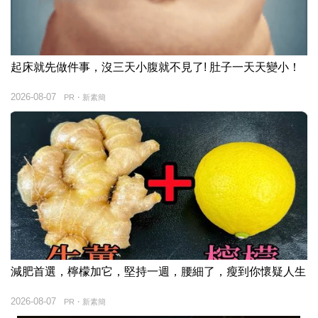
起床就先做件事，沒三天小腹就不見了! 肚子一天天變小！
2026-08-07
PR・新素簡
減肥首選，檸檬加它，堅持一週，腰細了，瘦到你懷疑人生
2026-08-07
PR・新素簡