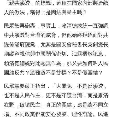
「親共滲透」的標籤，這種在國家內部製造敵
人的做法，稱得上是團結與民主嗎？
民眾黨再砲轟，事實上，賴清德總統一直強調
中共滲透對台灣的威脅，但他始終拒絕面對共
諜佈滿府院黨，尤其是國安會秘書長吳釗燮長
期縱容親信與中國關係密切、洩露機敏訊息，
賴清德總統對此毫無作為，那又要如何叫人民
團結反共？這難道不是雙標？不是假團結？
民眾黨要嚴正指出，「大罷免」不是反滲透，
也不是人民作主，更不是守護台灣，而是肅清
在野，破壞民主。真正的團結，應是讓不同立
場、不同政黨都能安心發聲、理性辯論。民進