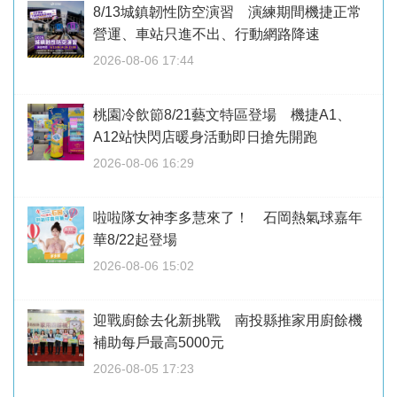
8/13城鎮韌性防空演習 演練期間機捷正常
營運、車站只進不出、行動網路降速
2026-08-06 17:44
桃園冷飲節8/21藝文特區登場 機捷A1、
A12站快閃店暖身活動即日搶先開跑
2026-08-06 16:29
啦啦隊女神李多慧來了！ 石岡熱氣球嘉年
華8/22起登場
2026-08-06 15:02
迎戰廚餘去化新挑戰 南投縣推家用廚餘機
補助每戶最高5000元
2026-08-05 17:23