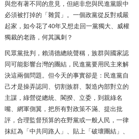
與您有著不同的意見，但絕非您與民進黨眼中
必須被打掉的「雜質」。一個政黨從反對戒嚴
起家，如今花了40年又想走回一黨獨大、威權
獨裁的老路，何其諷刺？
民眾黨批判，賴清德總統聲稱，族群與國家認
同可能影響台灣的團結，民進黨要用民主來解
決這兩個問題。但今天的事實卻是：民進黨自
己才是操弄認同、切割族群、製造內部對立的
主謀，綠營從總統、閣揆、立委，到親綠名
嘴、網軍側翼，把所有對政策不滿、提出批
評，合理監督預算的在野黨或一般人民，一律
抹紅為「中共同路人」、貼上「破壞團結」、