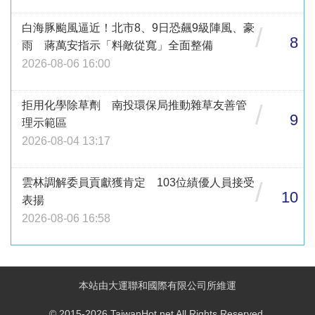
白海豚颱風逼近！北市8、9日恐飆9級陣風、豪
/
8
雨 蔣萬安指示「料敵從寬」全面整備
2026-08-06 16:00
拒用化學除草劑 南投環保局推動雜草友善管
/
9
理示範區
2026-08-04 13:17
雲林調解委員貢獻獲肯定 103位績優人員接受
/
10
表揚
2026-08-06 16:58
本站由大運聯和國際有限公司所維運
© 2015-2026 TaiwanHot.net All Rights Reserved.