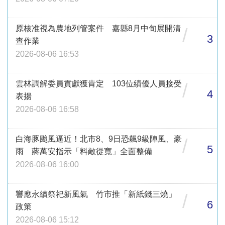
原核准視為農地列管案件 嘉縣8月中旬展開清
/
3
查作業
2026-08-06 16:53
雲林調解委員貢獻獲肯定 103位績優人員接受
/
4
表揚
2026-08-06 16:58
白海豚颱風逼近！北市8、9日恐飆9級陣風、豪
/
5
雨 蔣萬安指示「料敵從寬」全面整備
2026-08-06 16:00
響應永續祭祀新風氣 竹市推「新紙錢三燒」
/
6
政策
2026-08-06 15:12