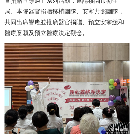
官捐贈宣導週」系列活動，邀請桃園市衛生
局、本院器官捐贈移植團隊、安寧共照團隊，
共同出席響應並推廣器官捐贈、預立安寧緩和
醫療意願及預立醫療決定觀念。