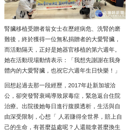
腎臟移植受贈者翁女士在歷經病危、洗腎的磨
難後，終於獲得一位無私捐贈者的大愛腎臟，
而活動隔天，正好是她器官移植的第六週年。
她在活動現場動情表示：「我想先謝謝在我身
體內的大愛腎臟，也祝它六週年生日快樂！」
回想起過去那一段經歷，2017年赴新加坡洽
公，卻突發腎衰竭導致尿毒症，緊急返台住院
治療。出院後她每日進行腹膜透析，生活與自
由深受限制，心想「 人若賺得全世界，賠上自
己的生命，有甚麼益處呢？人還能拿甚麼換生