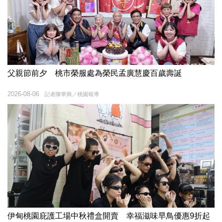
父親節前夕 桃市榮服處為榮民孟廣慧慶百歲壽誕
2026-08-06
記者陳華興／桃園報導
伊甸桃園庇護工場中秋禮盒開賣 幸福滋味早鳥優惠9折起