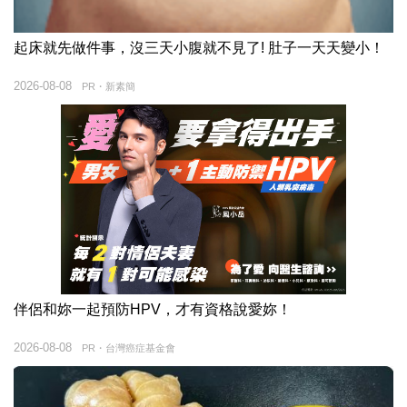
起床就先做件事，沒三天小腹就不見了! 肚子一天天變小！
2026-08-08
PR・新素簡
伴侶和妳一起預防HPV，才有資格說愛妳！
2026-08-08
PR・台灣癌症基金會