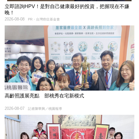
立即諮詢HPV！是對自己健康最好的投資，把握現在不嫌
晚！
2026-08-08
PR・台灣癌症基金會
高齡照護展亮點 部桃秀在宅新模式
2026-08-07
記者陳華興／桃園報導