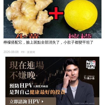
檸檬搭配它，臉上斑點全部消失了，小肚子都變平坦了
2026-08-08
PR・新素簡