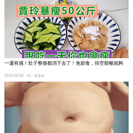
一週有感！肚子整個都消下去了！免節食，排空順暢就夠
2026-08-08
PR・新素簡