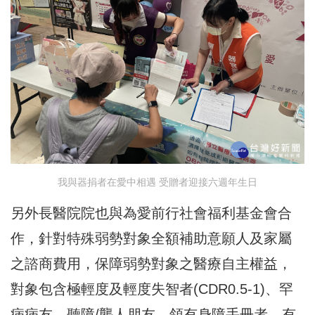
我與器捐者在愛中相遇 受贈者迎接六週年生日
另外長醫院院也與為愛前行社會福利基金會合
作，針對特殊弱勢對象全額補助意願人及家屬
之諮商費用，保障弱勢對象之醫療自主權益，
對象包含極輕度及輕度失智者(CDR0.5-1)、罕
病病友、聽障/聾人朋友、領有身障手冊者、有