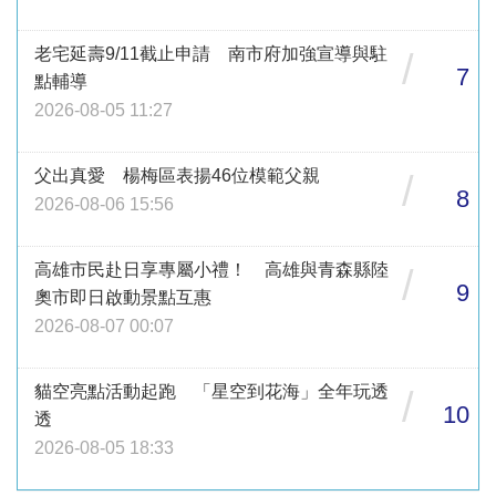
老宅延壽9/11截止申請 南市府加強宣導與駐
/
7
點輔導
2026-08-05 11:27
父出真愛 楊梅區表揚46位模範父親
/
8
2026-08-06 15:56
高雄市民赴日享專屬小禮！ 高雄與青森縣陸
/
9
奧市即日啟動景點互惠
2026-08-07 00:07
貓空亮點活動起跑 「星空到花海」全年玩透
/
10
透
2026-08-05 18:33