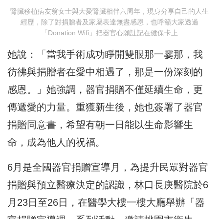
腎臟移植病友翁女士與大愛腎臟相伴六周年，現身分享自己的人生
經歷，除了對捐贈者及家屬表達無盡感恩，也呼籲大家透過
「Donation Wifi」把器官心願註記在健保卡上
她說：「當我手術成功睜開雙眼那一霎那，我
彷彿與捐贈者在愛中相遇了，那是一份深刻的
感恩。」她強調，器官捐贈不僅延續生命，更
傳遞愛的力量。重獲新生後，她也簽署了器官
捐贈同意書，希望有朝一日能以生命影響生
命，成為他人的祝福。
6月是全國器官捐贈宣導月，為提升民眾對器官
捐贈與預立醫療決定的認識，林口長庚醫院
於6
月23日至26日，在醫學大樓一樓大廳舉辦「器