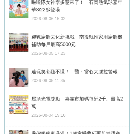
啦啦隊女神李多慧來了！ 石岡熱氣球嘉年
華8/22起登場
2026-08-06 15:02
迎戰廚餘去化新挑戰 南投縣推家用廚餘機
補助每戶最高5000元
2026-08-05 17:23
連玩笑都聽不懂！ 醫：當心大腦拉警報
2026-08-05 11:35
屋頂光電獎勵 嘉義市加碼每瓩2千、最高2
萬
2026-08-04 19:10
暑假腸病毒升溫！1歲童睡夢反覆肌抽躍送