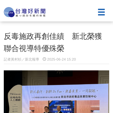
反毒施政再創佳績 新北榮獲
聯合視導特優殊榮
記者黃村杉／新北報導
2025-06-24 15:20