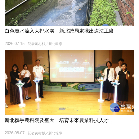
白色廢水流入大排水溝 新北跨局處揪出違法工廠
2026-07-15
記者黃村杉／新北報導
新北攜手農科院及臺大 培育未來農業科技人才
2026-08-07
記者黃村杉／新北報導