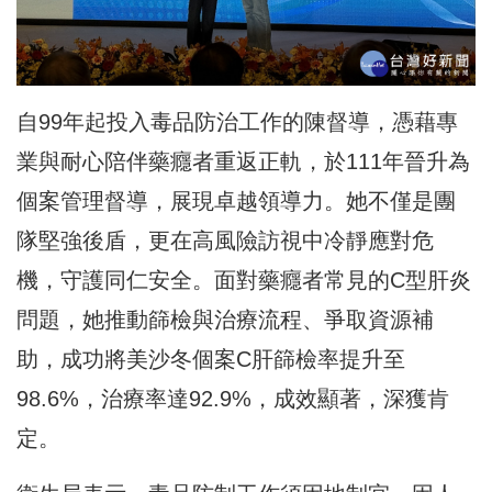
自99年起投入毒品防治工作的陳督導，憑藉專
業與耐心陪伴藥癮者重返正軌，於111年晉升為
個案管理督導，展現卓越領導力。她不僅是團
隊堅強後盾，更在高風險訪視中冷靜應對危
機，守護同仁安全。面對藥癮者常見的C型肝炎
問題，她推動篩檢與治療流程、爭取資源補
助，成功將美沙冬個案C肝篩檢率提升至
98.6%，治療率達92.9%，成效顯著，深獲肯
定。