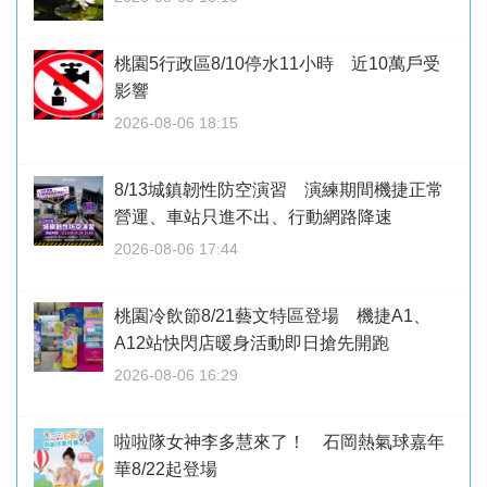
桃園5行政區8/10停水11小時 近10萬戶受
影響
2026-08-06 18:15
8/13城鎮韌性防空演習 演練期間機捷正常
營運、車站只進不出、行動網路降速
2026-08-06 17:44
桃園冷飲節8/21藝文特區登場 機捷A1、
A12站快閃店暖身活動即日搶先開跑
2026-08-06 16:29
啦啦隊女神李多慧來了！ 石岡熱氣球嘉年
華8/22起登場