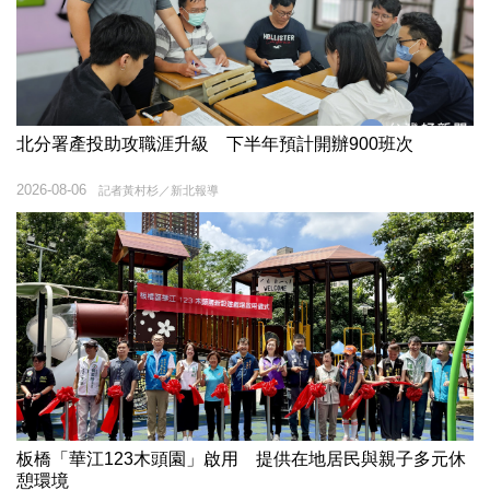
北分署產投助攻職涯升級 下半年預計開辦900班次
2026-08-06
記者黃村杉／新北報導
板橋「華江123木頭園」啟用 提供在地居民與親子多元休
憩環境