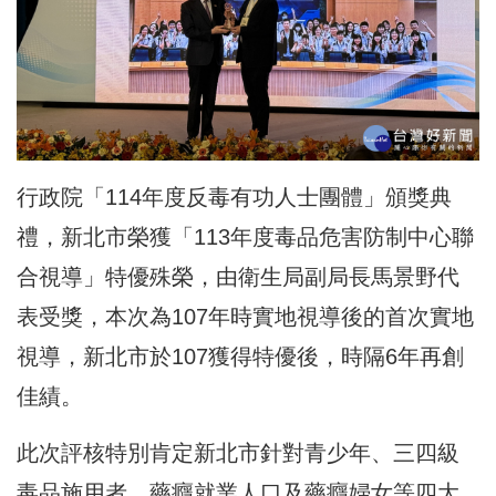
行政院「114年度反毒有功人士團體」頒獎典
禮，新北市榮獲「113年度毒品危害防制中心
聯
合視導」特優殊榮
，由衛生局副局長馬景野代
表受獎，本次為107年時實地視導後的首次實地
視導，新北市於107獲得特優後，時隔6年再創
佳績。
此次評核特別肯定新北市針對青少年、三四級
毒品施用者、藥癮就業人口及藥癮婦女等四大