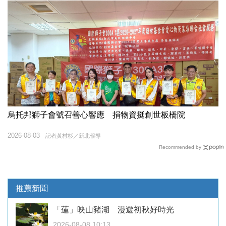
烏托邦獅子會號召善心響應 捐物資挺創世板橋院
2026-08-03
記者黃村杉／新北報導
Recommended by
推薦新聞
「蓮」映山豬湖 漫遊初秋好時光
2026-08-08 10:13