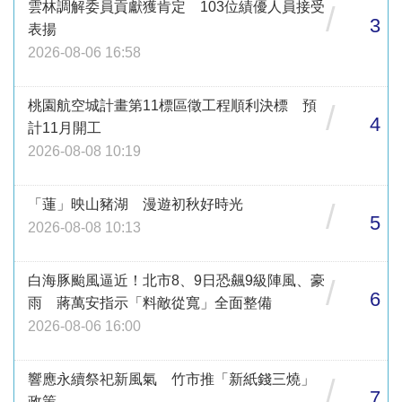
雲林調解委員貢獻獲肯定 103位績優人員接受
/
3
表揚
2026-08-06 16:58
桃園航空城計畫第11標區徵工程順利決標 預
/
4
計11月開工
2026-08-08 10:19
「蓮」映山豬湖 漫遊初秋好時光
/
5
2026-08-08 10:13
白海豚颱風逼近！北市8、9日恐飆9級陣風、豪
/
6
雨 蔣萬安指示「料敵從寬」全面整備
2026-08-06 16:00
響應永續祭祀新風氣 竹市推「新紙錢三燒」
/
7
政策