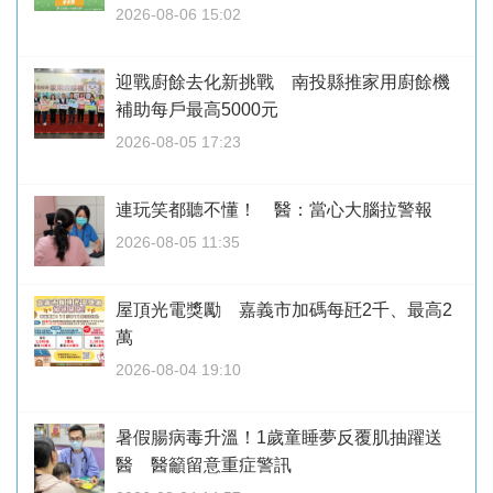
2026-08-06 15:02
迎戰廚餘去化新挑戰 南投縣推家用廚餘機
補助每戶最高5000元
2026-08-05 17:23
連玩笑都聽不懂！ 醫：當心大腦拉警報
2026-08-05 11:35
屋頂光電獎勵 嘉義市加碼每瓩2千、最高2
萬
2026-08-04 19:10
暑假腸病毒升溫！1歲童睡夢反覆肌抽躍送
醫 醫籲留意重症警訊