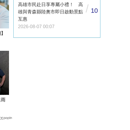
高雄市民赴日享專屬小禮！ 高
/
10
雄與青森縣陸奧市即日啟動景點
互惠
2026-08-07 00:07
網】
進雨