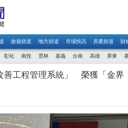
道
旅遊頻道
地方頻道
市場快訊
房產頻道
財
彰化
南投
雲林
嘉義
台南
高雄
屏東
改善工程管理系統」 榮獲「金界