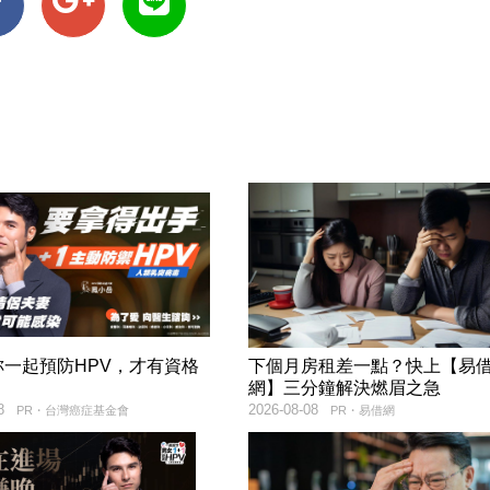
妳一起預防HPV，才有資格
下個月房租差一點？快上【易
！
網】三分鐘解決燃眉之急
8
2026-08-08
PR・台灣癌症基金會
PR・易借網