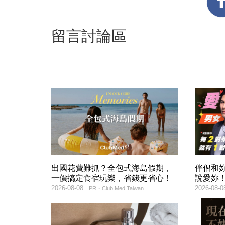
留言討論區
出國花費難抓？全包式海島假期，
伴侶和
一價搞定食宿玩樂，省錢更省心！
說愛妳
2026-08-08
2026-08-0
PR・Club Med Taiwan