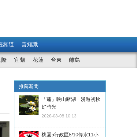
經頻道
善知識
基隆
宜蘭
花蓮
台東
離島
推薦新聞
「蓮」映山豬湖 漫遊初秋
好時光
2026-08-08 10:13
桃園5行政區8/10停水11小