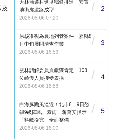
大林蒲遷村進度穩健推進 安置
/
2
理及
地街廓道路成型
2026-08-06 07:20
原核准視為農地列管案件 嘉縣8
/
3
月中旬展開清查作業
2026-08-06 16:53
雲林調解委員貢獻獲肯定 103
/
4
位績優人員接受表揚
2026-08-06 16:58
白海豚颱風逼近！北市8、9日恐
/
5
飆9級陣風、豪雨 蔣萬安指示
「料敵從寬」全面整備
2026-08-06 16:00