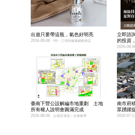
出遊只要帶這瓶，氣色好明亮
立即諮
的投資
2026-08-08
PR・三得利健康網路商店
2026-08-0
臺南下營公設解編市地重劃 土地
南市府
所有權人說明會圓滿完成
眾踴躍
2026-08-06
2026-07-1
記者莊漢昌／台南報導