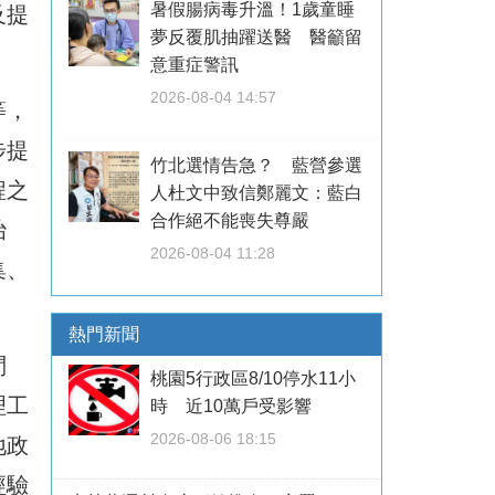
暑假腸病毒升溫！1歲童睡
及提
夢反覆肌抽躍送醫 醫籲留
意重症警訊
2026-08-04 14:57
等，
步提
竹北選情告急？ 藍營參選
程之
人杜文中致信鄭麗文：藍白
合作絕不能喪失尊嚴
治
2026-08-04 11:28
集、
熱門新聞
問
桃園5行政區8/10停水11小
理工
時 近10萬戶受影響
2026-08-06 18:15
地政
經驗