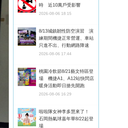
時 近10萬戶受影響
2026-08-06 18:15
8/13城鎮韌性防空演習 演
練期間機捷正常營運、車站
只進不出、行動網路降速
2026-08-06 17:44
桃園冷飲節8/21藝文特區登
場 機捷A1、A12站快閃店
暖身活動即日搶先開跑
2026-08-06 16:29
啦啦隊女神李多慧來了！
石岡熱氣球嘉年華8/22起登
場