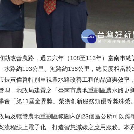
動改善農路，過去六年（108至113年）臺南市總
里、水路約193公里、漁路約136公里，總長度相當於3
市長黃偉哲特別重視農水路改善工程的品質與效率
管理。地政局建置之「臺南市農地重劃區農水路更
學會「第11屆金界獎」榮獲創新服務類優等獎殊榮
政局及轄管農地重劃區範圍內的23個區公所可以跨
案流程線上電子化，打造智慧減碳之應用服務。本