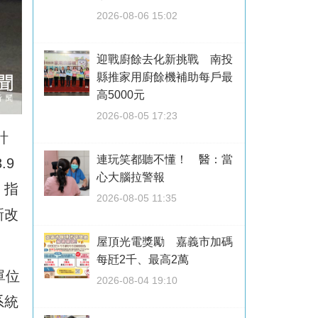
2026-08-06 15:02
迎戰廚餘去化新挑戰 南投
縣推家用廚餘機補助每戶最
高5000元
2026-08-05 17:23
計
連玩笑都聽不懂！ 醫：當
.9
心大腦拉警報
，指
2026-08-05 11:35
新改
。
屋頂光電獎勵 嘉義市加碼
每瓩2千、最高2萬
單位
2026-08-04 19:10
系統