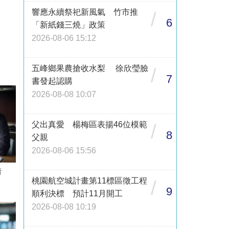
響應永續祭祀新風氣 竹市推
/
6
「新紙錢三燒」政策
2026-08-06 15:12
五峰鄉果農搶收水梨 徐欣瑩臉
/
7
書發起認購
2026-08-08 10:07
父出真愛 楊梅區表揚46位模範
/
8
父親
2026-08-06 15:56
借
桃園航空城計畫第11標區徵工程
/
9
順利決標 預計11月開工
2026-08-08 10:19