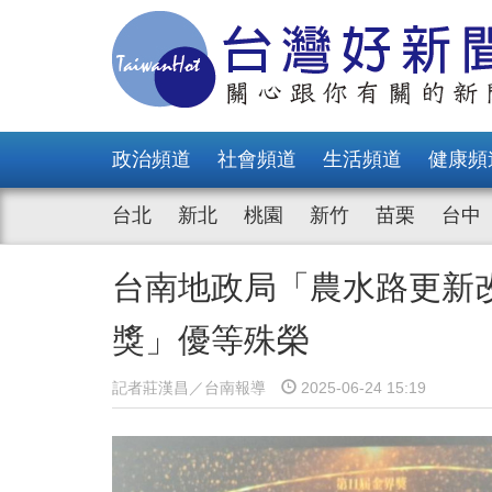
政治頻道
社會頻道
生活頻道
健康頻
台北
新北
桃園
新竹
苗栗
台中
台南地政局「農水路更新
獎」優等殊榮
記者莊漢昌／台南報導
2025-06-24 15:19