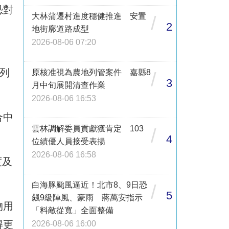
恐對
大林蒲遷村進度穩健推進 安置
/
2
地街廓道路成型
2026-08-06 07:20
列
原核准視為農地列管案件 嘉縣8
/
3
月中旬展開清查作業
2026-08-06 16:53
合中
雲林調解委員貢獻獲肯定 103
/
4
位績優人員接受表揚
2026-08-06 16:58
度及
白海豚颱風逼近！北市8、9日恐
/
5
飆9級陣風、豪雨 蔣萬安指示
物用
「料敵從寬」全面整備
得更
2026-08-06 16:00