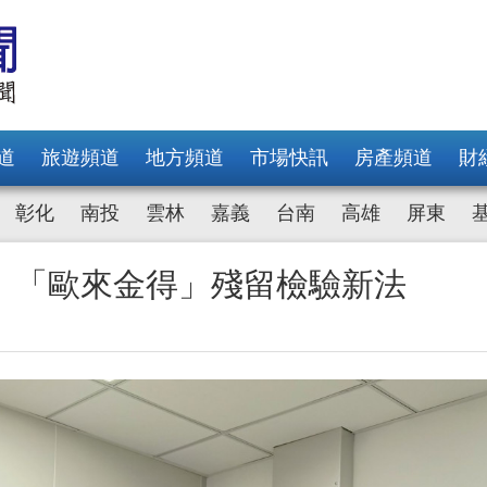
道
旅遊頻道
地方頻道
市場快訊
房產頻道
財
彰化
南投
雲林
嘉義
台南
高雄
屏東
 「歐來金得」殘留檢驗新法