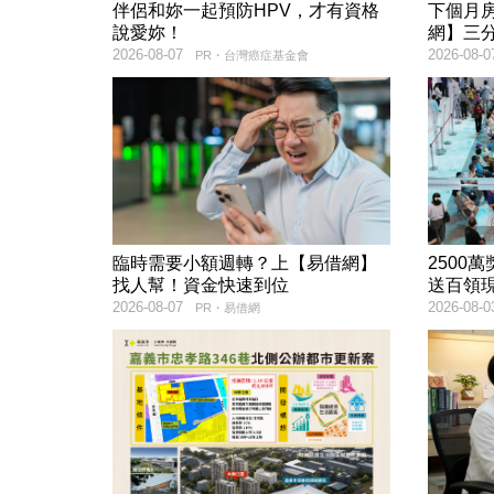
伴侶和妳一起預防HPV，才有資格
下個月
說愛妳！
網】三
2026-08-07
2026-08-0
PR・台灣癌症基金會
臨時需要小額週轉？上【易借網】
2500
找人幫！資金快速到位
送百領現
2026-08-07
2026-08-0
PR・易借網