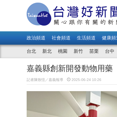
政治頻道
社會頻道
生活頻道
健康頻
台北
新北
桃園
新竹
苗栗
台中
嘉義縣創新開發動物用藥
記者陳致愷／嘉義報導
2025-06-24 10:26