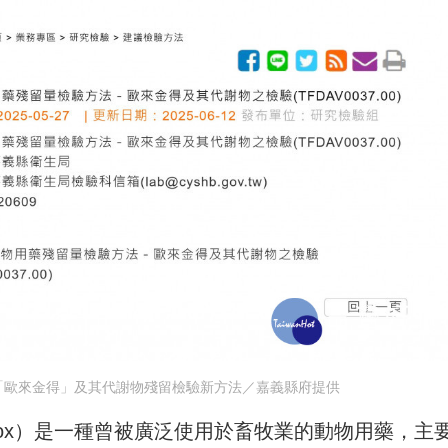
「歐來金得」及其代謝物殘留檢驗新方法／嘉義縣府提供
ndox）是一種曾被廣泛使用於畜牧業的動物用藥，主