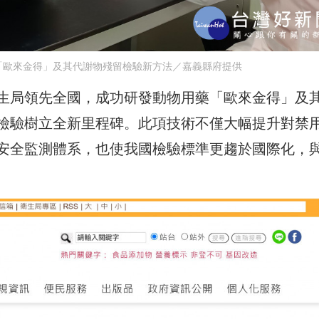
「歐來金得」及其代謝物殘留檢驗新方法／嘉義縣府提供
生局領先全國，成功研發動物用藥「歐來金得」及
檢驗樹立全新里程碑。此項技術不僅大幅提升對禁
安全監測體系，也使我國檢驗標準更趨於國際化，