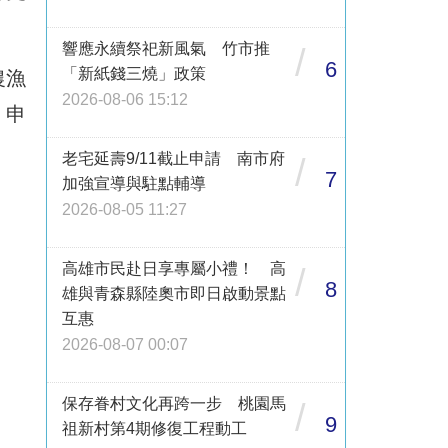
響應永續祭祀新風氣 竹市推
/
6
「新紙錢三燒」政策
農漁
2026-08-06 15:12
。申
老宅延壽9/11截止申請 南市府
/
7
加強宣導與駐點輔導
2026-08-05 11:27
高雄市民赴日享專屬小禮！ 高
/
8
雄與青森縣陸奧市即日啟動景點
互惠
2026-08-07 00:07
保存眷村文化再跨一步 桃園馬
/
9
祖新村第4期修復工程動工