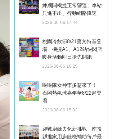
練期間機捷正常營運、車站
只進不出、行動網路降速
2026-08-06 17:44
桃園冷飲節8/21藝文特區登
場 機捷A1、A12站快閃店
暖身活動即日搶先開跑
2026-08-06 16:29
啦啦隊女神李多慧來了！
石岡熱氣球嘉年華8/22起登
場
2026-08-06 15:02
迎戰廚餘去化新挑戰 南投
縣推家用廚餘機補助每戶最