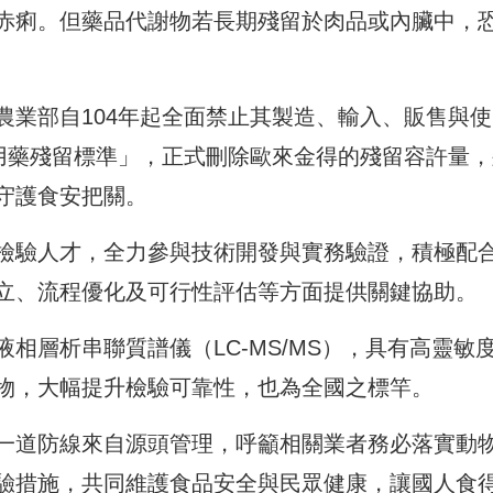
赤痢。但藥品代謝物若長期殘留於肉品或內臟中，
農業部自104年起全面禁止其製造、輸入、販售與使
物用藥殘留標準」，正式刪除歐來金得的殘留容許量，
守護食安把關。
檢驗人才，全力參與技術開發與實務驗證，積極配
立、流程優化及可行性評估等方面提供關鍵協助。
相層析串聯質譜儀（LC-MS/MS），具有高靈敏
物，大幅提升檢驗可靠性，也為全國之標竿。
一道防線來自源頭管理，呼籲相關業者務必落實動
驗措施，共同維護食品安全與民眾健康，讓國人食