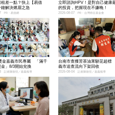
房租差一點？快上【易借
立即諮詢HPV！是對自己健康
分鐘解決燃眉之急
的投資，把握現在不嫌晚！
7
2026-08-07
PR・易借網
PR・台灣癌症基金會
萬獎金嘉義市民專屬 「滿千
台南市查獲苦茶油苯駢芘超標
金」8/3開始兌換
義市追查流向下架回收
3
2026-08-04
記者陳致愷／嘉義報導
記者陳致愷／嘉義報導