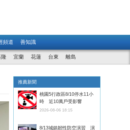
經頻道
善知識
基隆
宜蘭
花蓮
台東
離島
推薦新聞
桃園5行政區8/10停水11小
時 近10萬戶受影響
2026-08-06 18:15
8/13城鎮韌性防空演習 演