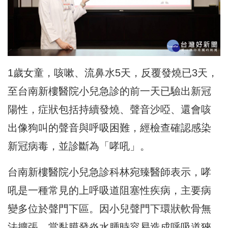
1歲女童，咳嗽、流鼻水5天，反覆發燒已3天，
至台南新樓醫院小兒急診的前一天已驗出新冠
陽性，症狀包括持續發燒、聲音沙啞、還會咳
出像狗叫的聲音與呼吸困難，經檢查確認感染
新冠病毒，並診斷為「哮吼」。
台南新樓醫院小兒急診科林宛臻醫師表示，哮
吼是一種常見的上呼吸道阻塞性疾病，主要病
變多位於聲門下區。因小兒聲門下環狀軟骨無
法擴張，當黏膜發炎水腫時容易造成呼吸道狹