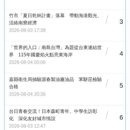
竹市「夏日乾杯計畫」落幕 帶動海港觀光、
/
3
活絡南寮經濟
2026-08-03 17:39
「世界的入口：南島台灣」為題從台東連結世
/
4
界 115年國慶焰火點亮東海岸
2026-08-04 00:06
嘉縣衛生局抽驗源春製油廠油品 苯駢芘檢驗
/
5
合格
2026-08-04 20:36
台日青春交流！日本森町青年、中學生訪彰
/
6
化 深化友好城市情誼
2026-08-03 12:47