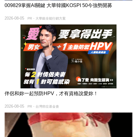
009829掌握AI關鍵 大華韓國KOSPI 50今強勢開募
2026-08-05
PR・大華銀全能行銷方案
伴侶和妳一起預防HPV，才有資格說愛妳！
2026-08-05
PR・台灣癌症基金會