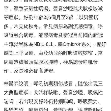
窄，導致吸氣性喘鳴、聲音沙啞與犬吠樣咳嗽
等症狀。好發年齡為6個月至3歲，以男童居
多，常見於秋冬。常見病原為副流感病毒、呼
吸道融合病毒、流感病毒及新冠目前國內新冠
主流變異株為NB.1.8.1，屬Omicron系列，偏好
感染上呼吸道。由於幼兒的呼吸道較狹窄，當
病毒造成喉頭黏膜水腫時，極易誘發哮吼發
作，家長務必提高警覺。
林醫師說明，哮吼初期類似感冒，隨後出現三
大典型症狀：犬吠樣咳嗽、聲音沙啞、吸氣性
喘鳴，若出現安靜時仍持續喘鳴、呼吸費力、
胸壁凹陷、嘴唇發紺、意識改變、過度躁動或