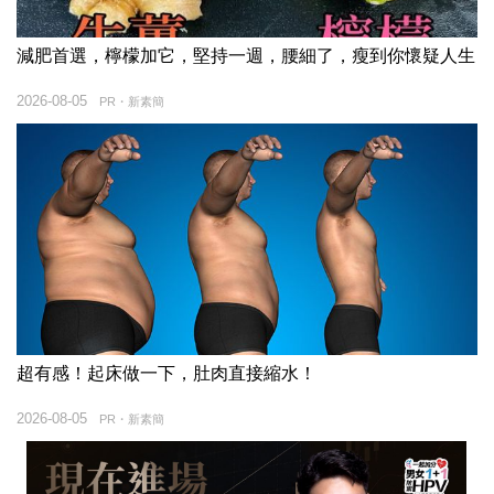
減肥首選，檸檬加它，堅持一週，腰細了，瘦到你懷疑人生
2026-08-05
PR・新素簡
超有感！起床做一下，肚肉直接縮水！
2026-08-05
PR・新素簡