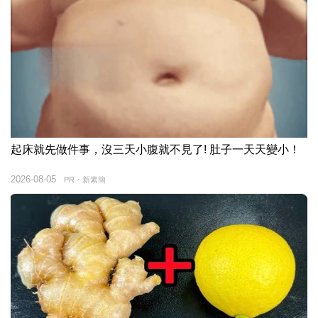
起床就先做件事，沒三天小腹就不見了! 肚子一天天變小！
2026-08-05
PR・新素簡