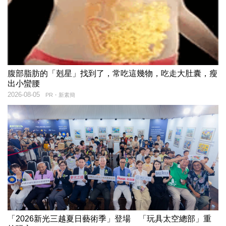
腹部脂肪的「剋星」找到了，常吃這幾物，吃走大肚囊，瘦
出小蠻腰
2026-08-05
PR・新素簡
「2026新光三越夏日藝術季」登場 「玩具太空總部」重