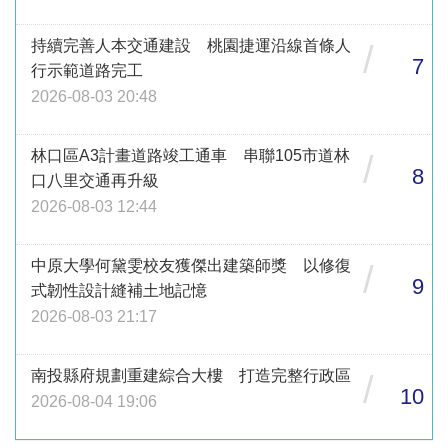
持續完善人本交通建設 桃園捷運沿線首條人
/
7
行示範道路完工
2026-08-03 20:48
林口區A3計畫道路竣工通車 串聯105市道林
/
8
口八里交通再升級
2026-08-03 12:44
中原大學何黛雯校友獲傑出建築師獎 以修復
/
9
式韌性設計縫補土地記憶
2026-08-03 21:17
南投縣府規劃重建綜合大樓 打造完整行政區
/
10
2026-08-04 19:06