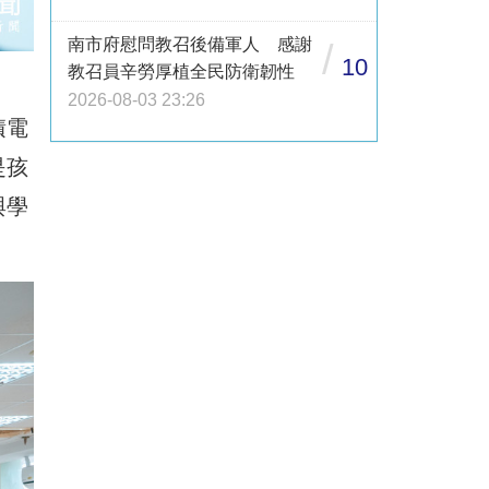
南市府慰問教召後備軍人 感謝
/
10
教召員辛勞厚植全民防衛韌性
2026-08-03 23:26
積電
是孩
與學