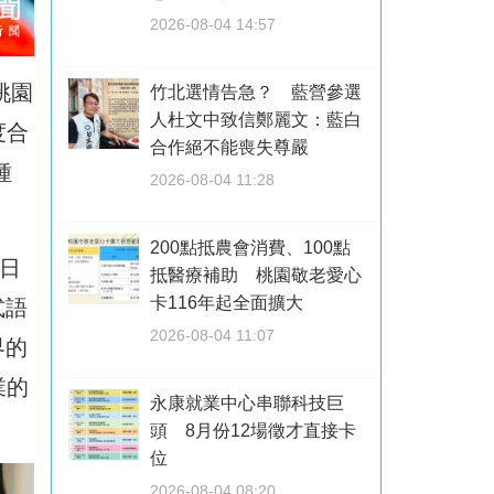
2026-08-04 14:57
桃園
竹北選情告急？ 藍營參選
人杜文中致信鄭麗文：藍白
度合
合作絕不能喪失尊嚴
種
2026-08-04 11:28
200點抵農會消費、100點
日
抵醫療補助 桃園敬老愛心
卡116年起全面擴大
式語
2026-08-04 11:07
界的
業的
永康就業中心串聯科技巨
頭 8月份12場徵才直接卡
位
2026-08-04 08:20