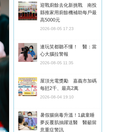
迎戰廚餘去化新挑戰 南投
縣推家用廚餘機補助每戶最
高5000元
2026-08-05 17:23
連玩笑都聽不懂！ 醫：當
心大腦拉警報
2026-08-05 11:35
屋頂光電獎勵 嘉義市加碼
每瓩2千、最高2萬
2026-08-04 19:10
暑假腸病毒升溫！1歲童睡
夢反覆肌抽躍送醫 醫籲留
意重症警訊