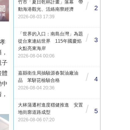
竹市「夏日乾杯計畫」落幕 帶
/
2
動海港觀光、活絡南寮經濟
2026-08-03 17:39
「世界的入口：南島台灣」為題
/
3
孝
從台東連結世界 115年國慶焰
火點亮東海岸
籍，
2026-08-04 00:06
親子
畫體
嘉縣衛生局抽驗源春製油廠油
/
4
品 苯駢芘檢驗合格
動中
2026-08-04 20:36
情，
大林蒲遷村進度穩健推進 安置
/
5
地街廓道路成型
2026-08-06 07:20