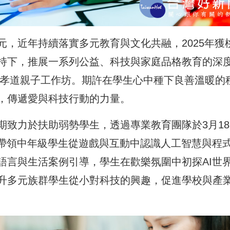
，近年持續落實多元教育與文化共融，2025年獲
持下，推展一系列公益、科技與家庭品格教育的深
及孝道親子工作坊。期許在學生心中種下良善溫暖的
，傳遞愛與科技行動的力量。
期致力於扶助弱勢學生，透過專業教育團隊於3月18
，帶領中年級學生從遊戲與互動中認識人工智慧與程
語言與生活案例引導，學生在歡樂氛圍中初探AI世
升多元族群學生從小對科技的興趣，促進學校與產