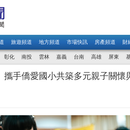
道
旅遊頻道
地方頻道
市場快訊
房產頻道
財
彰化
南投
雲林
嘉義
台南
高雄
屏東
 攜手僑愛國小共築多元親子關懷