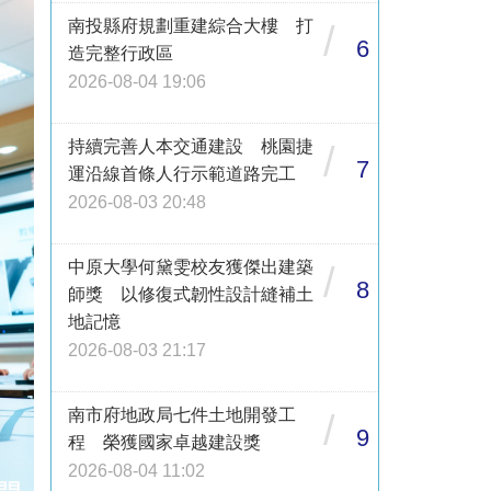
南投縣府規劃重建綜合大樓 打
/
6
造完整行政區
2026-08-04 19:06
持續完善人本交通建設 桃園捷
/
7
運沿線首條人行示範道路完工
2026-08-03 20:48
中原大學何黛雯校友獲傑出建築
/
8
師獎 以修復式韌性設計縫補土
地記憶
2026-08-03 21:17
南市府地政局七件土地開發工
/
9
程 榮獲國家卓越建設獎
2026-08-04 11:02