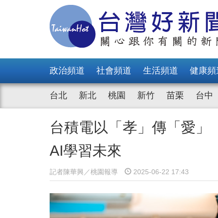
政治頻道
社會頻道
生活頻道
健康頻
台北
新北
桃園
新竹
苗栗
台中
台積電以「孝」傳「愛」
AI學習未來
記者陳華興／桃園報導
2025-06-22 17:43