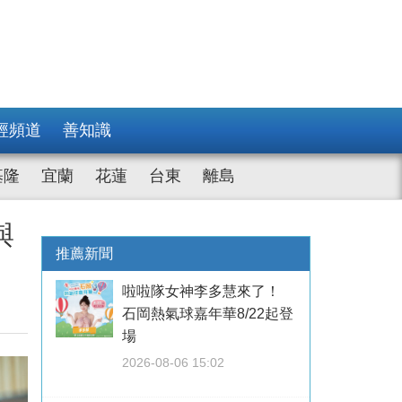
經頻道
善知識
基隆
宜蘭
花蓮
台東
離島
與
推薦新聞
啦啦隊女神李多慧來了！
石岡熱氣球嘉年華8/22起登
場
2026-08-06 15:02