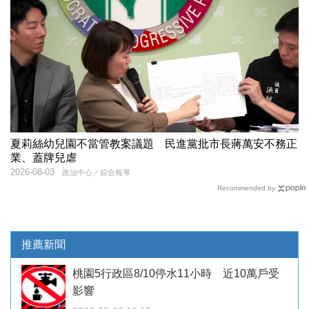
夏莉絲幼兒園不當管教案議題 民進黨批市長蔣萬安不務正
業、蓋牌兒虐
2026-08-03
政治中心／綜合報導
Recommended by
推薦新聞
桃園5行政區8/10停水11小時 近10萬戶受
影響