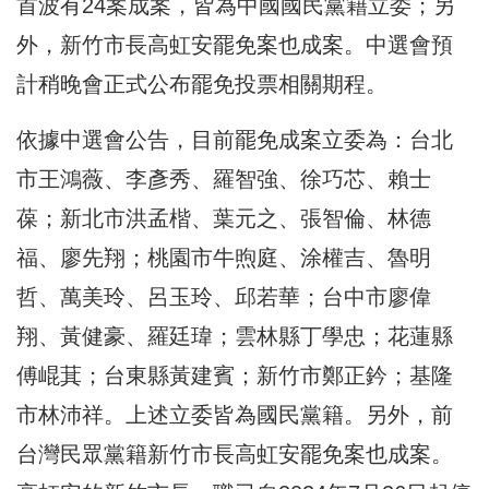
首波有24案成案，皆為中國國民黨籍立委；另
外，新竹市長高虹安罷免案也成案。中選會預
計稍晚會正式公布罷免投票相關期程。
依據中選會公告，目前罷免成案立委為：台北
市王鴻薇、李彥秀、羅智強、徐巧芯、賴士
葆；新北市洪孟楷、葉元之、張智倫、林德
福、廖先翔；桃園市牛煦庭、涂權吉、魯明
哲、萬美玲、呂玉玲、邱若華；台中市廖偉
翔、黃健豪、羅廷瑋；雲林縣丁學忠；花蓮縣
傅崐萁；台東縣黃建賓；新竹市鄭正鈐；基隆
市林沛祥。上述立委皆為國民黨籍。另外，前
台灣民眾黨籍新竹市長高虹安罷免案也成案。