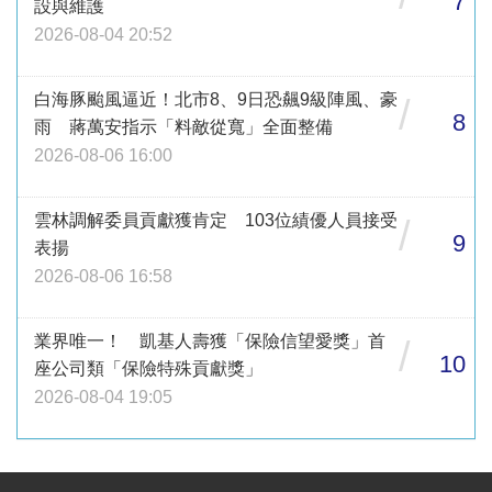
7
設與維護
2026-08-04 20:52
白海豚颱風逼近！北市8、9日恐飆9級陣風、豪
/
8
雨 蔣萬安指示「料敵從寬」全面整備
2026-08-06 16:00
雲林調解委員貢獻獲肯定 103位績優人員接受
/
9
表揚
2026-08-06 16:58
業界唯一！ 凱基人壽獲「保險信望愛獎」首
/
10
座公司類「保險特殊貢獻獎」
2026-08-04 19:05