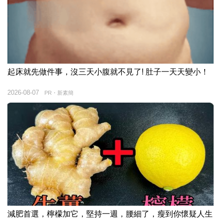
起床就先做件事，沒三天小腹就不見了! 肚子一天天變小！
2026-08-07
PR・新素簡
減肥首選，檸檬加它，堅持一週，腰細了，瘦到你懷疑人生