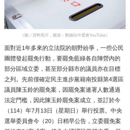
（圖／資料照片，圖源：翻攝自中選會YouTube）
面對近1年多來的立法院的朝野紛爭，一些公民
團體發起罷免行動，要罷免藍綠各自陣營內的
部分區域立委，甚至部分縣市的議員亦在目標
之列。先前僅確定民主進步黨籍南投縣第4選區
議員陳玉鈴的罷免案，因罷免案連署人數通過
法定門檻，因此陳玉鈴罷免案成立，並訂於今
（114）年7月13日（星期日）舉行投票。中央
選舉委員會今（20）日稍早公告，立委罷免案