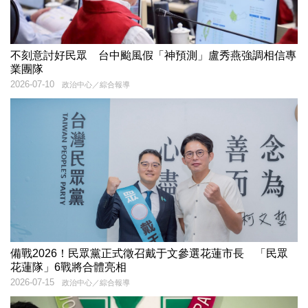
不刻意討好民眾 台中颱風假「神預測」盧秀燕強調相信專
業團隊
2026-07-10
政治中心／綜合報導
備戰2026！民眾黨正式徵召戴于文參選花蓮市長 「民眾
花蓮隊」6戰將合體亮相
2026-07-15
政治中心／綜合報導