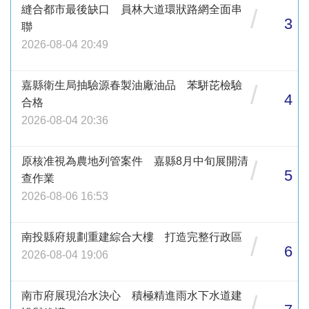
縫合都市最後缺口 員林大道環狀路網全面串
/
3
聯
2026-08-04 20:49
嘉縣衛生局抽驗源春製油廠油品 苯駢芘檢驗
/
4
合格
2026-08-04 20:36
原核准視為農地列管案件 嘉縣8月中旬展開清
/
5
查作業
2026-08-06 16:53
南投縣府規劃重建綜合大樓 打造完整行政區
/
6
2026-08-04 19:06
南市府展現治水決心 積極精進雨水下水道建
/