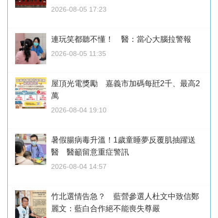
2026-08-05 17:23
連玩笑都聽不懂！ 醫：當心大腦拉警報
2026-08-05 11:35
屋頂光電獎勵 嘉義市加碼每瓩2千、最高2
萬
2026-08-04 19:10
暑假腸病毒升溫！1歲童睡夢反覆肌抽躍送
醫 醫籲留意重症警訊
2026-08-04 14:57
竹北選情告急？ 藍營參選人杜文中致信鄭
麗文：藍白合作絕不能喪失尊嚴