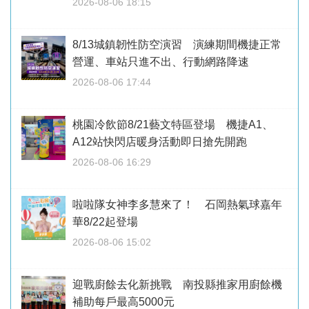
2026-08-06 18:15
8/13城鎮韌性防空演習 演練期間機捷正常
營運、車站只進不出、行動網路降速
2026-08-06 17:44
桃園冷飲節8/21藝文特區登場 機捷A1、
A12站快閃店暖身活動即日搶先開跑
2026-08-06 16:29
啦啦隊女神李多慧來了！ 石岡熱氣球嘉年
華8/22起登場
2026-08-06 15:02
迎戰廚餘去化新挑戰 南投縣推家用廚餘機
補助每戶最高5000元