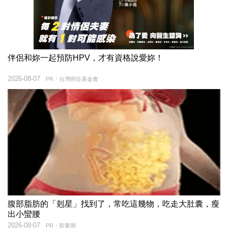
伴侶和妳一起預防HPV，才有資格說愛妳！
2026-08-07
PR・台灣癌症基金會
腹部脂肪的「剋星」找到了，常吃這幾物，吃走大肚囊，瘦
出小蠻腰
2026-08-07
PR・新素簡