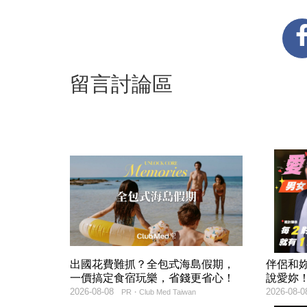
留言討論區
出國花費難抓？全包式海島假期，
伴侶和
一價搞定食宿玩樂，省錢更省心！
說愛妳
2026-08-08
2026-08-0
PR・Club Med Taiwan