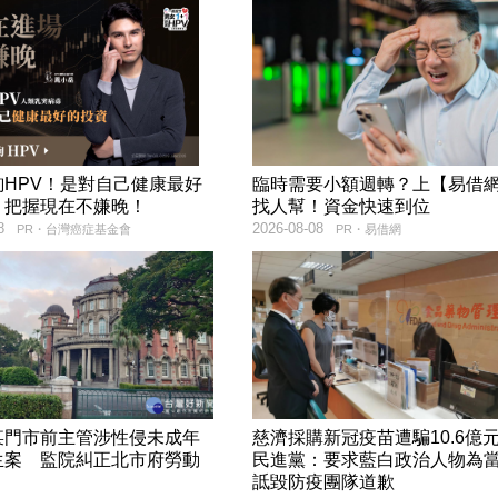
詢HPV！是對自己健康最好
臨時需要小額週轉？上【易借
，把握現在不嫌晚！
找人幫！資金快速到位
8
2026-08-08
PR・台灣癌症基金會
PR・易借網
某門市前主管涉性侵未成年
慈濟採購新冠疫苗遭騙10.6
生案 監院糾正北市府勞動
民進黨：要求藍白政治人物為
詆毀防疫團隊道歉