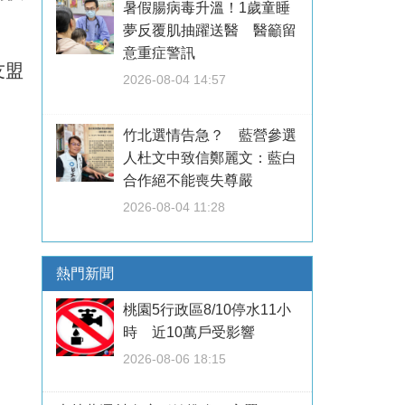
暑假腸病毒升溫！1歲童睡
夢反覆肌抽躍送醫 醫籲留
意重症警訊
友盟
2026-08-04 14:57
竹北選情告急？ 藍營參選
人杜文中致信鄭麗文：藍白
合作絕不能喪失尊嚴
2026-08-04 11:28
熱門新聞
桃園5行政區8/10停水11小
時 近10萬戶受影響
2026-08-06 18:15