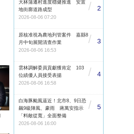
大林蒲遷村進度穩健推進 安置
/
2
地街廓道路成型
2026-08-06 07:20
原核准視為農地列管案件 嘉縣8
/
3
月中旬展開清查作業
2026-08-06 16:53
雲林調解委員貢獻獲肯定 103
/
4
位績優人員接受表揚
2026-08-06 16:58
白海豚颱風逼近！北市8、9日恐
/
5
飆9級陣風、豪雨 蔣萬安指示
借
「料敵從寬」全面整備
2026-08-06 16:00