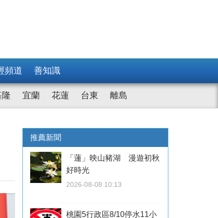
經頻道
善知識
基隆
宜蘭
花蓮
台東
離島
、
推薦新聞
「蓮」映山豬湖 漫遊初秋
好時光
2026-08-08 10:13
桃園5行政區8/10停水11小