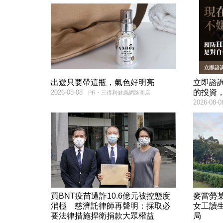
出遊只要帶這瓶，氣色好明亮
立即諮
的投資
2026-08-08
PR・三得利健康網路商店
2026-08-0
買BNT疫苗遭詐10.6億元被控態度
麥當勞
消極 慈濟託律師再聲明：採取必
女工讀
要法律措施捍衛捐款大眾權益
局