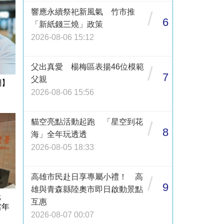
響應永續祭祀新風氣 竹市推
/
6
「新紙錢三燒」政策
2026-08-06 15:12
父出真愛 楊梅區表揚46位模範
/
7
父親
網】
2026-08-06 15:56
貓空亮點活動起跑 「星空到花
/
8
海」全年玩透透
2026-08-05 18:33
高雄市民赴日享專屬小禮！ 高
/
9
雄與青森縣陸奧市即日啟動景點
億元
互惠
當年
2026-08-07 00:07