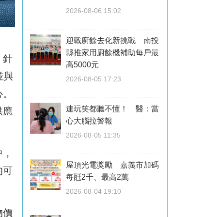
2026-08-06 15:02
迎戰廚餘去化新挑戰 南投
縣推家用廚餘機補助每戶最
。針
高5000元
並與
2026-08-05 17:23
心。
連玩笑都聽不懂！ 醫：當
供應
心大腦拉警報
2026-08-05 11:35
中，
屋頂光電獎勵 嘉義市加碼
的可
每瓩2千、最高2萬
2026-08-04 19:10
物價