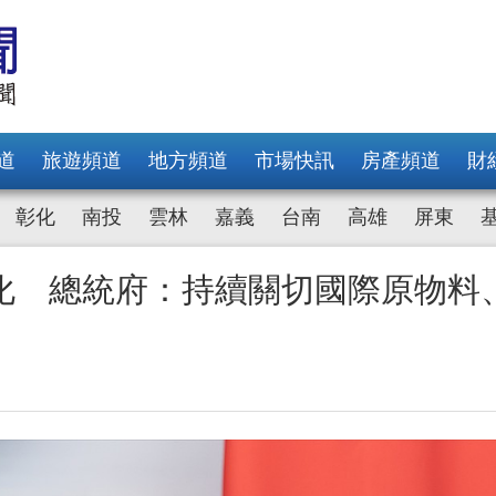
道
旅遊頻道
地方頻道
市場快訊
房產頻道
財
彰化
南投
雲林
嘉義
台南
高雄
屏東
化 總統府：持續關切國際原物料