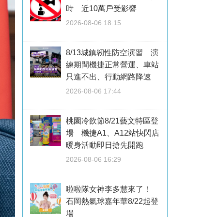
時 近10萬戶受影響
2026-08-06 18:15
8/13城鎮韌性防空演習 演
練期間機捷正常營運、車站
只進不出、行動網路降速
2026-08-06 17:44
桃園冷飲節8/21藝文特區登
場 機捷A1、A12站快閃店
暖身活動即日搶先開跑
2026-08-06 16:29
啦啦隊女神李多慧來了！
石岡熱氣球嘉年華8/22起登
場