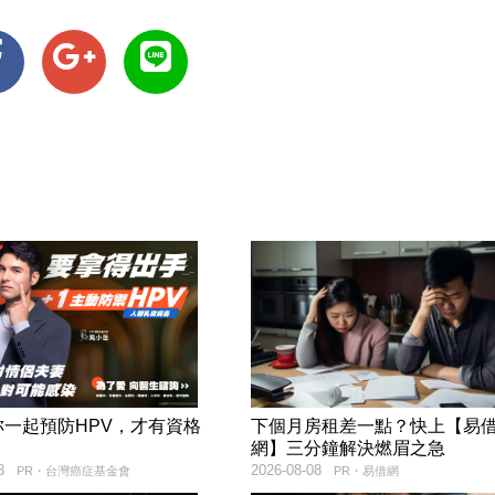
妳一起預防HPV，才有資格
下個月房租差一點？快上【易
！
網】三分鐘解決燃眉之急
8
2026-08-08
PR・台灣癌症基金會
PR・易借網