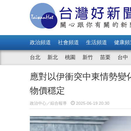
政治頻道
社會頻道
生活頻道
健康頻
台北
新北
桃園
新竹
苗栗
台中
應對以伊衝突中東情勢變
物價穩定
政治中心／綜合報導
2025-06-19 20:30