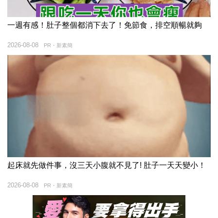
一週有感！肚子整個都消下去了！免節食，排空順暢就夠
2026-08-08
PR・新素簡
起床就先做件事，沒三天小腹就不見了! 肚子一天天變小！
2026-08-08
PR・新素簡