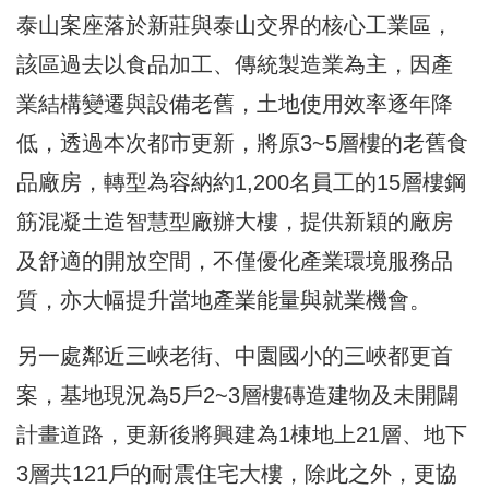
泰山案座落於新莊與泰山交界的核心工業區，
該區過去以食品加工、傳統製造業為主，因產
業結構變遷與設備老舊，土地使用效率逐年降
低，透過本次都市更新，將原3~5層樓的老舊食
品廠房，轉型為容納約1,200名員工的15層樓鋼
筋混凝土造智慧型廠辦大樓，提供新穎的廠房
及舒適的開放空間，不僅優化產業環境服務品
質，亦大幅提升當地產業能量與就業機會。
另一處鄰近三峽老街、中園國小的三峽都更首
案，基地現況為5戶2~3層樓磚造建物及未開闢
計畫道路，更新後將興建為1棟地上21層、地下
3層共121戶的耐震住宅大樓，除此之外，更協