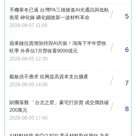
手機寒冬已過 台灣PA三雄搶進AI光通訊與低軌
/
5
衛星 砷化鎵 磷化銦掀新一波材料革命
2026-08-07 11:00
蘋果鏈拉貨潮加持與AI共振！鴻海下半年營收
/
6
旺季 外界估7月營收看9000億元
2026-08-05 12:30
載板供不應求 欣興提高資本支出擴產
/
7
2026-08-05 14:00
財團落難 「台北之星」豪宅打折賣 成交價跌破
/
8
200萬元
2026-08-05 17:40
AI材料缺貨 南亞(1303) 電子材料取代塑化 為長