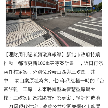
【理財周刊記者顏瓊真報導】新北市政府持續
推動「都市更新106重建專案計畫」，近日再添
兩件核定案，分別位於泰山區與三峽區，其
中， 泰山案原址為六、七○年代紅極一時的「台
富餅乾」工廠，未來將轉型為智慧型廠辦大
樓；三峽案則為該區首件都更案，預計打造地
上21層現代住宅，改善公共空間並優化市容景