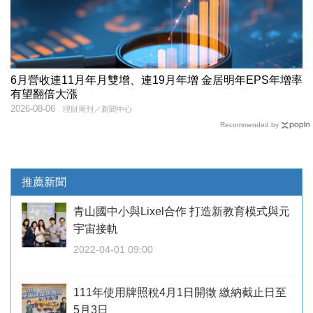
6月營收連11月年月雙增、連19月年增 金居明年EPS年增率
有望翻倍大漲
2026-08-06
理財周刊／新聞中心
Recommended by
推薦新聞
青山國中小與Lixel合作 打造新教育模式與元
宇宙接軌
2022-04-01 09:00
111年使用牌照稅4月1日開徵 繳納截止日至
5月3日