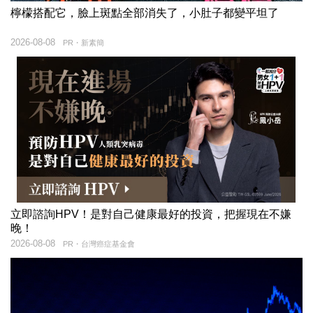
檸檬搭配它，臉上斑點全部消失了，小肚子都變平坦了
2026-08-08
PR・新素簡
立即諮詢HPV！是對自己健康最好的投資，把握現在不嫌
晚！
2026-08-08
PR・台灣癌症基金會