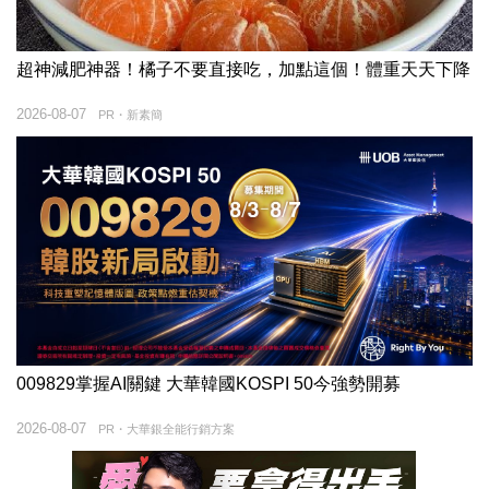
超神減肥神器！橘子不要直接吃，加點這個！體重天天下降
2026-08-07
PR・新素簡
009829掌握AI關鍵 大華韓國KOSPI 50今強勢開募
2026-08-07
PR・大華銀全能行銷方案