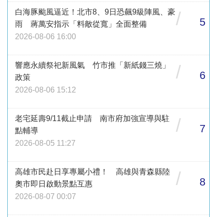
白海豚颱風逼近！北市8、9日恐飆9級陣風、豪
/
5
雨 蔣萬安指示「料敵從寬」全面整備
2026-08-06 16:00
響應永續祭祀新風氣 竹市推「新紙錢三燒」
/
6
政策
2026-08-06 15:12
老宅延壽9/11截止申請 南市府加強宣導與駐
/
7
點輔導
2026-08-05 11:27
高雄市民赴日享專屬小禮！ 高雄與青森縣陸
/
8
奧市即日啟動景點互惠
2026-08-07 00:07