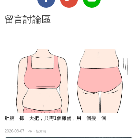
留言討論區
肚腩一抓一大把，只需1個雞蛋，用一個瘦一個
2026-08-07
PR・新素簡