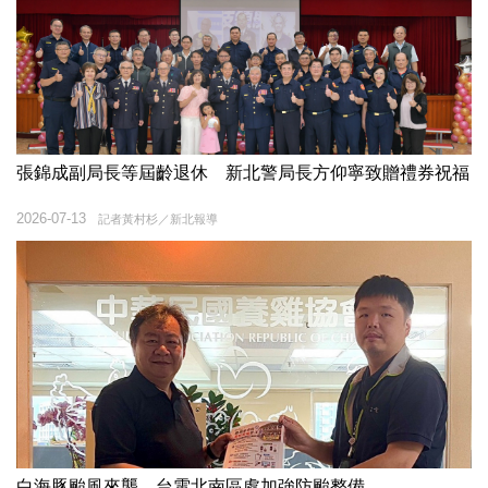
張錦成副局長等屆齡退休 新北警局長方仰寧致贈禮券祝福
2026-07-13
記者黃村杉／新北報導
白海豚颱風來襲 台電北南區處加強防颱整備