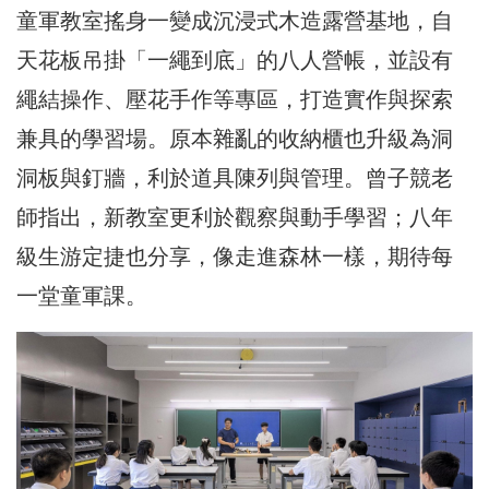
童軍教室搖身一變成沉浸式木造露營基地，自
天花板吊掛「一繩到底」的八人營帳，並設有
繩結操作、壓花手作等專區，打造實作與探索
兼具的學習場。原本雜亂的收納櫃也升級為洞
洞板與釘牆，利於道具陳列與管理。曾子競老
師指出，新教室更利於觀察與動手學習；八年
級生游定捷也分享，像走進森林一樣，期待每
一堂童軍課。