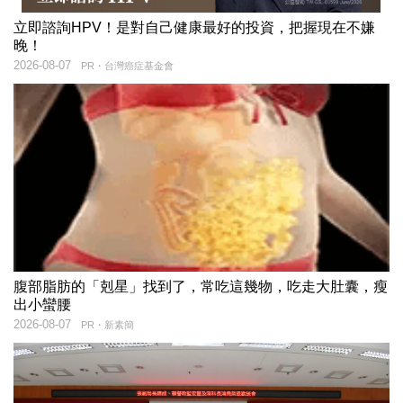
立即諮詢HPV！是對自己健康最好的投資，把握現在不嫌
晚！
2026-08-07
PR・台灣癌症基金會
腹部脂肪的「剋星」找到了，常吃這幾物，吃走大肚囊，瘦
出小蠻腰
2026-08-07
PR・新素簡