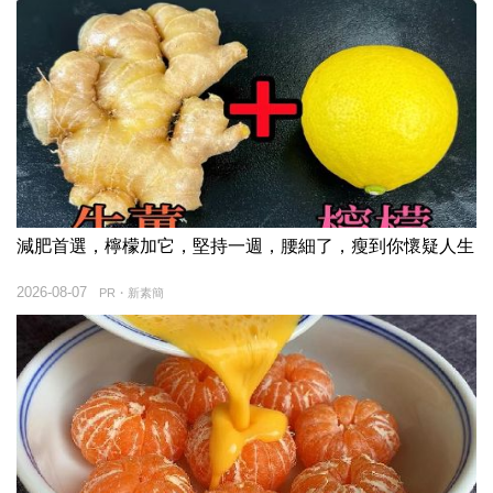
減肥首選，檸檬加它，堅持一週，腰細了，瘦到你懷疑人生
2026-08-07
PR・新素簡