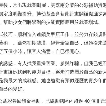
束後，常出現就業斷層，雲嘉南分署的公彩補助資
穩定度明顯提升。博幼基金會藉此計畫開辦職涯探
，幫助少女們將學到的技能實際應用於就業場域。
試技巧，順利進入連鎖美甲店工作，並努力存錢規
藝術」。雖然初期裝潢、經營全靠自己，但她從未
了五個小時，讓客人滿意，自已很開心。
的誘惑，有人找我重操舊業、參與詐騙，但我已經
計畫讓她找到興趣與目標，逐步打造屬於自己的新
是我最大的成就感。她也勉勵有類似經歷的青少年
自己的愛好。
公益彩券回饋金補助，已協助轄區內超過 40 個非營