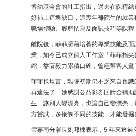
博幼基金會的社工指出，過去在課程結
好補上這塊缺口，這幾年離院生的就業
職場體驗、履歷撰寫及面試技巧等課程
離院後，菲菲憑藉培養的專業技能及面
業，如今已成立個人工作室「菲菲指尖
縮，靠著毅力累積口碑，曾經幫客人畫
菲菲也坦言，離院初期仍不乏來自舊識
再違法了。她感謝公益彩券回饋金補助
生，讓別人變漂亮，也讓自己變漂亮，
方嘗試，多接觸不同的技能，才能發掘
雲嘉南分署長劉邦棟表示，5 年來透過