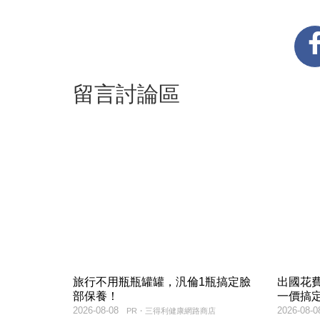
留言討論區
旅行不用瓶瓶罐罐，汎倫1瓶搞定臉
出國花
部保養！
一價搞
2026-08-08
2026-08-0
PR・三得利健康網路商店