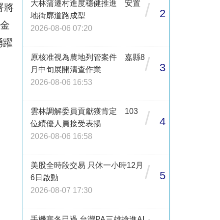
大林蒲遷村進度穩健推進 安置
/
署將
2
地街廓道路成型
饋金
2026-08-06 07:20
踴躍
原核准視為農地列管案件 嘉縣8
/
3
月中旬展開清查作業
2026-08-06 16:53
雲林調解委員貢獻獲肯定 103
/
4
位績優人員接受表揚
2026-08-06 16:58
美股全時段交易 只休一小時12月
/
5
6日啟動
2026-08-07 17:30
手機寒冬已過 台灣PA三雄搶進AI