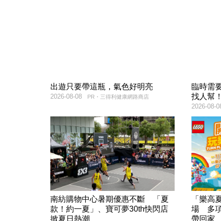
出遊只要帶這瓶，氣色好明亮
臨時需
找人幫
2026-08-08
PR・三得利健康網路商店
2026-08-0
南紡購物中心暑期優惠不斷 「夏
「樂高
款！約一夏」、寶可夢30th快閃店
場 多
掀夏日熱潮
帶回家