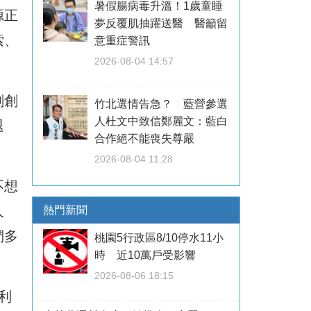
暑假腸病毒升溫！1歲童睡
源正
夢反覆肌抽躍送醫 醫籲留
索、
意重症警訊
2026-08-04 14:57
劃創
竹北選情告急？ 藍營參選
人杜文中致信鄭麗文：藍白
退
合作絕不能喪失尊嚴
2026-08-04 11:28
不想
人
熱門新聞
們多
桃園5行政區8/10停水11小
時 近10萬戶受影響
2026-08-06 18:15
利