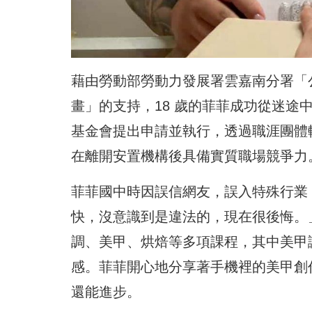
藉由勞動部勞動力發展署雲嘉南分署「
畫」的支持，18 歲的菲菲成功從迷
基金會提出申請並執行，透過職涯團體
在離開安置機構後具備實質職場競爭力
菲菲國中時因誤信網友，誤入特殊行業
快，沒意識到是違法的，現在很後悔。
調、美甲、烘焙等多項課程，其中美甲
感。菲菲開心地分享著手機裡的美甲創
還能進步。