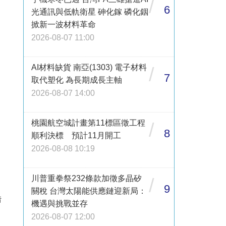
/
6
光通訊與低軌衛星 砷化鎵 磷化銦
掀新一波材料革命
2026-08-07 11:00
AI材料缺貨 南亞(1303) 電子材料
/
7
取代塑化 為長期成長主軸
2026-08-07 14:00
桃園航空城計畫第11標區徵工程
/
8
順利決標 預計11月開工
2026-08-08 10:19
川普重拳祭232條款加徵多晶矽
/
9
關稅 台灣太陽能供應鏈迎新局：
借
機遇與挑戰並存
2026-08-07 12:00