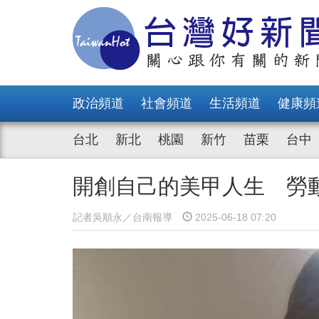
政治頻道
社會頻道
生活頻道
健康頻
台北
新北
桃園
新竹
苗栗
台中
開創自己的美甲人生 勞
記者吳順永／台南報導
2025-06-18 07:20