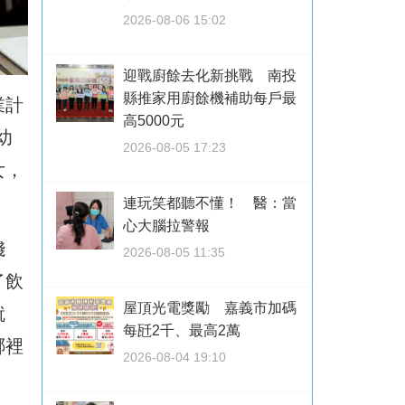
2026-08-06 15:02
迎戰廚餘去化新挑戰 南投
縣推家用廚餘機補助每戶最
業計
高5000元
幼
2026-08-05 17:23
女，
連玩笑都聽不懂！ 醫：當
心大腦拉警報
錢
2026-08-05 11:35
了飲
屋頂光電獎勵 嘉義市加碼
就
每瓩2千、最高2萬
哪裡
2026-08-04 19:10