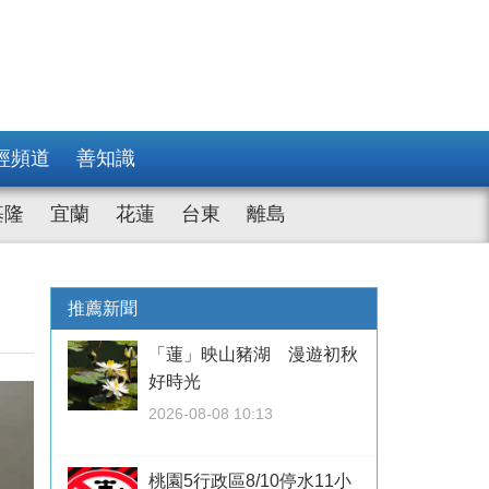
經頻道
善知識
基隆
宜蘭
花蓮
台東
離島
推薦新聞
「蓮」映山豬湖 漫遊初秋
好時光
2026-08-08 10:13
桃園5行政區8/10停水11小