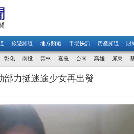
道
旅遊頻道
地方頻道
市場快訊
房產頻道
財
彰化
南投
雲林
嘉義
台南
高雄
屏東
動部力挺迷途少女再出發