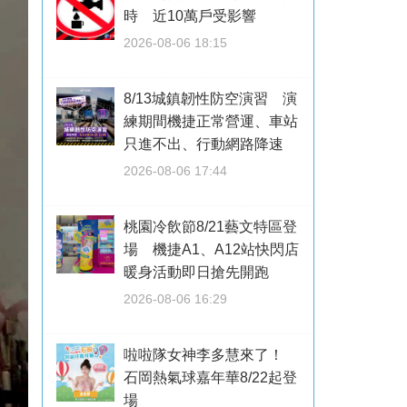
時 近10萬戶受影響
2026-08-06 18:15
8/13城鎮韌性防空演習 演
練期間機捷正常營運、車站
只進不出、行動網路降速
2026-08-06 17:44
桃園冷飲節8/21藝文特區登
場 機捷A1、A12站快閃店
暖身活動即日搶先開跑
2026-08-06 16:29
啦啦隊女神李多慧來了！
石岡熱氣球嘉年華8/22起登
場