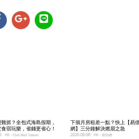
費難抓？全包式海島假期，
下個月房租差一點？快上【易
定食宿玩樂，省錢更省心！
網】三分鐘解決燃眉之急
8
2026-08-08
PR・Club Med Taiwan
PR・易借網