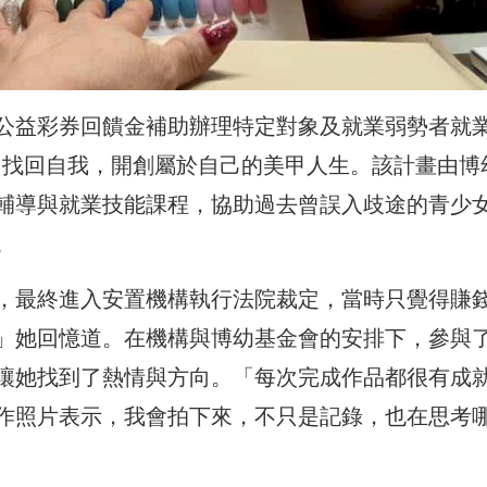
公益彩券回饋金補助辦理特定對象及就業弱勢者就
途中找回自我，開創屬於自己的美甲人生。該計畫由博
輔導與就業技能課程，協助過去曾誤入歧途的青少
。
，最終進入安置機構執行法院裁定，當時只覺得賺
」她回憶道。在機構與博幼基金會的安排下，參與
讓她找到了熱情與方向。「每次完成作品都很有成
作照片表示，我會拍下來，不只是記錄，也在思考