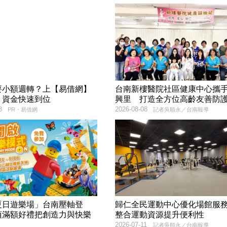
要小額週轉？上【易借網】
台南新樓醫院社區健康中心攜
！資金快速到位
興里 打造全方位高齡友善防
8
2026-08-08
PR・易借網
記者吳順永／台南報導
夏日遊樂場」台南壓軸登
歸仁全民運動中心優化場館
項滿額好禮把創造力與快樂
整合運動資源提升便利性
2026-07-11
記者吳順永／台南報導