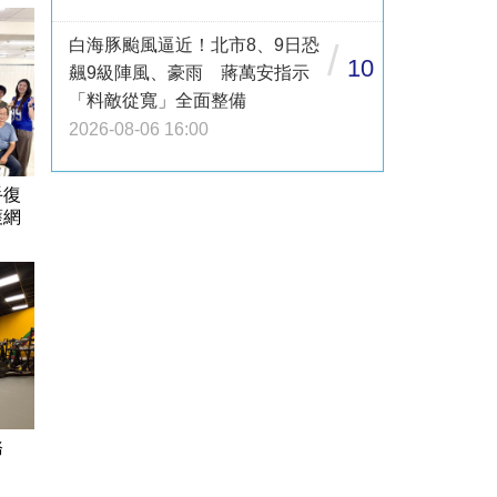
白海豚颱風逼近！北市8、9日恐
/
10
飆9級陣風、豪雨 蔣萬安指示
「料敵從寬」全面整備
2026-08-06 16:00
手復
護網
服務