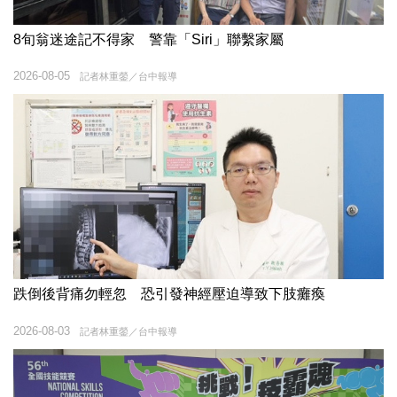
8旬翁迷途記不得家 警靠「Siri」聯繫家屬
2026-08-05
記者林重鎣／台中報導
跌倒後背痛勿輕忽 恐引發神經壓迫導致下肢癱瘓
2026-08-03
記者林重鎣／台中報導