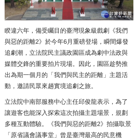
睽違六年，備受矚目的臺灣現象級戲劇《我們
與惡的距離2》
於今年6月重磅登場，瞬間爆發
追劇潮，
立法院民主議政園區成為劇中法政與
媒體交鋒的重要拍片現場。
因此，園區趁勢推
出為期一個月的「我們與民主的距離」主題活
動，
邀請民眾來趟實境追劇之旅。
立法院中南部服務中心主任邱俊龍表示，
為了
讓遊客也能深入探索這次拍攝主題場景，規劃
多種互動體驗。《
我們與惡的距離2》拍攝取景
「原省議會議事堂」
曾是臺灣最高的民意機