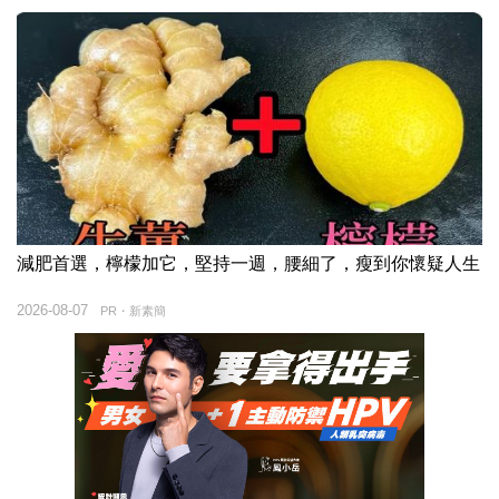
減肥首選，檸檬加它，堅持一週，腰細了，瘦到你懷疑人生
2026-08-07
PR・新素簡