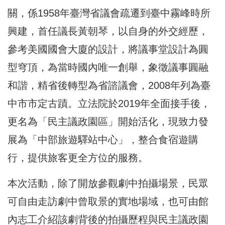
關，
係1958年臺灣省議會疏遷到臺中霧峰時所
興建，
首任議長黃朝琴，以自身的外交經歷，
參考美國國會大廈的設計，
將議事堂設計為圓
型穹頂，為當時國內唯一創舉，
象徵議事圓融
和諧，精省後轉型為省諮議會，
2008年列為臺
中市市定古蹟。立法院於2019年全面接手後，
更名為「民主議政園區」開始活化，現致力發
展為「
中部旅遊驛站中心」，整合食宿遊購
行，提供旅客更全方位的服務。
本次活動，除了開放參觀劇中拍攝場景，
民眾
可自由走訪劇中曾取景的實地場域，
也可由館
內志工介紹該劇背後的拍攝歷程與民主議政園