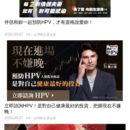
伴侶和妳一起預防HPV，才有資格說愛妳！
2026-08-07
PR・台灣癌症基金會
立即諮詢HPV！是對自己健康最好的投資，把握現在不嫌
晚！
2026-08-07
PR・台灣癌症基金會