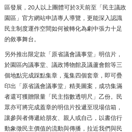
區發展，
20人以上團體可於3天前至「民主議政
園區」
官方網站申請專人導覽，
更能深入認識
民主制度運作空間如何被轉化為劇中張力十足
的敘事舞
台。
另外推出限定款「原省議會議事堂」明信片，
於園區內議事堂、
議政博物館及議蘆會館等三
個地點完成踩點集章，蒐集四個套章，
即可疊
印出「原省議會議事堂」精美圖案，
成功集滿
者還可獲贈限量「民主指數透明尺」乙份。
民
眾亦可將完成蓋章的明信片投遞至現場信箱，
讓參與者傳遞給朋友、親人或自己，
以書信行
動象徵民主價值的流動與傳播，拉近我們與民