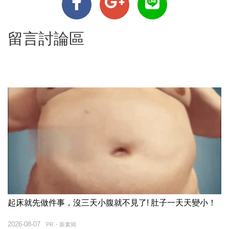
留言討論區
起床就先做件事，沒三天小腹就不見了! 肚子一天天變小！
2026-08-07
PR・新素簡