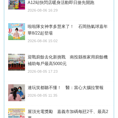
A12站快閃店暖身活動即日搶先開跑
2026-08-06 16:29
啦啦隊女神李多慧來了！ 石岡熱氣球嘉年
華8/22起登場
2026-08-06 15:02
迎戰廚餘去化新挑戰 南投縣推家用廚餘機
補助每戶最高5000元
2026-08-05 17:23
連玩笑都聽不懂！ 醫：當心大腦拉警報
2026-08-05 11:35
屋頂光電獎勵 嘉義市加碼每瓩2千、最高2