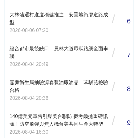
大林蒲遷村進度穩健推進 安置地街廓道路成
/
6
型
2026-08-06 07:20
縫合都市最後缺口 員林大道環狀路網全面串
/
7
聯
2026-08-04 20:49
嘉縣衛生局抽驗源春製油廠油品 苯駢芘檢驗
/
8
合格
2026-08-04 20:36
140億美元軍售引爆美台聯防 麥考爾拋重磅訊
/
9
號！防空飛彈與無人機台美共同生產大轉型
2026-08-04 16:30