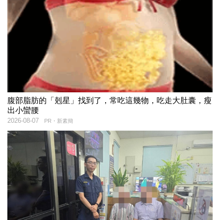
腹部脂肪的「剋星」找到了，常吃這幾物，吃走大肚囊，瘦
出小蠻腰
2026-08-07
PR・新素簡