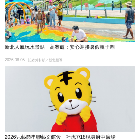
新北人氣玩水景點 高灘處：安心迎接暑假親子潮
2026-08-05
記者黃村杉／新北報導
2026兒藝節串聯藝文館舍 巧虎7/18現身府中廣場