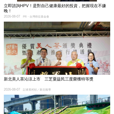
立即諮詢HPV！是對自己健康最好的投資，把握現在不嫌
晚！
2026-08-07
PR・台灣癌症基金會
新北美人茶沁涼上市 三芝粟益民三度榮獲特等獎
2026-08-07
記者黃村杉／新北報導