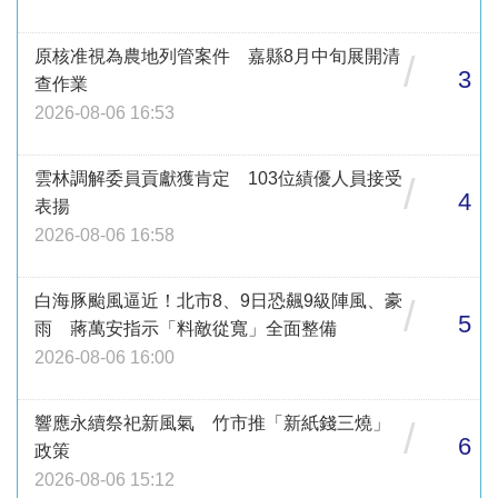
原核准視為農地列管案件 嘉縣8月中旬展開清
/
3
查作業
2026-08-06 16:53
雲林調解委員貢獻獲肯定 103位績優人員接受
/
4
表揚
2026-08-06 16:58
白海豚颱風逼近！北市8、9日恐飆9級陣風、豪
/
5
雨 蔣萬安指示「料敵從寬」全面整備
2026-08-06 16:00
響應永續祭祀新風氣 竹市推「新紙錢三燒」
/
6
政策
2026-08-06 15:12