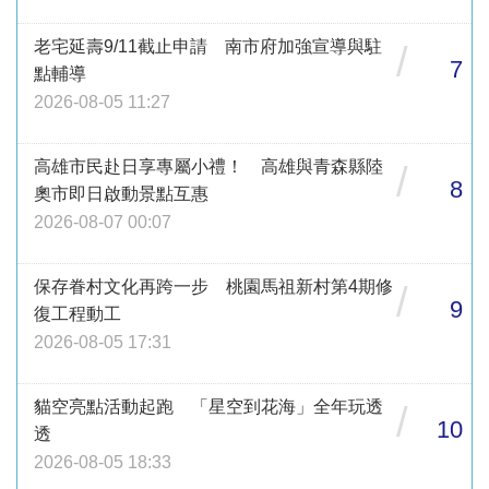
老宅延壽9/11截止申請 南市府加強宣導與駐
/
7
點輔導
2026-08-05 11:27
高雄市民赴日享專屬小禮！ 高雄與青森縣陸
/
8
奧市即日啟動景點互惠
2026-08-07 00:07
保存眷村文化再跨一步 桃園馬祖新村第4期修
/
9
復工程動工
2026-08-05 17:31
貓空亮點活動起跑 「星空到花海」全年玩透
/
10
透
2026-08-05 18:33