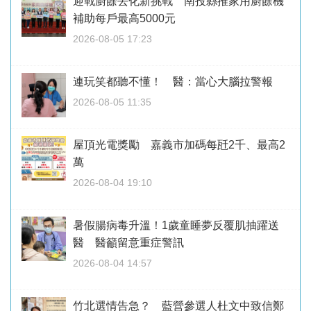
迎戰廚餘去化新挑戰 南投縣推家用廚餘機
補助每戶最高5000元
2026-08-05 17:23
連玩笑都聽不懂！ 醫：當心大腦拉警報
2026-08-05 11:35
屋頂光電獎勵 嘉義市加碼每瓩2千、最高2
萬
2026-08-04 19:10
暑假腸病毒升溫！1歲童睡夢反覆肌抽躍送
醫 醫籲留意重症警訊
2026-08-04 14:57
竹北選情告急？ 藍營參選人杜文中致信鄭