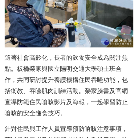
隨著社會高齡化，長者的飲食安全成為關注焦
點。
板橋榮家
與國立陽明交通大學碩士班
合
作
，共同研討提升養護機構住民吞嚥功能，包
括衛教、吞嚥肌肉訓練活動。榮家臉書及官網
宣導防範住民嗆咳影片及海報，一起學習防止
嗆咳的安全進食技巧。
針對住民與工作人員宣導預防嗆咳注意事項，