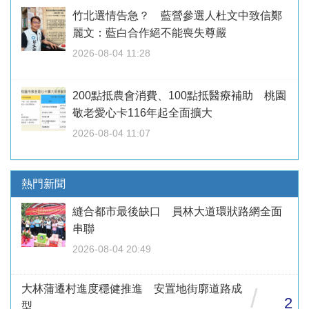
竹北選情告急？ 藍營參選人杜文中致信鄭
麗文：藍白合作絕不能喪失尊嚴
2026-08-04 11:28
200點抵農會消費、100點抵醫療補助 桃園
敬老愛心卡116年起全面擴大
2026-08-04 11:07
熱門新聞
縫合都市最後缺口 員林大道環狀路網全面
串聯
2026-08-04 20:49
大林蒲遷村進度穩健推進 安置地街廓道路成
/
2
型