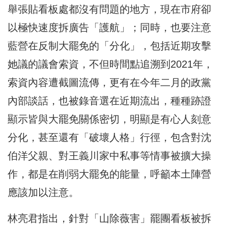
舉張貼看板處都沒有問題的地方，現在市府卻
以極快速度拆廣告「護航」；同時，也要注意
藍營在反制大罷免的「分化」，包括近期攻擊
她議的議會索資，不但時間點追溯到2021年，
索資內容遭截圖流傳，更有在今年二月的政黨
內部談話，也被錄音選在近期流出，種種跡證
顯示皆與大罷免關係密切，明顯是有心人刻意
分化，甚至還有「破壞人格」行徑，包含對沈
伯洋父親、對王義川家中私事等情事被擴大操
作，都是在削弱大罷免的能量，呼籲本土陣營
應該加以注意。
林亮君指出，針對「山除薇害」罷團看板被拆