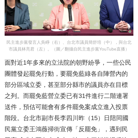
民主進步黨發言人吳崢（右）、台北市議員簡舒培（中），與台北
市議員林亮君（左）。（圖／翻攝自民主進步黨YouTube直播）
面對近1年多來的立法院的朝野紛爭，一些公民
團體發起罷免行動，要罷免藍綠各自陣營內的
部分區域立委，甚至部分縣市的議員亦在目標
之列。而罷免藍營立委已有31件進行二階連署
送件，預估可能會有多件罷免案成立進入投票
階段。台北市副市長李四川昨（15）日陪同國
民黨立委王鴻薇掃街宣傳「反罷免」，遇到民