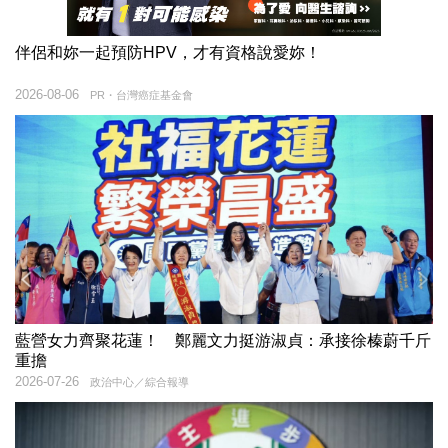
伴侶和妳一起預防HPV，才有資格說愛妳！
2026-08-06
PR・台灣癌症基金會
藍營女力齊聚花蓮！ 鄭麗文力挺游淑貞：承接徐榛蔚千斤
重擔
2026-07-26
政治中心／綜合報導