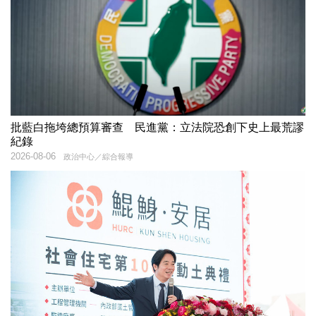
批藍白拖垮總預算審查 民進黨：立法院恐創下史上最荒謬
紀錄
2026-08-06
政治中心／綜合報導