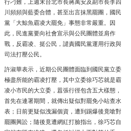
行刁難，上週末台北市長蔣萬安及副市長李四
川頻頻與藍委合體，甚至出言抹黑罷團，國民
黨「大鯨魚霸凌大罷免」事態非常嚴重。因
此，民進黨要向社會宣示與公民團體並肩作
戰，反霸凌、挺公民，譴責國民黨運用行政與
司法打壓公民。
許淑華表示，近期公民團體面臨到國民黨立委
極盡所能的霸凌打壓，其中立委徐巧芯就是霸
凌小市民的大立委，囂張行徑包含五大樣態，
首先在連署期間，就傳出疑似對罷免小站查水
表；日前更疑似洩漏個資，遭到踢爆後竟嗆對
罷團興訟；隨後竟遭網紅打臉指出，徐巧芯自