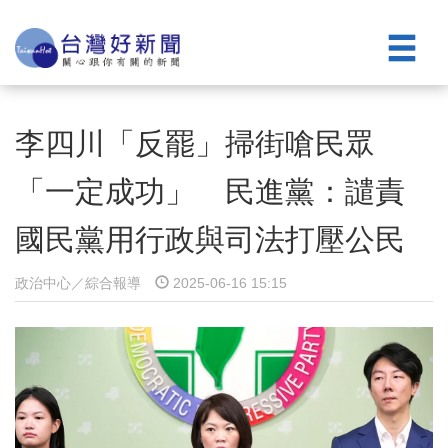
李四川「反罷」掃街嗆民眾
「一定成功」 民進黨：譴責
國民黨用行政與司法打壓公民
政治中心／綜合報導
2025-06-16 15:15