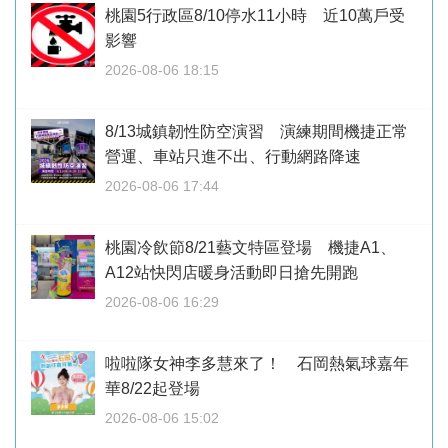
桃園5行政區8/10停水11小時 近10萬戶受
影響
2026-08-06 18:15
8/13城鎮韌性防空演習 演練期間機捷正常
營運、車站只進不出、行動網路降速
2026-08-06 17:44
桃園冷飲節8/21藝文特區登場 機捷A1、
A12站快閃店暖身活動即日搶先開跑
2026-08-06 16:29
啦啦隊女神李多慧來了！ 石岡熱氣球嘉年
華8/22起登場
2026-08-06 15:02