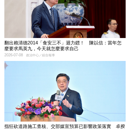
翻出賴清德2014「食安三不」迴力鏢！ 陳以信：當年怎
麼要求馬英九，今天就怎麼要求自己
2026-07-08
政治中心／綜合報導
指狂砍道路施工查核、交部媒宣預算已影響政策落實 卓揆