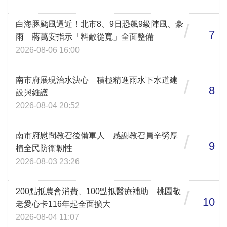
白海豚颱風逼近！北市8、9日恐飆9級陣風、豪
/
7
雨 蔣萬安指示「料敵從寬」全面整備
2026-08-06 16:00
南市府展現治水決心 積極精進雨水下水道建
/
8
設與維護
2026-08-04 20:52
南市府慰問教召後備軍人 感謝教召員辛勞厚
/
9
植全民防衛韌性
2026-08-03 23:26
200點抵農會消費、100點抵醫療補助 桃園敬
/
10
老愛心卡116年起全面擴大
2026-08-04 11:07