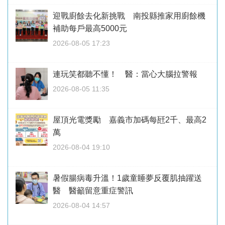
迎戰廚餘去化新挑戰 南投縣推家用廚餘機
補助每戶最高5000元
2026-08-05 17:23
連玩笑都聽不懂！ 醫：當心大腦拉警報
2026-08-05 11:35
屋頂光電獎勵 嘉義市加碼每瓩2千、最高2
萬
2026-08-04 19:10
暑假腸病毒升溫！1歲童睡夢反覆肌抽躍送
醫 醫籲留意重症警訊
2026-08-04 14:57