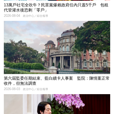
13萬戶社宅全吹牛？民眾黨爆賴政府任內只蓋5千戶 包租
代管灌水後恐剩「零戶」
2026-08-04
政治中心／綜合報導
第六屆監委任期結束、藍白續卡人事案 監院：陳情案正常
收件，但無法調查
2026-08-03
政治中心／綜合報導