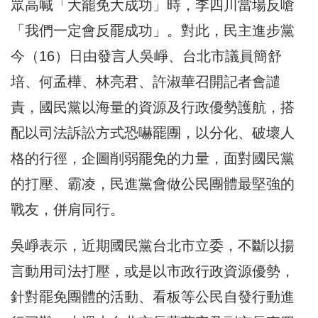
眾高喊「大罷免大成功」時，李四川當場反嗆
「我們一定會反罷成功」。對此，民主進步黨
今（16）日由發言人吳崢、台北市議員簡舒
培、何孟樺、林亮君、許淑華召開記者會譴
責，國民黨以海量的資源及行政優勢護航，搭
配以司法訴訟方式恐嚇罷團，以分化、破壞人
格的行徑，企圖削弱罷免的力量，面對國民黨
的打壓、霸凌，民進黨會做公民團體最堅強的
戰友，併肩同行。
吳崢表示，近期國民黨台北市立委，不斷以揚
言動用司法打壓，或是以市政行政資源優勢，
針對罷免團體的活動、看板等公民自發行動進