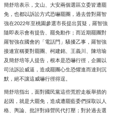
簡舒培表示，文山、大安兩個選區立委皆遭罷
免，也都以訴訟方式恐嚇罷團，過去曾對羅智
強在2022年至桃園參選市長提出質疑，羅智強
隨即表示會有提告、罷免動作；而近期罷團對
羅智強在國會的「電話門」騷擾乙事，羅智強
接連宣稱要對罷團、柯建銘、王義川、陳培瑜
及簡舒培等人提告，根本是恐嚇行徑，企圖以
司法訴訟威逼，造成罷團心生恐懼進而達到沉
默，絕不讓這威嚇行徑得逞。
簡舒培指出，面對國民黨這些荒腔走板舉措的
起因，就是大罷免，造成遭罷藍委們採取以人
格、輿論、批評對綠營民代打壓；對於過去選