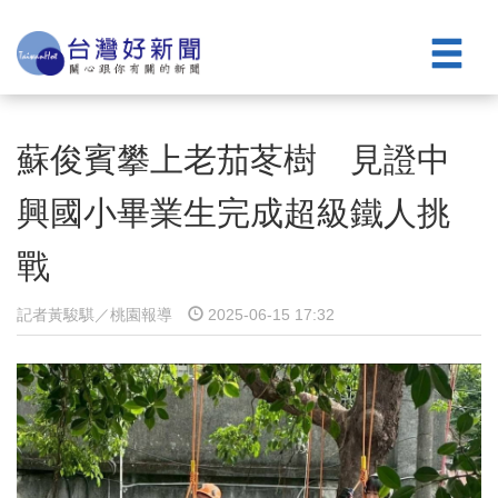
蘇俊賓攀上老茄苳樹 見證中
興國小畢業生完成超級鐵人挑
戰
記者黃駿騏／桃園報導
2025-06-15 17:32