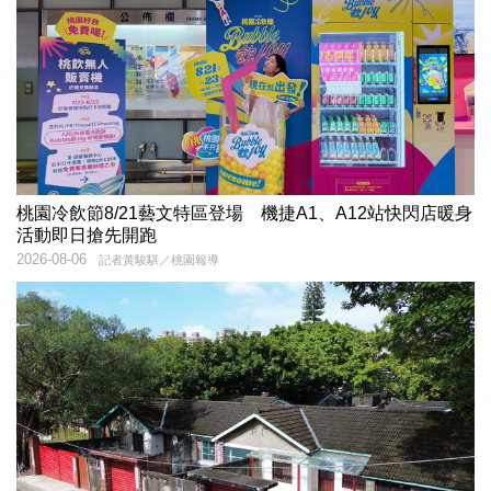
桃園冷飲節8/21藝文特區登場 機捷A1、A12站快閃店暖身
活動即日搶先開跑
2026-08-06
記者黃駿騏／桃園報導