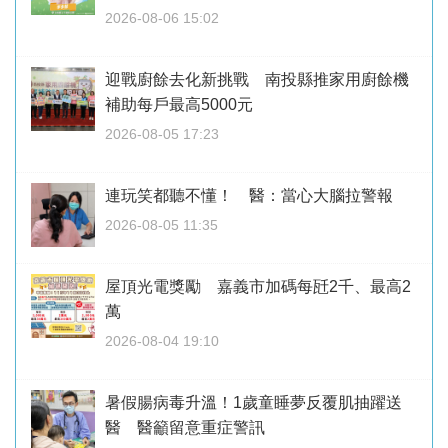
2026-08-06 15:02
迎戰廚餘去化新挑戰 南投縣推家用廚餘機
補助每戶最高5000元
2026-08-05 17:23
連玩笑都聽不懂！ 醫：當心大腦拉警報
2026-08-05 11:35
屋頂光電獎勵 嘉義市加碼每瓩2千、最高2
萬
2026-08-04 19:10
暑假腸病毒升溫！1歲童睡夢反覆肌抽躍送
醫 醫籲留意重症警訊