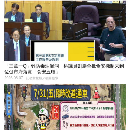
「三章一Q」難防毒油漏洞 桃議員劉勝全批食安機制未到
位促市府落實「食安五環」
2026-08-07
記者黃駿騏／桃園報導