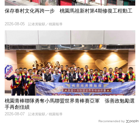
保存眷村文化再跨一步 桃園馬祖新村第4期修復工程動工
2026-08-05
記者黃駿騏／桃園報導
桃園青棒聯隊勇奪小馬聯盟世界青棒賽亞軍 張善政勉勵選
手再創佳績
2026-08-07
記者黃駿騏／桃園報導
Recommended by