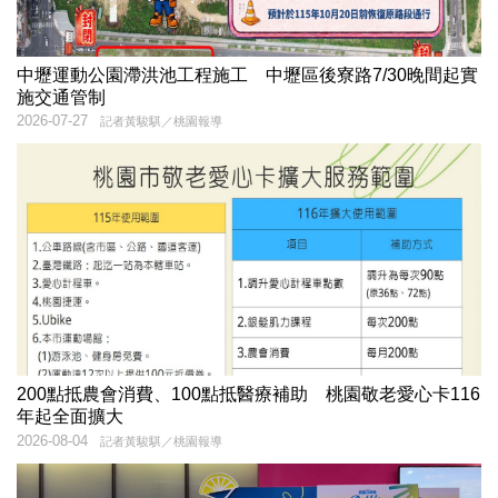
中壢運動公園滯洪池工程施工 中壢區後寮路7/30晚間起實
施交通管制
2026-07-27
記者黃駿騏／桃園報導
200點抵農會消費、100點抵醫療補助 桃園敬老愛心卡116
年起全面擴大
2026-08-04
記者黃駿騏／桃園報導