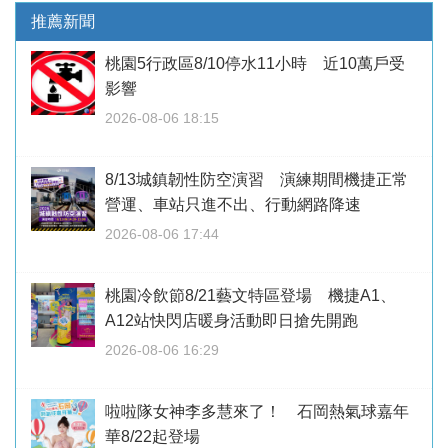
推薦新聞
桃園5行政區8/10停水11小時 近10萬戶受
影響
2026-08-06 18:15
8/13城鎮韌性防空演習 演練期間機捷正常
營運、車站只進不出、行動網路降速
2026-08-06 17:44
桃園冷飲節8/21藝文特區登場 機捷A1、
A12站快閃店暖身活動即日搶先開跑
2026-08-06 16:29
啦啦隊女神李多慧來了！ 石岡熱氣球嘉年
華8/22起登場