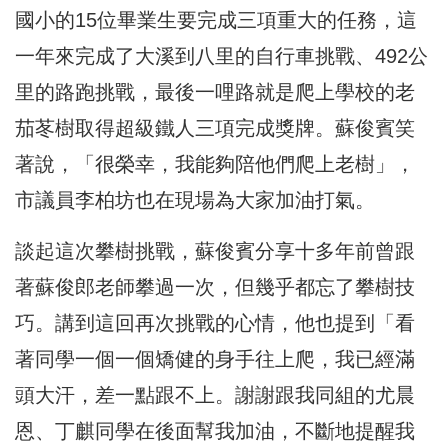
國小的15位畢業生要完成三項重大的任務，這
一年來完成了大溪到八里的自行車挑戰、492公
里的路跑挑戰，最後一哩路就是爬上學校的老
茄苳樹取得超級鐵人三項完成獎牌。蘇俊賓笑
著說，「很榮幸，我能夠陪他們爬上老樹」，
市議員李柏坊也在現場為大家加油打氣。
談起這次攀樹挑戰，蘇俊賓分享十多年前曾跟
著蘇俊郎老師攀過一次，但幾乎都忘了攀樹技
巧。講到這回再次挑戰的心情，他也提到「看
著同學一個一個矯健的身手往上爬，我已經滿
頭大汗，差一點跟不上。謝謝跟我同組的尤晨
恩、丁麒同學在後面幫我加油，不斷地提醒我