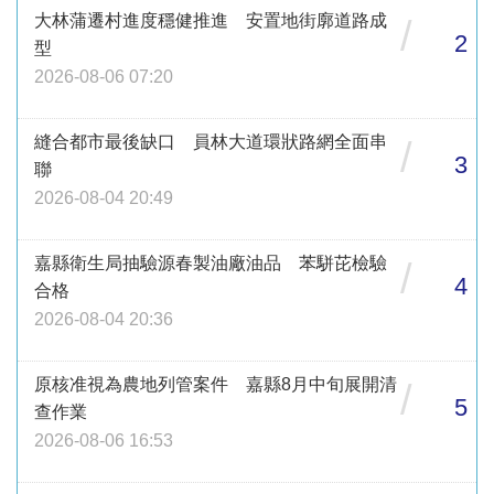
大林蒲遷村進度穩健推進 安置地街廓道路成
/
2
型
2026-08-06 07:20
縫合都市最後缺口 員林大道環狀路網全面串
/
3
聯
2026-08-04 20:49
嘉縣衛生局抽驗源春製油廠油品 苯駢芘檢驗
/
4
合格
2026-08-04 20:36
原核准視為農地列管案件 嘉縣8月中旬展開清
/
5
查作業
2026-08-06 16:53