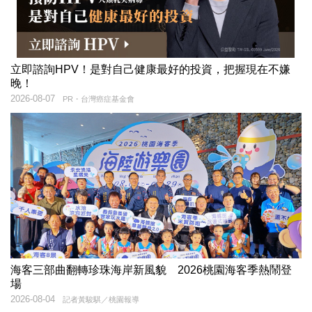
立即諮詢HPV！是對自己健康最好的投資，把握現在不嫌
晚！
2026-08-07
PR・台灣癌症基金會
海客三部曲翻轉珍珠海岸新風貌 2026桃園海客季熱鬧登
場
2026-08-04
記者黃駿騏／桃園報導