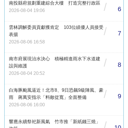
南投縣府規劃重建綜合大樓 打造完整行政區
/
6
2026-08-04 19:06
雲林調解委員貢獻獲肯定 103位績優人員接受
/
7
表揚
2026-08-06 16:58
南市府展現治水決心 積極精進雨水下水道建
/
8
設與維護
2026-08-04 20:52
白海豚颱風逼近！北市8、9日恐飆9級陣風、豪
/
9
雨 蔣萬安指示「料敵從寬」全面整備
2026-08-06 16:00
響應永續祭祀新風氣 竹市推「新紙錢三燒」
/
10