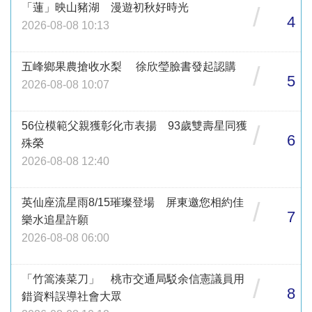
「蓮」映山豬湖 漫遊初秋好時光
/
4
2026-08-08 10:13
五峰鄉果農搶收水梨 徐欣瑩臉書發起認購
/
5
2026-08-08 10:07
56位模範父親獲彰化市表揚 93歲雙壽星同獲
/
6
殊榮
2026-08-08 12:40
英仙座流星雨8/15璀璨登場 屏東邀您相約佳
/
7
樂水追星許願
2026-08-08 06:00
「竹篙湊菜刀」 桃市交通局駁余信憲議員用
/
8
錯資料誤導社會大眾