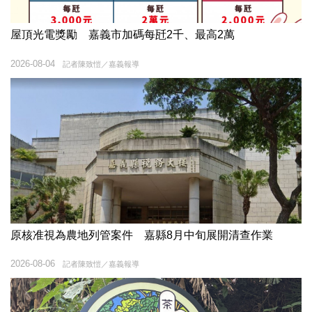
屋頂光電獎勵 嘉義市加碼每瓩2千、最高2萬
2026-08-04
記者陳致愷／嘉義報導
原核准視為農地列管案件 嘉縣8月中旬展開清查作業
2026-08-06
記者陳致愷／嘉義報導