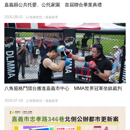
嘉義縣公共托嬰、公托家園 首屆聯合畢業典禮
2026-08-01
記者陳致愷／嘉義報導
八角籠格鬥擂台搬進嘉義市中心 MMA世界冠軍坐鎮裁判
2026-07-19
記者陳致愷／嘉義報導