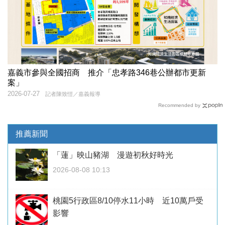
嘉義市參與全國招商 推介「忠孝路346巷公辦都市更新
案」
2026-07-27
記者陳致愷／嘉義報導
Recommended by
推薦新聞
「蓮」映山豬湖 漫遊初秋好時光
2026-08-08 10:13
桃園5行政區8/10停水11小時 近10萬戶受
影響