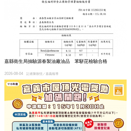
嘉縣衛生局抽驗源春製油廠油品 苯駢芘檢驗合格
2026-08-04
記者陳致愷／嘉義報導