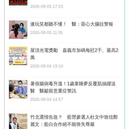
2026-08-05 17:23
連玩笑都聽不懂！ 醫：當心大腦拉警報
2026-08-05 11:35
屋頂光電獎勵 嘉義市加碼每瓩2千、最高2
萬
2026-08-04 19:10
暑假腸病毒升溫！1歲童睡夢反覆肌抽躍送
醫 醫籲留意重症警訊
2026-08-04 14:57
竹北選情告急？ 藍營參選人杜文中致信鄭
麗文：藍白合作絕不能喪失尊嚴