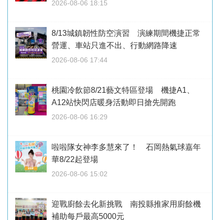
2026-08-06 18:15
8/13城鎮韌性防空演習 演練期間機捷正常
營運、車站只進不出、行動網路降速
2026-08-06 17:44
桃園冷飲節8/21藝文特區登場 機捷A1、
A12站快閃店暖身活動即日搶先開跑
2026-08-06 16:29
啦啦隊女神李多慧來了！ 石岡熱氣球嘉年
華8/22起登場
2026-08-06 15:02
迎戰廚餘去化新挑戰 南投縣推家用廚餘機
補助每戶最高5000元