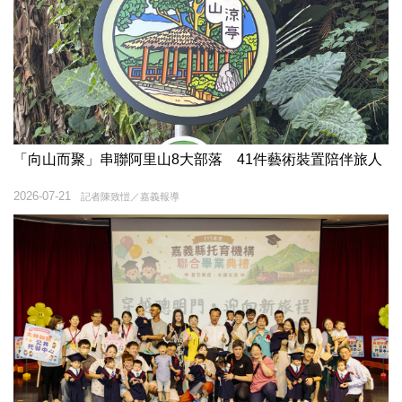
「向山而聚」串聯阿里山8大部落 41件藝術裝置陪伴旅人
2026-07-21
記者陳致愷／嘉義報導