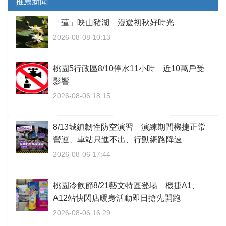
推薦新聞
「蓮」映山豬湖 漫遊初秋好時光
2026-08-08 10:13
桃園5行政區8/10停水11小時 近10萬戶受
影響
2026-08-06 18:15
8/13城鎮韌性防空演習 演練期間機捷正常
營運、車站只進不出、行動網路降速
2026-08-06 17:44
桃園冷飲節8/21藝文特區登場 機捷A1、
A12站快閃店暖身活動即日搶先開跑
2026-08-06 16:29