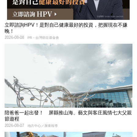
立即諮詢HPV！是對自己健康最好的投資，把握現在不嫌
晚！
2026-08-08
PR・台灣癌症基金會
陪爸爸一起出發！ 屏縣推山海、藝文與客庄風情七大父親
節遊程
2026-08-07
地方中心／屏東報導