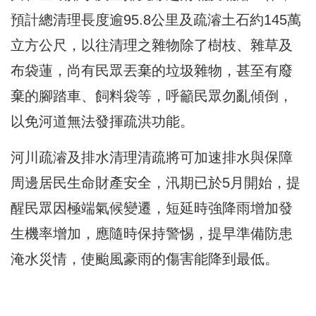
預計總清理長度逾95.8公里及疏濬土石約145萬
立方公尺，以往清理之雜物除了樹枝、雜草及
布袋蓮，尚有民眾丟棄的垃圾雜物，甚至有廢
棄的腳踏車、飼料袋等，呼籲民眾勿亂傾倒，
以免河道無法發揮疏洪功能。
河川疏濬及排水清理清疏將可加速排水與保障
周邊居民生命財產安全，汛期已於5月開始，提
醒民眾因極端氣候變遷，短延時強降雨增加發
生機率增加，應隨時保持警惕，提早準備防患
淹水災情，使颱風豪雨的傷害能降到最低。