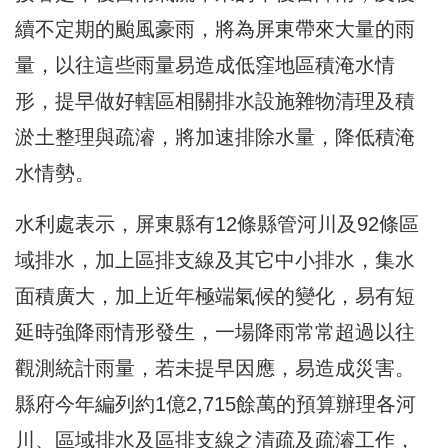
續不定期的颱風豪雨，將為屏東帶來大量的雨
量，以往這些雨量易造成低窪地區積淹水情
形，提早做好轄區相關排水設施雜物清理及積
淤土整理與疏濬，將加速排除水量，降低積淹
水情勢。
水利處表示，屏東縣有12條縣管河川及92條區
域排水，加上區排支線及其它中小排水，集水
面積廣大，加上近年極端氣候的變化，易有短
延時強降雨情形發生，一場降雨常常超過以往
觀測統計雨量，若未提早因應，易造成災害。
縣府今年編列約1億2,715餘萬的預算辦理各河
川、區域排水及區排支線之清疏及疏濬工作，