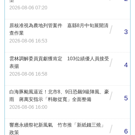
2026-08-06 07:20
原核准視為農地列管案件 嘉縣8月中旬展開清
/
3
查作業
2026-08-06 16:53
雲林調解委員貢獻獲肯定 103位績優人員接受
/
4
表揚
2026-08-06 16:58
白海豚颱風逼近！北市8、9日恐飆9級陣風、豪
/
5
雨 蔣萬安指示「料敵從寬」全面整備
2026-08-06 16:00
響應永續祭祀新風氣 竹市推「新紙錢三燒」
/
6
政策