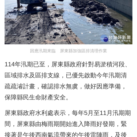
因應汛期來臨 屏東縣加強區排清理作業
114年汛期已至，屏東縣政府針對易淤積河段、
區域排水及區排支線，已優先啟動今年汛期清
疏疏濬計畫，確認排水無虞，做好因應準備，
保障縣民生命財產安全。
屏東縣政府水利處表示，每年5月至11月汛期期
間，屏東縣由梅雨期開始進入降雨好發期，緊
接著是午後西南氣流帶來的午後雷陣雨，及後