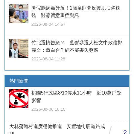
暑假腸病毒升溫！1歲童睡夢反覆肌抽躍送
醫 醫籲留意重症警訊
2026-08-04 14:57
竹北選情告急？ 藍營參選人杜文中致信鄭
麗文：藍白合作絕不能喪失尊嚴
2026-08-04 11:28
熱門新聞
桃園5行政區8/10停水11小時 近10萬戶受
影響
2026-08-06 18:15
大林蒲遷村進度穩健推進 安置地街廓道路成
/
2
型