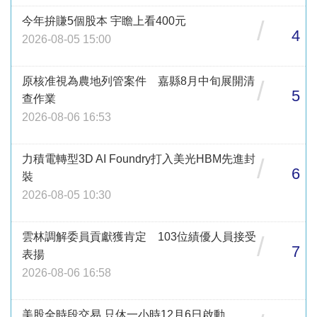
今年拚賺5個股本 宇瞻上看400元
/
4
2026-08-05 15:00
原核准視為農地列管案件 嘉縣8月中旬展開清
/
5
查作業
2026-08-06 16:53
力積電轉型3D AI Foundry打入美光HBM先進封
/
6
裝
2026-08-05 10:30
雲林調解委員貢獻獲肯定 103位績優人員接受
/
7
表揚
2026-08-06 16:58
美股全時段交易 只休一小時12月6日啟動