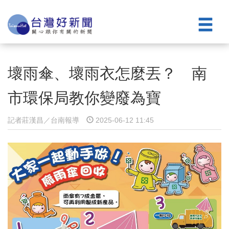
壞雨傘、壞雨衣怎麼丟？ 南
市環保局教你變廢為寶
記者莊漢昌／台南報導
2025-06-12 11:45