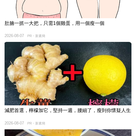
肚腩一抓一大把，只需1個雞蛋，用一個瘦一個
2026-08-07
PR・新素簡
減肥首選，檸檬加它，堅持一週，腰細了，瘦到你懷疑人生
2026-08-07
PR・新素簡