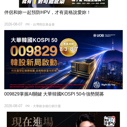
伴侶和妳一起預防HPV，才有資格說愛妳！
2026-08-07
PR・台灣癌症基金會
009829掌握AI關鍵 大華韓國KOSPI 50今強勢開募
2026-08-07
PR・大華銀全能行銷方案