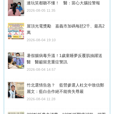
連玩笑都聽不懂！ 醫：當心大腦拉警報
2026-08-05 11:35
屋頂光電獎勵 嘉義市加碼每瓩2千、最高2
萬
2026-08-04 19:10
暑假腸病毒升溫！1歲童睡夢反覆肌抽躍送
醫 醫籲留意重症警訊
2026-08-04 14:57
竹北選情告急？ 藍營參選人杜文中致信鄭
麗文：藍白合作絕不能喪失尊嚴
2026-08-04 11:28