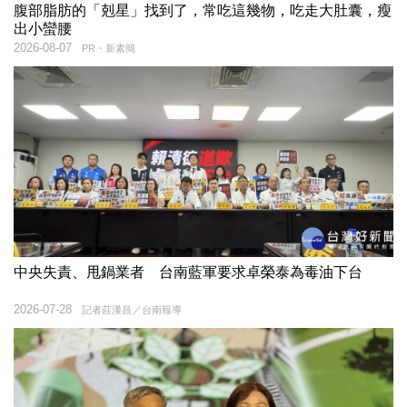
腹部脂肪的「剋星」找到了，常吃這幾物，吃走大肚囊，瘦
出小蠻腰
2026-08-07
PR・新素簡
中央失責、甩鍋業者 台南藍軍要求卓榮泰為毒油下台
2026-07-28
記者莊漢昌／台南報導