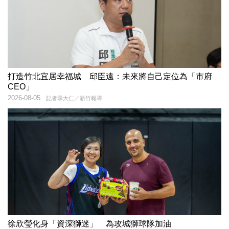
打造竹北宜居幸福城 邱臣遠：未來將自己定位為「市府
CEO」
2026-08-05
記者季大仁／新竹報導
徐欣瑩化身「資深獅迷」 為攻城獅球隊加油