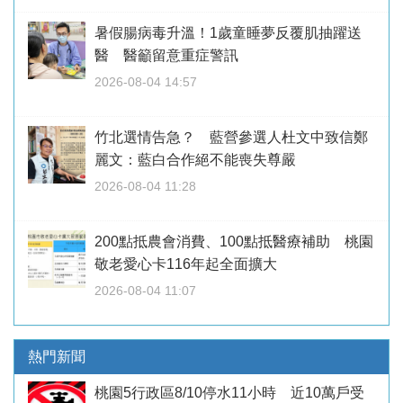
暑假腸病毒升溫！1歲童睡夢反覆肌抽躍送
醫 醫籲留意重症警訊
2026-08-04 14:57
竹北選情告急？ 藍營參選人杜文中致信鄭
麗文：藍白合作絕不能喪失尊嚴
2026-08-04 11:28
200點抵農會消費、100點抵醫療補助 桃園
敬老愛心卡116年起全面擴大
2026-08-04 11:07
熱門新聞
桃園5行政區8/10停水11小時 近10萬戶受