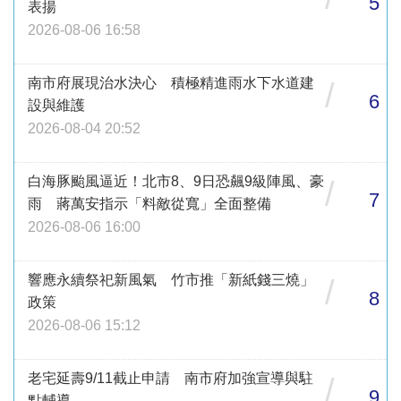
5
表揚
2026-08-06 16:58
南市府展現治水決心 積極精進雨水下水道建
/
6
設與維護
2026-08-04 20:52
白海豚颱風逼近！北市8、9日恐飆9級陣風、豪
/
7
雨 蔣萬安指示「料敵從寬」全面整備
2026-08-06 16:00
響應永續祭祀新風氣 竹市推「新紙錢三燒」
/
8
政策
2026-08-06 15:12
老宅延壽9/11截止申請 南市府加強宣導與駐
/
9
點輔導