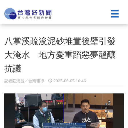
八掌溪疏浚泥砂堆置後壁引發
大淹水 地方憂重蹈惡夢醞釀
抗議
記者莊漢昌／台南報導
2025-06-05 16:46