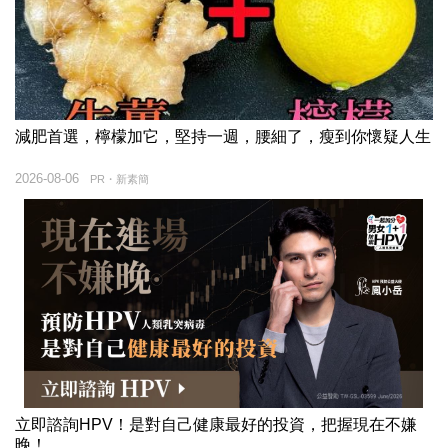
減肥首選，檸檬加它，堅持一週，腰細了，瘦到你懷疑人生
2026-08-06
PR・新素簡
立即諮詢HPV！是對自己健康最好的投資，把握現在不嫌
晚！