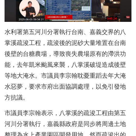
水利署第五河川分署執行台南、嘉義交界的八
掌溪疏浚工程，疏浚後的泥砂大量堆置在台南
後壁的台糖農場，導致喪失農場原有的滯洪功
能，去年凱米颱風來襲，八掌溪破堤造成後壁
等地大淹水。市議員李宗翰耽憂重蹈去年大淹
水惡夢，要求市府出面協調處理，以免引發地
方抗議。
市議員李宗翰表示，八掌溪的疏浚工程由第五
河川分署執行，嘉義縣政府是同步將周邊土地
整理為水上產業園區開發用地，然而疏浚出的