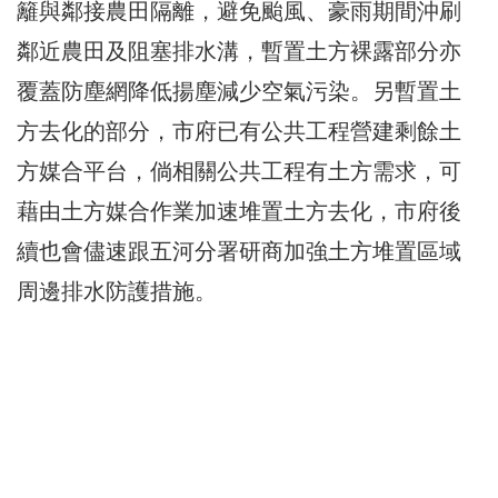
籬與鄰接農田隔離，避免颱風、豪雨期間沖刷
鄰近農田及阻塞排水溝，暫置土方裸露部分亦
覆蓋防塵網降低揚塵減少空氣污染。另暫置土
方去化的部分，市府已有公共工程營建剩餘土
方媒合平台，倘相關公共工程有土方需求，可
藉由土方媒合作業加速堆置土方去化，市府後
續也會儘速跟五河分署研商加強土方堆置區域
周邊排水防護措施。