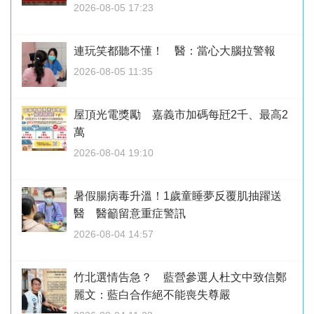
2026-08-05 17:23
連玩笑都聽不懂！ 醫：當心大腦拉警報
2026-08-05 11:35
屋頂光電獎勵 嘉義市加碼每瓩2千、最高2
萬
2026-08-04 19:10
暑假腸病毒升溫！1歲童睡夢反覆肌抽躍送
醫 醫籲留意重症警訊
2026-08-04 14:57
竹北選情告急？ 藍營參選人杜文中致信鄭
麗文：藍白合作絕不能喪失尊嚴