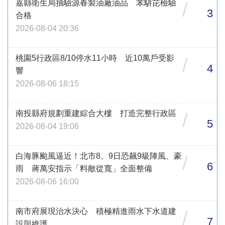
嘉縣衛生局抽驗源春製油廠油品 苯駢芘檢驗
/
3
合格
2026-08-04 20:36
桃園5行政區8/10停水11小時 近10萬戶受影
/
4
響
2026-08-06 18:15
南投縣府規劃重建綜合大樓 打造完整行政區
/
5
2026-08-04 19:06
白海豚颱風逼近！北市8、9日恐飆9級陣風、豪
/
6
雨 蔣萬安指示「料敵從寬」全面整備
2026-08-06 16:00
南市府展現治水決心 積極精進雨水下水道建
/
7
設與維護