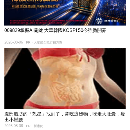
009829掌握AI關鍵 大華韓國KOSPI 50今強勢開募
2026-08-06
PR・大華銀全能行銷方案
腹部脂肪的「剋星」找到了，常吃這幾物，吃走大肚囊，瘦
出小蠻腰
2026-08-06
PR・新素簡