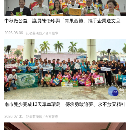
中秋做公益 議員陳怡珍與「青果西施」攜手企業送文旦
2026-08-06
記者莊漢昌／台南報導
南市兒少完成13天單車環島 傳承勇敢追夢、永不放棄精神
2026-07-31
記者莊漢昌／台南報導