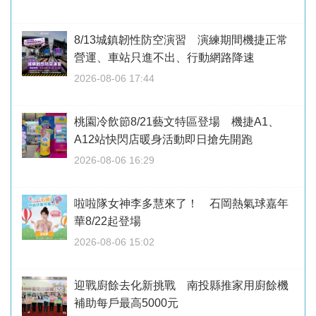
8/13城鎮韌性防空演習 演練期間機捷正常
營運、車站只進不出、行動網路降速
2026-08-06 17:44
桃園冷飲節8/21藝文特區登場 機捷A1、
A12站快閃店暖身活動即日搶先開跑
2026-08-06 16:29
啦啦隊女神李多慧來了！ 石岡熱氣球嘉年
華8/22起登場
2026-08-06 15:02
迎戰廚餘去化新挑戰 南投縣推家用廚餘機
補助每戶最高5000元