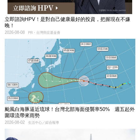
立即諮詢HPV！是對自己健康最好的投資，把握現在不嫌
晚！
2026-08-08
PR・台灣癌症基金會
颱風白海豚逼近琉球！台灣北部海面侵襲率50% 週五起外
圍環流帶來雨勢
2026-08-02
生活中心／綜合報導