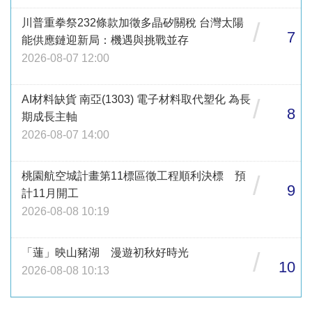
川普重拳祭232條款加徵多晶矽關稅 台灣太陽
/
7
能供應鏈迎新局：機遇與挑戰並存
2026-08-07 12:00
AI材料缺貨 南亞(1303) 電子材料取代塑化 為長
/
8
期成長主軸
2026-08-07 14:00
桃園航空城計畫第11標區徵工程順利決標 預
/
9
計11月開工
2026-08-08 10:19
「蓮」映山豬湖 漫遊初秋好時光
/
10
2026-08-08 10:13