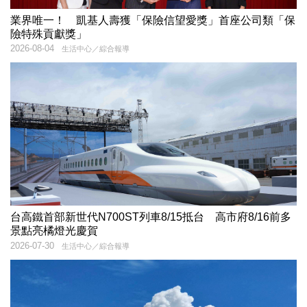
業界唯一！ 凱基人壽獲「保險信望愛獎」首座公司類「保
險特殊貢獻獎」
2026-08-04
生活中心／綜合報導
台高鐵首部新世代N700ST列車8/15抵台 高市府8/16前多
景點亮橘燈光慶賀
2026-07-30
生活中心／綜合報導