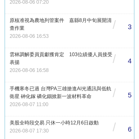
2026-08-06 07:20
原核准視為農地列管案件 嘉縣8月中旬展開清
/
3
查作業
2026-08-06 16:53
雲林調解委員貢獻獲肯定 103位績優人員接受
/
4
表揚
2026-08-06 16:58
手機寒冬已過 台灣PA三雄搶進AI光通訊與低軌
/
5
衛星 砷化鎵 磷化銦掀新一波材料革命
2026-08-07 11:00
美股全時段交易 只休一小時12月6日啟動
/
6
2026-08-07 17:30