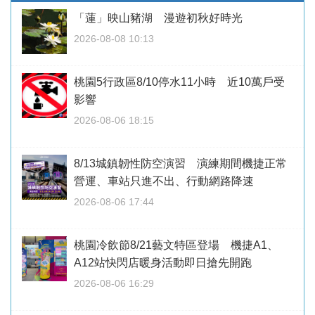
「蓮」映山豬湖 漫遊初秋好時光
2026-08-08 10:13
桃園5行政區8/10停水11小時 近10萬戶受
影響
2026-08-06 18:15
8/13城鎮韌性防空演習 演練期間機捷正常
營運、車站只進不出、行動網路降速
2026-08-06 17:44
桃園冷飲節8/21藝文特區登場 機捷A1、
A12站快閃店暖身活動即日搶先開跑
2026-08-06 16:29