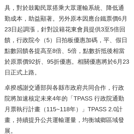
具，對於鼓勵民眾搭乘大眾運輸系統、降低通
勤成本，助益顯著。另外原本因應台鐵票價6月
23日起調漲，針對設籍花東會員提供3至5倍回
饋，行政院今（5）日拍板優惠加碼，平、假日
點數回饋各提高至8倍、5倍，點數折抵後相當
於原票價92折、95折優惠。相關優惠將於6月23
日正式上路。
卓揆感謝交通部與各縣市政府共同合作，行政
院將加速核定未來4年的「TPASS 行政院通勤
月票執行計畫（115~118年）」TPASS 2.0計
畫，持續提升公共運輸運量，均衡城鄉區域發
展。