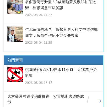
暑假腸病毒升溫！1歲童睡夢反覆肌抽躍送
醫 醫籲留意重症警訊
2026-08-04 14:57
竹北選情告急？ 藍營參選人杜文中致信鄭
麗文：藍白合作絕不能喪失尊嚴
2026-08-04 11:28
熱門新聞
桃園5行政區8/10停水11小時 近10萬戶受
影響
2026-08-06 18:15
大林蒲遷村進度穩健推進 安置地街廓道路成
/
2
型