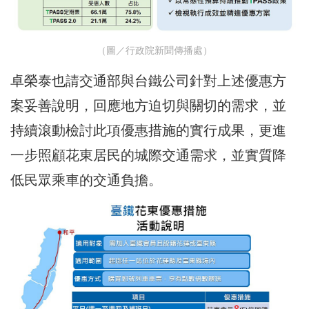
（圖／行政院新聞傳播處）
卓榮泰也請交通部與台鐵公司針對上述優惠方
案妥善說明，回應地方迫切與關切的需求，並
持續滾動檢討此項優惠措施的實行成果，更進
一步照顧花東居民的城際交通需求，並實質降
低民眾乘車的交通負擔。