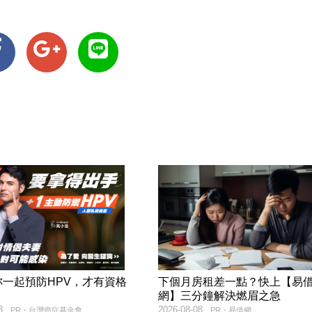
妳一起預防HPV，才有資格
下個月房租差一點？快上【易
！
網】三分鐘解決燃眉之急
8
2026-08-08
PR・台灣癌症基金會
PR・易借網