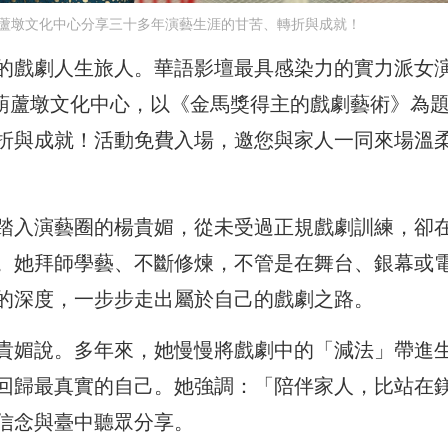
蘆墩文化中心分享三十多年演藝生涯的甘苦、轉折與成就！
的戲劇人生旅人。華語影壇最具感染力的實力派女
中葫蘆墩文化中心，以《金馬獎得主的戲劇藝術》為
折與成就！活動免費入場，邀您與家人一同來場溫
踏入演藝圈的楊貴媚，從未受過正規戲劇訓練，卻
。她拜師學藝、不斷修煉，不管是在舞台、銀幕或
的深度，一步步走出屬於自己的戲劇之路。
貴媚說。多年來，她慢慢將戲劇中的「減法」帶進
回歸最真實的自己。她強調：「陪伴家人，比站在
信念與臺中聽眾分享。