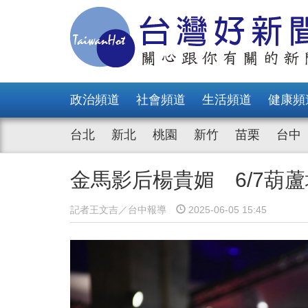
政治頻道
社會頻道
生活頻道
健康頻
台北
新北
桃園
新竹
苗栗
台中
金馬影后楊貴媚 6/7葫
記者王文吉／台中報導
2025-06-05 15:45