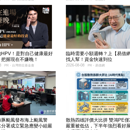
詢HPV！是對自己健康最好
臨時需要小額週轉？上【易借
，把握現在不嫌晚！
找人幫！資金快速到位
8
2026-08-08
PR・台灣癌症基金會
PR・易借網
海豚颱風發布海上颱風警
散熱四雄評價大比拼 雙鴻PE僅
水分署成立緊急應變小組嚴
嚴重被低估，下半年強烈看好