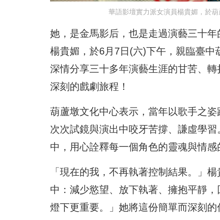
華語影壇實力派女演員楊貴媚，於葫
她，是金馬影后，也是走過演藝三十年
楊貴媚，於6月7日(六)下午，親臨臺
深情分享三十多年演藝生涯的甘苦、轉
深刻的戲劇旅程！
葫蘆墩文化中心表示，當年以歌手之姿
次次試鏡與演出中咬牙苦撐、謙虛學習
中，用心詮釋每一個角色的靈魂與情感
「現在的我，不再執著控制結果。」楊
中：減少慾望、放下執著、擁抱平靜，
燈下更重要。」她將這份簡單而深刻的