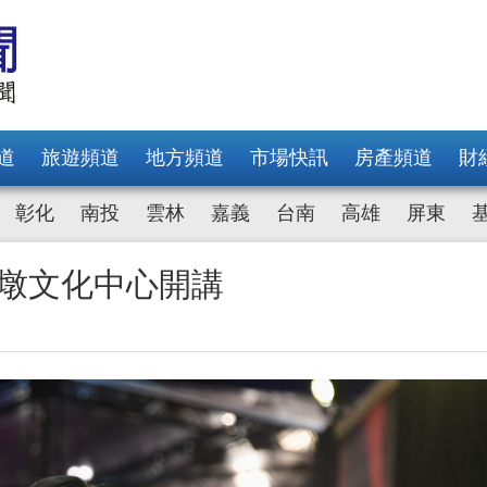
道
旅遊頻道
地方頻道
市場快訊
房產頻道
財
彰化
南投
雲林
嘉義
台南
高雄
屏東
蘆墩文化中心開講