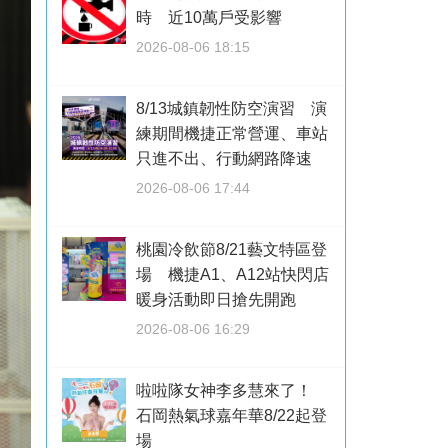
時 近10萬戶受影響
2026-08-06 18:15
8/13城鎮韌性防空演習 演
練期間機捷正常營運、車站
只進不出、行動網路降速
2026-08-06 17:44
桃園冷飲節8/21藝文特區登
場 機捷A1、A12站快閃店
暖身活動即日搶先開跑
2026-08-06 16:29
啦啦隊女神李多慧來了！
石岡熱氣球嘉年華8/22起登
場