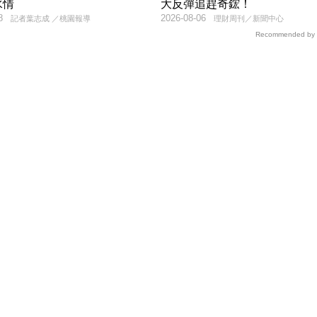
水情
大反彈追趕奇鋐！
8
2026-08-06
記者葉志成 ／桃園報導
理財周刊／新聞中心
Recommended by