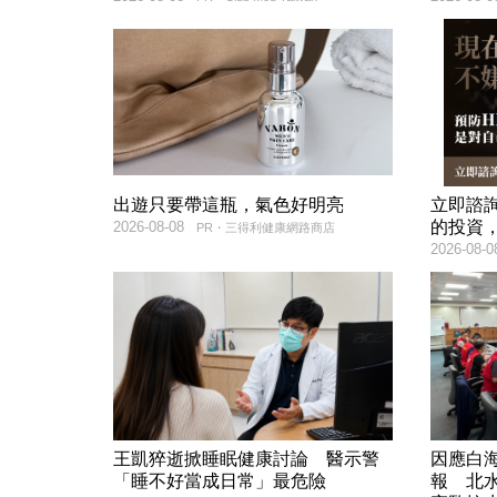
出遊只要帶這瓶，氣色好明亮
立即諮
的投資
2026-08-08
PR・三得利健康網路商店
2026-08-0
王凱猝逝掀睡眠健康討論 醫示警
因應白
「睡不好當成日常」最危險
報 北