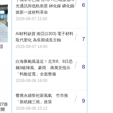
/
6
光通訊與低軌衛星 砷化鎵 磷化銦
掀新一波材料革命
2026-08-07 11:00
AI材料缺貨 南亞(1303) 電子材料
/
7
取代塑化 為長期成長主軸
2026-08-07 14:00
網】
白海豚颱風逼近！北市8、9日恐
/
8
飆9級陣風、豪雨 蔣萬安指示
「料敵從寬」全面整備
2026-08-06 16:00
響應永續祭祀新風氣 竹市推
/
9
「新紙錢三燒」政策
27倍
2026-08-06 15:12
展開