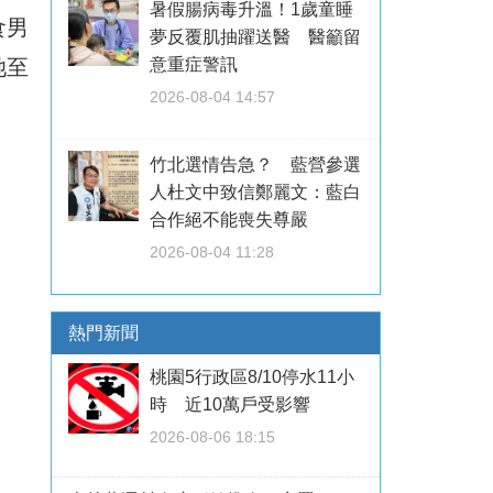
暑假腸病毒升溫！1歲童睡
食男
夢反覆肌抽躍送醫 醫籲留
她至
意重症警訊
2026-08-04 14:57
竹北選情告急？ 藍營參選
人杜文中致信鄭麗文：藍白
合作絕不能喪失尊嚴
2026-08-04 11:28
熱門新聞
桃園5行政區8/10停水11小
時 近10萬戶受影響
2026-08-06 18:15