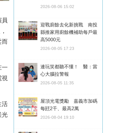
2026-08-06 15:02
演員
迎戰廚餘去化新挑戰 南投
題，
縣推家用廚餘機補助每戶最
高5000元
柔而
2026-08-05 17:23
在一
連玩笑都聽不懂！ 醫：當
心大腦拉警報
電視
2026-08-05 11:35
屋頂光電獎勵 嘉義市加碼
生活
每瓩2千、最高2萬
鎂光
2026-08-04 19:10