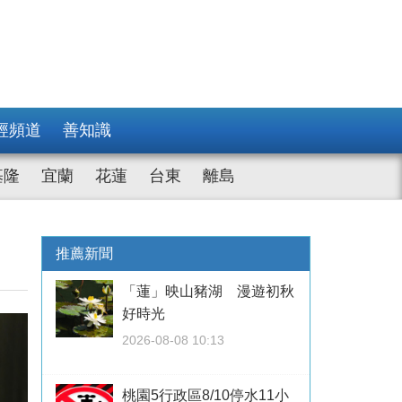
經頻道
善知識
基隆
宜蘭
花蓮
台東
離島
推薦新聞
「蓮」映山豬湖 漫遊初秋
好時光
2026-08-08 10:13
桃園5行政區8/10停水11小