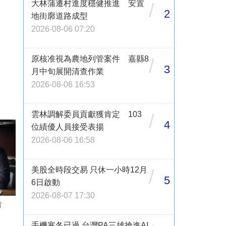
大林蒲遷村進度穩健推進 安置
/
2
地街廓道路成型
2026-08-06 07:20
原核准視為農地列管案件 嘉縣8
/
3
月中旬展開清查作業
2026-08-06 16:53
雲林調解委員貢獻獲肯定 103
/
4
位績優人員接受表揚
2026-08-06 16:58
美股全時段交易 只休一小時12月
/
5
6日啟動
2026-08-07 17:30
借
手機寒冬已過 台灣PA三雄搶進AI