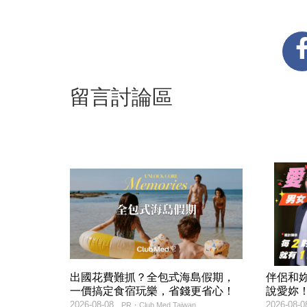
留言討論區
出國花費難抓？全包式海島假期，
伴侶和
一價搞定食宿玩樂，省錢更省心！
說愛妳
2026-08-08
2026-08-0
PR・Club Med Taiwan