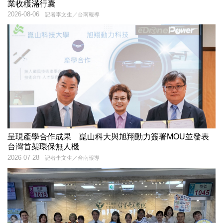
業收穫滿行囊
2026-08-06
記者李文生／台南報導
呈現產學合作成果 崑山科大與旭翔動力簽署MOU並發表
台灣首架環保無人機
2026-07-28
記者李文生／台南報導