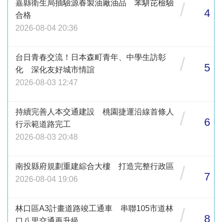
嘉縣衛生局抽驗源春製油廠油品 苯駢芘檢驗
/
4
合格
2026-08-04 20:36
台日青春交流！日本森町青年、中學生訪彰
/
5
化 深化友好城市情誼
2026-08-03 12:47
持續完善人本交通建設 桃園捷運沿線首條人
/
6
行示範道路完工
2026-08-03 20:48
南投縣府規劃重建綜合大樓 打造完整行政區
/
7
2026-08-04 19:06
林口區A3計畫道路竣工通車 串聯105市道林
/
8
口八里交通再升級