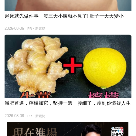
起床就先做件事，沒三天小腹就不見了! 肚子一天天變小！
2026-08-06
PR・新素簡
減肥首選，檸檬加它，堅持一週，腰細了，瘦到你懷疑人生
2026-08-06
PR・新素簡