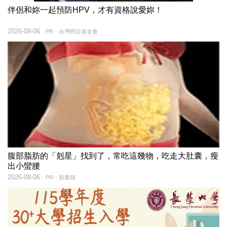
伴侶和妳一起預防HPV，才有資格說愛妳！
2026-08-06
PR・台灣癌症基金會
腹部脂肪的「剋星」找到了，常吃這幾物，吃走大肚囊，瘦
出小蠻腰
2026-08-06
PR・新素簡