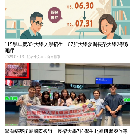
115學年度30⁺大學入學招生 67所大學參與長榮大學2學系
開課
2026-07-13
記者李文生／台南報導
學海築夢拓展國際視野 長榮大學7位學生赴韓研習餐旅專