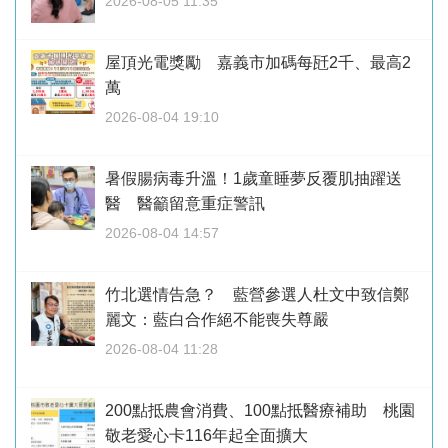
2026-08-05 11:35
屋頂光電獎勵 嘉義市加碼每瓩2千、最高2
萬
2026-08-04 19:10
暑假腸病毒升溫！1歲童睡夢反覆肌抽躍送
醫 醫籲留意重症警訊
2026-08-04 14:57
竹北選情告急？ 藍營參選人杜文中致信鄭
麗文：藍白合作絕不能喪失尊嚴
2026-08-04 11:28
200點抵農會消費、100點抵醫療補助 桃園
敬老愛心卡116年起全面擴大