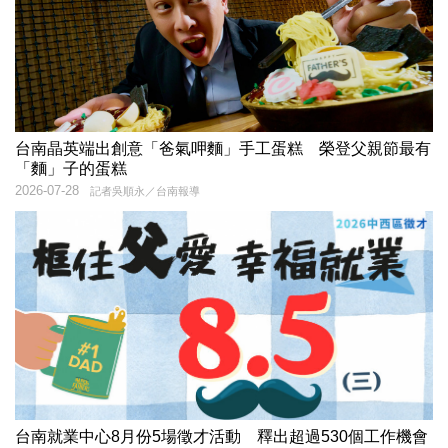
台南晶英端出創意「爸氣呷麵」手工蛋糕 榮登父親節最有
「麵」子的蛋糕
2026-07-28
記者吳順永／台南報導
台南就業中心8月份5場徵才活動 釋出超過530個工作機會