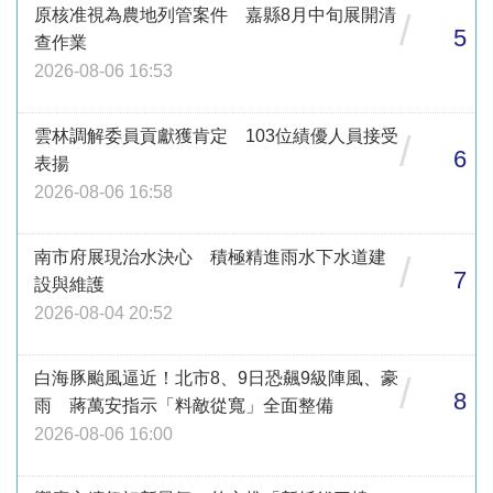
原核准視為農地列管案件 嘉縣8月中旬展開清
/
5
查作業
2026-08-06 16:53
雲林調解委員貢獻獲肯定 103位績優人員接受
/
6
表揚
2026-08-06 16:58
南市府展現治水決心 積極精進雨水下水道建
/
7
設與維護
2026-08-04 20:52
白海豚颱風逼近！北市8、9日恐飆9級陣風、豪
/
8
雨 蔣萬安指示「料敵從寬」全面整備
2026-08-06 16:00