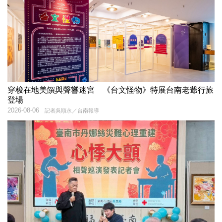
穿梭在地美饌與聲響迷宮 《台文怪物》特展台南老爺行旅
登場
2026-08-06
記者吳順永／台南報導