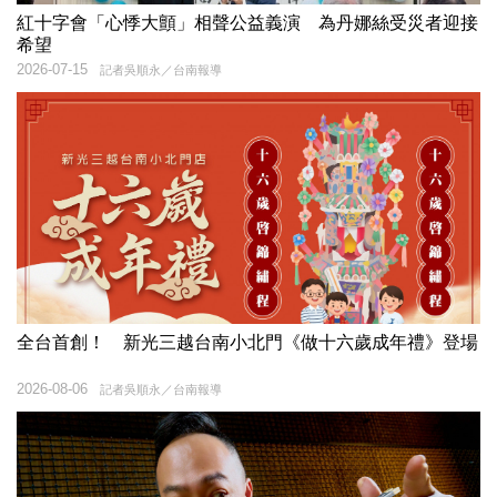
紅十字會「心悸大顫」相聲公益義演 為丹娜絲受災者迎接
希望
2026-07-15
記者吳順永／台南報導
全台首創！ 新光三越台南小北門《做十六歲成年禮》登場
2026-08-06
記者吳順永／台南報導