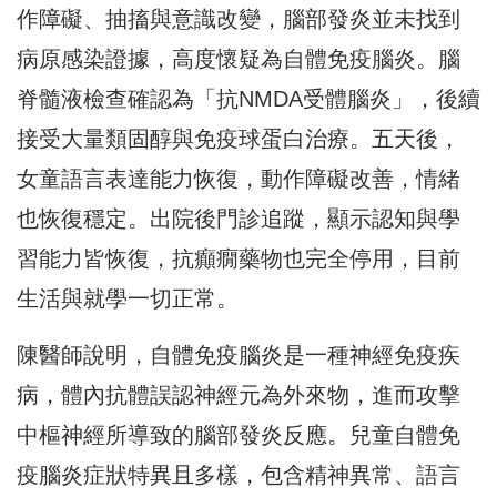
作障礙、抽搐與意識改變，腦部發炎並未找到
病原感染證據，高度懷疑為自體免疫腦炎。腦
脊髓液檢查確認為「抗NMDA受體腦炎」，後續
接受大量類固醇與免疫球蛋白治療。五天後，
女童語言表達能力恢復，動作障礙改善，情緒
也恢復穩定。出院後門診追蹤，顯示認知與學
習能力皆恢復，抗癲癇藥物也完全停用，目前
生活與就學一切正常。
陳醫師說明，自體免疫腦炎是一種神經免疫疾
病，體內抗體誤認神經元為外來物，進而攻擊
中樞神經所導致的腦部發炎反應。兒童自體免
疫腦炎症狀特異且多樣，包含精神異常、語言