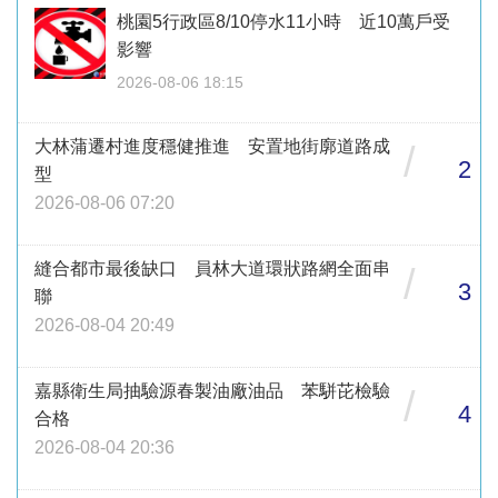
桃園5行政區8/10停水11小時 近10萬戶受
影響
2026-08-06 18:15
大林蒲遷村進度穩健推進 安置地街廓道路成
/
2
型
2026-08-06 07:20
縫合都市最後缺口 員林大道環狀路網全面串
/
3
聯
2026-08-04 20:49
嘉縣衛生局抽驗源春製油廠油品 苯駢芘檢驗
/
4
合格
2026-08-04 20:36