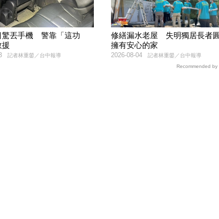
日驚丟手機 警靠「這功
修繕漏水老屋 失明獨居長者
救援
擁有安心的家
3
2026-08-04
記者林重鎣／台中報導
記者林重鎣／台中報導
Recommended by