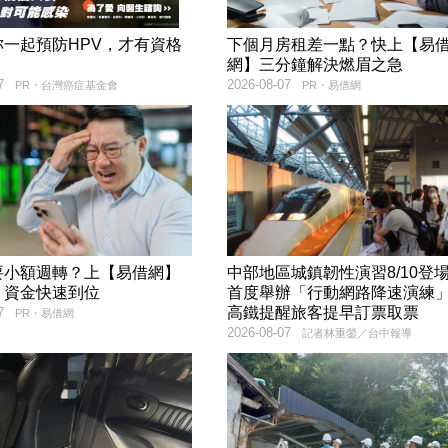
妳一起預防HPV，才有資格
下個月房租差一點？快上【易
！
網】三分鐘解決燃眉之急
7
2026-08-07
PR・台灣癌症基金會
PR・易借網
要小額週轉？上【易借網】
中部地區城鎮韌性演習8/10
！資金快速到位
首度舉辦「行動網路降速演
高鐵提醒旅客提早訂票取票
7
PR・易借網
2026-08-07
記者林重鎣／台中報導