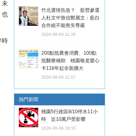
，
未
竹北選情告急？ 藍營參選
，也
人杜文中致信鄭麗文：藍白
合作絕不能喪失尊嚴
2026-08-04 11:28
伴時
200點抵農會消費、100點
抵醫療補助 桃園敬老愛心
卡116年起全面擴大
2026-08-04 11:07
熱門新聞
桃園5行政區8/10停水11小
時 近10萬戶受影響
2026-08-06 18:15