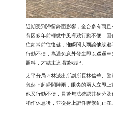
近期受到滯留鋒面影響，全台多有雨且
翁因多年前輕微中風導致行動不便，
因
往如常前往復健，惟瞬間大雨讓他躲避
行動不便，
為避免意外發生即以巡邏車
照料，才結束這場驚魂記。
太平分局坪林派出所副所長林信華、警
忽然下起瞬間陣雨，
眼尖的兩人立即上
他又行動不便，員警無法確認其身分及
稍作休息後，
並從身上證件聯繫到正在