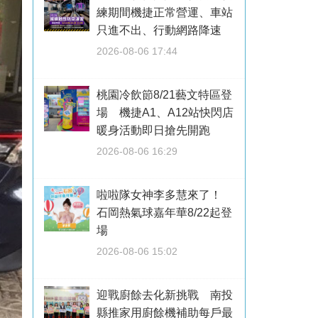
練期間機捷正常營運、車站
只進不出、行動網路降速
2026-08-06 17:44
桃園冷飲節8/21藝文特區登
場 機捷A1、A12站快閃店
暖身活動即日搶先開跑
2026-08-06 16:29
啦啦隊女神李多慧來了！
石岡熱氣球嘉年華8/22起登
場
2026-08-06 15:02
迎戰廚餘去化新挑戰 南投
縣推家用廚餘機補助每戶最