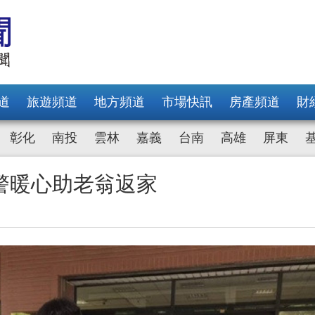
道
旅遊頻道
地方頻道
市場快訊
房產頻道
財
彰化
南投
雲林
嘉義
台南
高雄
屏東
警暖心助老翁返家