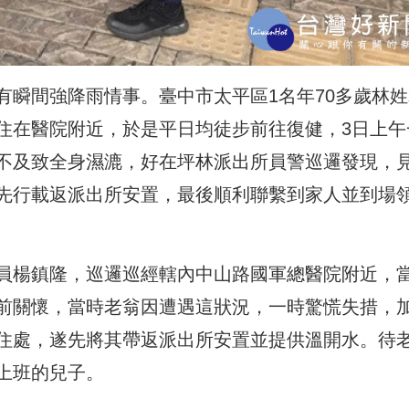
有瞬間強降雨情事。臺中市太
平區1名年70多歲林
住在醫院附近，於是平日均徒步前往復健，
3日上午
不及致全身濕漉，
好在坪林派出所員警巡邏發現，
先行載返派出所安置，
最後順利聯繫到家人並到場
員楊鎮隆，
巡邏巡經轄內中山路國軍總醫院附近，
前關懷，當時老翁因遭遇這狀況，一時驚慌失措，
住處，
遂先將其帶返派出所安置並提供溫開水。待
上班的兒子。