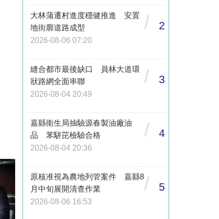
大林蒲遷村進度穩健推進 安置
/
2
地街廓道路成型
2026-08-06 07:20
縫合都市最後缺口 員林大道環
/
3
狀路網全面串聯
2026-08-04 20:49
嘉縣衛生局抽驗源春製油廠油
/
4
品 苯駢芘檢驗合格
2026-08-04 20:36
原核准視為農地列管案件 嘉縣8
/
5
月中旬展開清查作業
2026-08-06 16:53