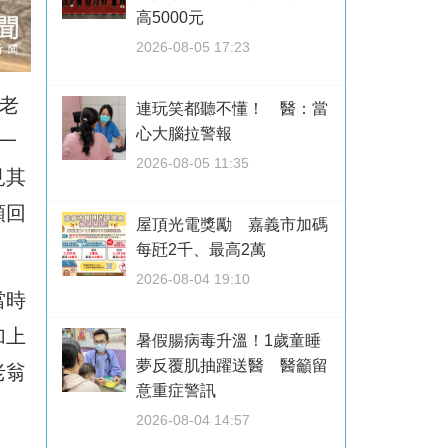
高5000元
2026-08-05 17:23
姓老
連玩笑都聽不懂！ 醫：當
心大腦拉警報
一
2026-08-05 11:35
見其
領回
屋頂光電獎勵 嘉義市加碼
每瓩2千、最高2萬
2026-08-04 19:10
當時
加上
暑假腸病毒升溫！1歲童睡
夢反覆肌抽躍送醫 醫籲留
老翁
意重症警訊
2026-08-04 14:57