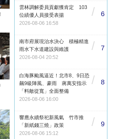
雲林調解委員貢獻獲肯定 103
/
6
借
位績優人員接受表揚
2026-08-06 16:58
南市府展現治水決心 積極精進
/
7
雨水下水道建設與維護
2026-08-04 20:52
白海豚颱風逼近！北市8、9日恐
/
8
飆9級陣風、豪雨 蔣萬安指示
登場
練」
「料敵從寬」全面整備
2026-08-06 16:00
響應永續祭祀新風氣 竹市推
/
9
「新紙錢三燒」政策
2026-08-06 15:12