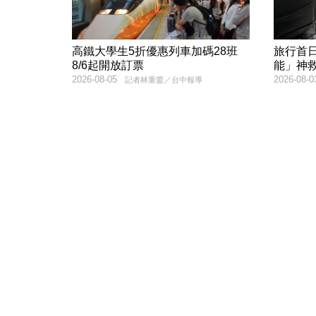
高鐵大學生5折優惠列車加碼28班
旅行首
8/6起開放訂票
能」神
2026-08-05
2026-08-0
記者林重鎣／台中報導