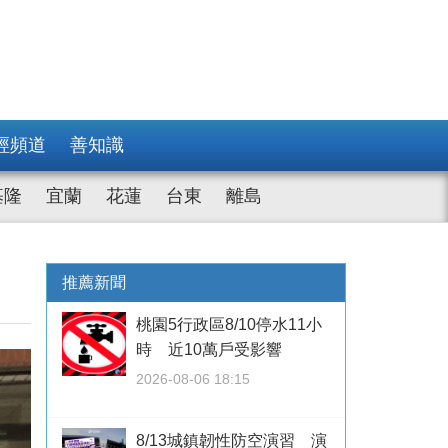
經頻道
善知識
基隆
宜蘭
花蓮
台東
離島
推薦新聞
桃園5行政區8/10停水11小
時 近10萬戶受影響
2026-08-06 18:15
8/13城鎮韌性防空演習 演