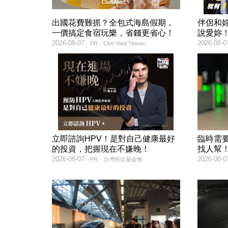
出國花費難抓？全包式海島假期，
伴侶和
一價搞定食宿玩樂，省錢更省心！
說愛妳
2026-08-07
2026-08-0
PR・Club Med Taiwan
立即諮詢HPV！是對自己健康最好
臨時需
的投資，把握現在不嫌晚！
找人幫
2026-08-07
2026-08-0
PR・台灣癌症基金會