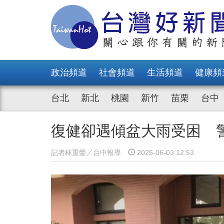
政治頻道
社會頻道
生活頻道
健康頻
台北
新北
桃園
新竹
苗栗
台中
復健卻遇傾盆大雨受困 
記者林重鎣／台中報導
2025-06-03 12:53