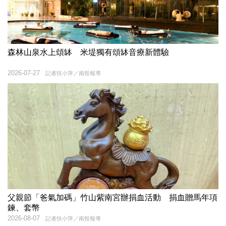
森林山泉水上頌缽 米堤獨有頌缽音療新體驗
2026-07-27
記者扶小萍／南投報導
父親節「爸氣加碼」竹山紫南宮辦捐血活動 捐血贈馬年項
鍊、套幣
2026-08-07
記者扶小萍／南投報導