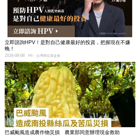
立即諮詢HPV！是對自己健康最好的投資，把握現在不嫌
晚！
2026-08-08
PR・台灣癌症基金會
巴威颱風造成農作物災損 農業部同意辦理現金救助