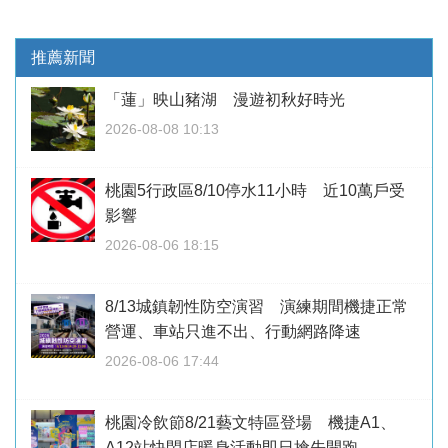
推薦新聞
「蓮」映山豬湖 漫遊初秋好時光
2026-08-08 10:13
桃園5行政區8/10停水11小時 近10萬戶受
影響
2026-08-06 18:15
8/13城鎮韌性防空演習 演練期間機捷正常
營運、車站只進不出、行動網路降速
2026-08-06 17:44
桃園冷飲節8/21藝文特區登場 機捷A1、
A12站快閃店暖身活動即日搶先開跑