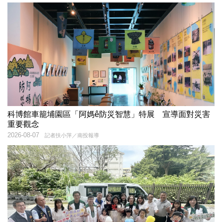
科博館車籠埔園區「阿媽ê防災智慧」特展 宣導面對災害
重要觀念
2026-08-07
記者扶小萍／南投報導