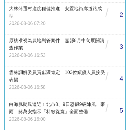
大林蒲遷村進度穩健推進 安置地街廓道路成
/
2
型
2026-08-06 07:20
原核准視為農地列管案件 嘉縣8月中旬展開清
/
3
查作業
2026-08-06 16:53
雲林調解委員貢獻獲肯定 103位績優人員接受
/
4
表揚
2026-08-06 16:58
白海豚颱風逼近！北市8、9日恐飆9級陣風、豪
/
5
雨 蔣萬安指示「料敵從寬」全面整備
2026-08-06 16:00