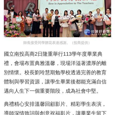
師長接受同學贈花表達感謝。（投商提供）
國立南投高商2日隆重舉行113學年度畢業典
禮，會場布置典雅溫馨，現場洋溢著濃厚的離
別情懷。校長劉玲慧期勉學校透過完善的教育
體制與學習資源，讓學生畢業後都能充滿自信
邁向人生下一個重要階段，成為社會中堅。
典禮精心安排溫馨回顧影片、精彩學生表演，
導師深情致詞與創意祝福影片，讓畢業生留下