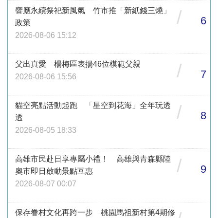
響應永續祭祀新風氣 竹市推「新紙錢三燒」
/
6
政策
2026-08-06 15:12
父出真愛 楊梅區表揚46位模範父親
/
7
2026-08-06 15:56
貓空亮點活動起跑 「星空到花海」全年玩透
/
8
透
2026-08-05 18:33
高雄市民赴日享專屬小禮！ 高雄與青森縣陸
/
9
奧市即日啟動景點互惠
2026-08-07 00:07
保存眷村文化再跨一步 桃園馬祖新村第4期修