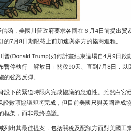
擬信函，美國川普政府要求各國在６月4日前提出貿
訂的7月8日期限截止前加速與多方的協商進程。
Donald Trump)如何計畫結束這場自4月9日啟
暫停執行「解放日」關稅90天、直到7月8日，以
施的強烈反彈。
身設下的緊迫時限內完成協議的急迫性。雖然白宮
等官員一再保證數項協議即將完成，但目前美國只與英國達成
的框架，而非最終協議。
域列出其最佳提案，包括關稅及配額方面對美國工