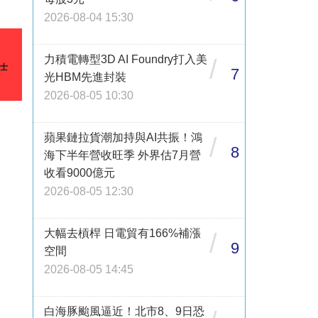
2026-08-04 15:30
力積電轉型3D AI Foundry打入美
/
7
光HBM先進封裝
2026-08-05 10:30
蘋果鏈拉貨潮加持與AI共振！鴻
/
8
海下半年營收旺季 外界估7月營
收看9000億元
2026-08-05 12:30
大幅去槓桿 日電貿有166%補漲
/
9
空間
2026-08-05 14:45
白海豚颱風逼近！北市8、9日恐