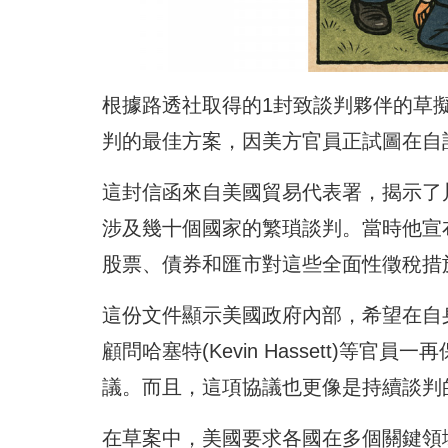
根據路透社取得的1封致談判夥伴的草
判的最佳方案，因美方官員正試圖在自
這封信函來自美國貿易代表署，揭示了川普(
涉及幾十個國家的繁瑣談判。當時他宣布
股票、債券和匯市對這些全面性徵稅措
這份文件顯示美國政府內部，希望在自
顧問哈塞特(Kevin Hassett)
議。而且，這項協議也更像是持續談判
在草案中，美國要求各國在多個關鍵領