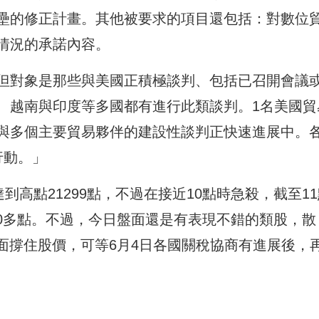
壘的修正計畫。其他被要求的項目還包括：對數位
情況的承諾內容。
但對象是那些與美國正積極談判、包括已召開會議
、越南與印度等多國都有進行此類談判。1名美國貿
與多個主要貿易夥伴的建設性談判正快速進展中。
行動。」
到高點21299點，不過在接近10點時急殺，截至1
100多點。不過，今日盤面還是有表現不錯的類股，散
面撐住股價，可等6月4日各國關稅協商有進展後，