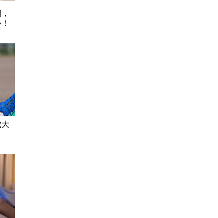
期，
心！
成大