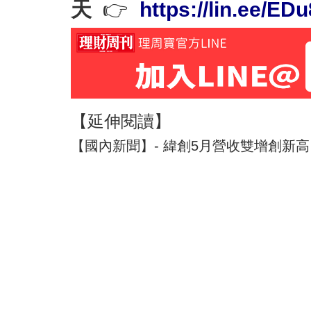
天
👉
https://lin.ee/ED
【延伸閱讀】
【國內新聞】- 緯創5月營收雙增創新