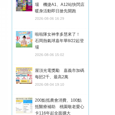
場 機捷A1、A12站快閃店
暖身活動即日搶先開跑
2026-08-06 16:29
啦啦隊女神李多慧來了！
石岡熱氣球嘉年華8/22起登
場
2026-08-06 15:02
屋頂光電獎勵 嘉義市加碼
每瓩2千、最高2萬
2026-08-04 19:10
200點抵農會消費、100點
抵醫療補助 桃園敬老愛心
卡116年起全面擴大