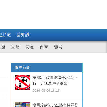
經頻道
善知識
基隆
宜蘭
花蓮
台東
離島
推薦新聞
桃園5行政區8/10停水11小
時 近10萬戶受影響
2026-08-06 18:15
桃園冷飲節8/21藝文特區登