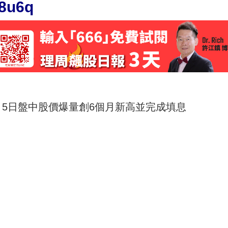
u8u6q
高 5日盤中股價爆量創6個月新高並完成填息