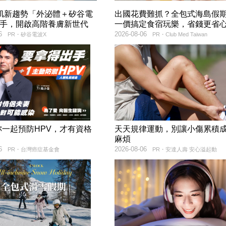
美肌新趨勢「外泌體＋矽谷電
出國花費難抓？全包式海島假
聯手，開啟高階養膚新世代
一價搞定食宿玩樂，省錢更省
6
2026-08-06
PR・矽谷電波X
PR・Club Med Taiwan
妳一起預防HPV，才有資格
天天規律運動，別讓小傷累積
！
麻煩
6
2026-08-06
PR・台灣癌症基金會
PR・安達人壽 安心溢起動