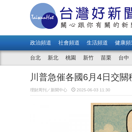
政治頻道
社會頻道
生活頻道
健康頻
台北
新北
桃園
新竹
苗栗
台中
川普急催各國6月4日交關
理財周刊／新聞中心
2025-06-03 11:30