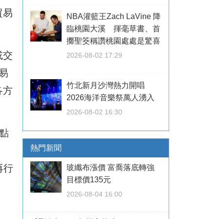
貿易
NBA灌籃王Zach LaVine 降
臨桃園大溪 揮毫草書、首
擲聖筊稱讚桃園處處是驚喜
或交
2026-08-02 17:29
易
竹北新月沙灣熱力開唱
各方
2026海洋音樂祭萬人湧入
2026-08-02 16:30
1點
熱門新聞
再行
玻纖布漲價 富喬落底轉強
目標價135元
2026-08-04 16:00