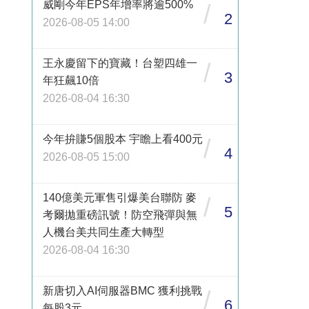
威剛今年EPS年增率將逾500%
/
2
2026-08-05 14:00
王永慶留下的寶藏！台塑四雄一
/
3
年狂飆10倍
2026-08-04 16:30
今年拚賺5個股本 宇瞻上看400元
/
4
2026-08-05 15:00
140億美元軍售引爆美台聯防 麥
/
5
考爾拋重磅訊號！防空飛彈與無
人機台美共同生產大轉型
2026-08-04 16:30
新唐切入AI伺服器BMC 獲利挑戰
/
6
每股3元