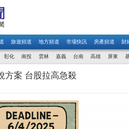
道
旅遊頻道
地方頻道
市場快訊
房產頻道
財
彰化
南投
雲林
嘉義
台南
高雄
屏東
稅方案 台股拉高急殺