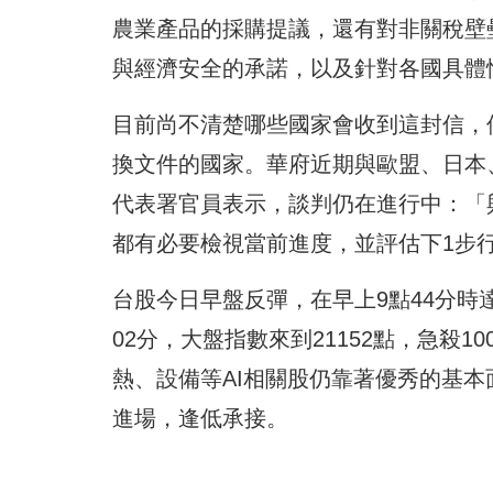
農業產品的採購提議，還有對非關稅壁
與經濟安全的承諾，以及針對各國具體
目前尚不清楚哪些國家會收到這封信，
換文件的國家。華府近期與歐盟、日本
代表署官員表示，談判仍在進行中：「
都有必要檢視當前進度，並評估下1步
台股今日早盤反彈，在早上9點44分時達
02分，大盤指數來到21152點，急殺
熱、設備等AI相關股仍靠著優秀的基本
進場，逢低承接。