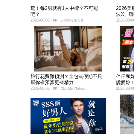
驚！每2男就有1人中標？不可能
2026
吧？
波X」
2026-08-06
2026-08-0
PR・台灣癌症基金會
旅行花費難預測？全包式假期不只
伴侶和
幫你省預算更省精力！
說愛妳
2026-08-06
2026-08-0
PR・Club Med Taiwan