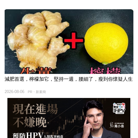
減肥首選，檸檬加它，堅持一週，腰細了，瘦到你懷疑人生
2026-08-06
PR・新素簡