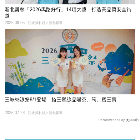
新北勇奪「2026馬路好行」14項大獎 打造高品質安全街
道
2026-08-05
記者黃村杉／新北報導
三峽納涼祭8/1登場 搭三鶯線品嚐茶、筍、蜜三寶
2026-07-28
記者黃村杉／新北報導
Recommended by