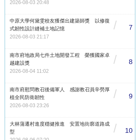
2026-08-03 20:48
中原大學何黛雯校友獲傑出建築師獎 以修復
/
7
式韌性設計縫補土地記憶
2026-08-03 21:17
南市府地政局七件土地開發工程 榮獲國家卓
/
8
越建設獎
2026-08-04 11:02
南市府慰問教召後備軍人 感謝教召員辛勞厚
/
9
植全民防衛韌性
2026-08-03 23:26
大林蒲遷村進度穩健推進 安置地街廓道路成
/
10
型
2026-08-06 07:20