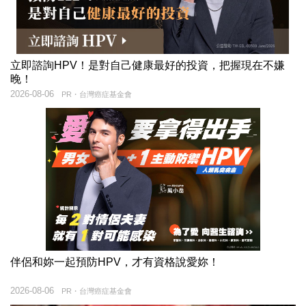
立即諮詢HPV！是對自己健康最好的投資，把握現在不嫌
晚！
2026-08-06
PR・台灣癌症基金會
伴侶和妳一起預防HPV，才有資格說愛妳！
2026-08-06
PR・台灣癌症基金會