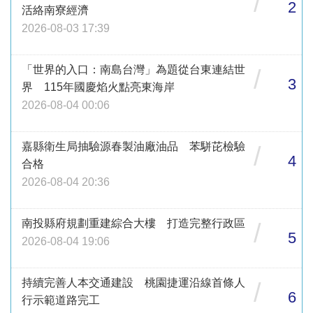
/
2
活絡南寮經濟
2026-08-03 17:39
「世界的入口：南島台灣」為題從台東連結世
/
3
界 115年國慶焰火點亮東海岸
2026-08-04 00:06
嘉縣衛生局抽驗源春製油廠油品 苯駢芘檢驗
/
4
合格
2026-08-04 20:36
南投縣府規劃重建綜合大樓 打造完整行政區
/
5
2026-08-04 19:06
持續完善人本交通建設 桃園捷運沿線首條人
/
6
行示範道路完工