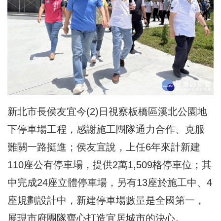
新北市長侯友宜今(2)日
視察板橋區溪北公園地
下停車場工程
，感謝施工團隊通力合作、克服
難關一路挺進；侯友宜說，上任6年來計新建
110座公有停車場，提供2萬1,509格停車位；其
中完成24座立體停車場，另有13座於施工中、4
座規劃設計中，新建停車場數量是全國第一，
展現市府團隊齊心打造宜居城市的決心。