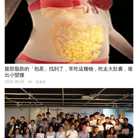
腹部脂肪的「剋星」找到了，常吃這幾物，吃走大肚囊，瘦
出小蠻腰
2026-08-06
PR・新素簡