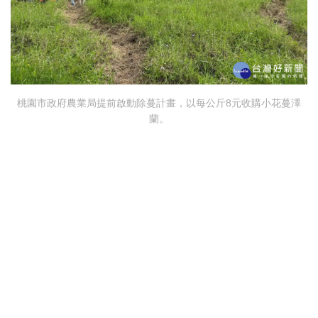
桃園市政府農業局提前啟動除蔓計畫，以每公斤8元收購小花蔓澤
蘭。