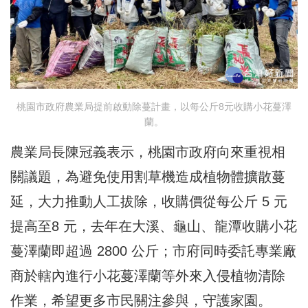
桃園市政府農業局提前啟動除蔓計畫，以每公斤8元收購小花蔓澤
蘭。
農業局長陳冠義表示，桃園市政府向來重視相
關議題，為避免使用割草機造成植物體擴散蔓
延，大力推動人工拔除，收購價從每公斤 5 元
提高至8 元，去年在大溪、龜山、龍潭收購小花
蔓澤蘭即超過 2800 公斤；市府同時委託專業廠
商於轄內進行小花蔓澤蘭等外來入侵植物清除
作業，希望更多市民關注參與，守護家園。