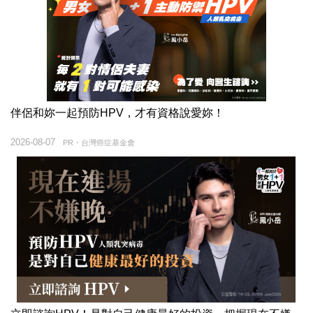
伴侶和妳一起預防HPV，才有資格說愛妳！
2026-08-07
PR・台灣癌症基金會