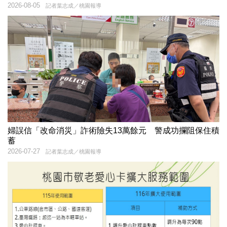
2026-08-05
記者葉志成／桃園報導
婦誤信「改命消災」詐術險失13萬餘元 警成功攔阻保住積
蓄
2026-07-27
記者葉志成／桃園報導