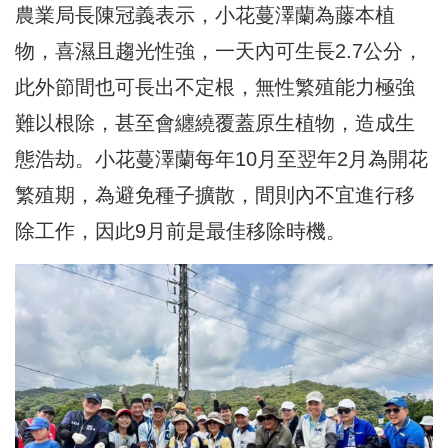
農業局長陳冠義表示，小花蔓澤蘭為藤本植
物，喜濕且趨光性強，一天內可生長2.7公分，
此外節間也可長出不定根，無性繁殖能力極強
難以根除，甚至會纏繞覆蓋原生植物，造成生
態浩劫。小花蔓澤蘭每年10月至翌年2月為開花
繁殖期，為避免種子擴散，間則內不宜進行移
除工作，因此9月前是最佳移除時機。