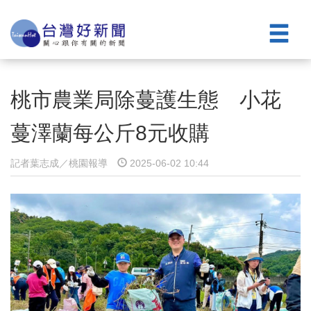
桃市農業局除蔓護生態 小花
蔓澤蘭每公斤8元收購
記者葉志成／桃園報導
2025-06-02 10:44