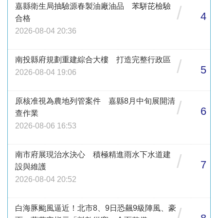
嘉縣衛生局抽驗源春製油廠油品 苯駢芘檢驗
/
4
合格
2026-08-04 20:36
南投縣府規劃重建綜合大樓 打造完整行政區
/
5
2026-08-04 19:06
原核准視為農地列管案件 嘉縣8月中旬展開清
/
6
查作業
2026-08-06 16:53
南市府展現治水決心 積極精進雨水下水道建
/
7
設與維護
2026-08-04 20:52
白海豚颱風逼近！北市8、9日恐飆9級陣風、豪
/