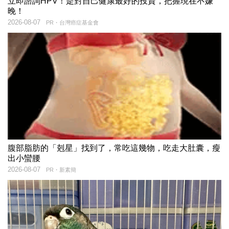
立即諮詢HPV！是對自己健康最好的投資，把握現在不嫌
晚！
2026-08-07
PR・台灣癌症基金會
腹部脂肪的「剋星」找到了，常吃這幾物，吃走大肚囊，瘦
出小蠻腰
2026-08-07
PR・新素簡