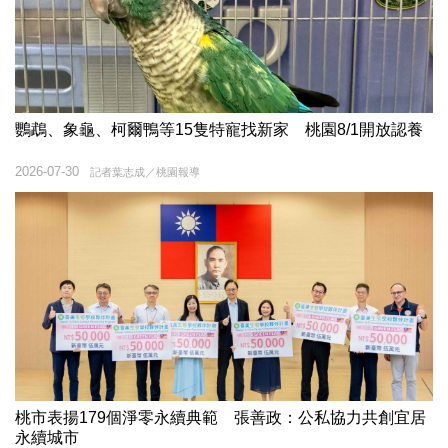
鸚鵡、象龜、柯爾鴨等15隻特寵找新家 桃園8/1開放認養
2026-07-30
記者葉志成／桃園報導
桃市表揚179個淨零永續典範 張善政：公私協力共創宜居
永續城市