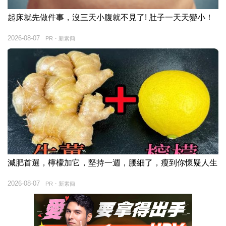
起床就先做件事，沒三天小腹就不見了! 肚子一天天變小！
2026-08-07
PR・新素簡
減肥首選，檸檬加它，堅持一週，腰細了，瘦到你懷疑人生
2026-08-07
PR・新素簡