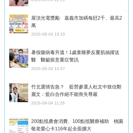
屋頂光電獎勵 嘉義市加碼每瓩2千、最高2
萬
2026-08-04 19:10
暑假腸病毒升溫！1歲童睡夢反覆肌抽躍送
醫 醫籲留意重症警訊
2026-08-04 14:57
竹北選情告急？ 藍營參選人杜文中致信鄭
麗文：藍白合作絕不能喪失尊嚴
2026-08-04 11:28
200點抵農會消費、100點抵醫療補助 桃園
敬老愛心卡116年起全面擴大