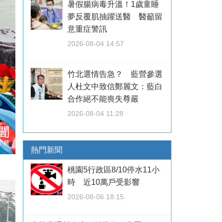
暑假腸病毒升溫！1歲童睡
夢反覆肌抽躍送醫 醫籲留
意重症警訊
2026-08-04 14:57
竹北選情告急？ 藍營參選
人杜文中致信鄭麗文：藍白
合作絕不能喪失尊嚴
2026-08-04 11:28
熱門新聞
桃園5行政區8/10停水11小
時 近10萬戶受影響
2026-08-06 18:15