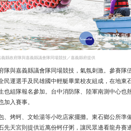
嘉義縣政府隊與嘉義縣議會隊同場競技／嘉義縣府提供
府隊與嘉義縣議會隊同場競技，氣氛刺激。參賽隊
全民運選手及民雄國中輕艇畢業校友組成，在地東
生也組隊報名參加。台中消防隊、陸軍南測中心也
也加入賽事。
包、烤蚵、文蛤湯等小吃店家擺攤。東石鄉公所準
石先天宮則提供近萬份蚵仔粥，讓民眾邊看龍舟賽