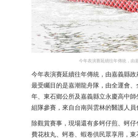
今年表演賽延續往年傳統，由
今年表演賽延續往年傳統，由嘉義縣政
最受矚目的是嘉潮龍舟隊，由全運會、
年、東石鄉公所及嘉義縣立永慶高中師
組隊參賽，來自台南與雲林的醫護人員
除觀賞賽事，現場還有多蚵仔煎、蚵仔
費花枝丸、蚵卷、蝦卷供民眾享用，東