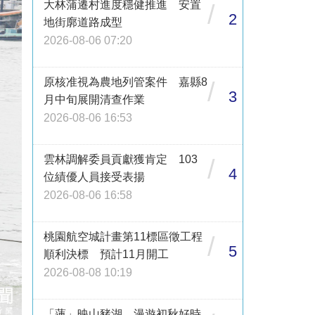
大林蒲遷村進度穩健推進 安置
/
2
地街廓道路成型
2026-08-06 07:20
原核准視為農地列管案件 嘉縣8
/
3
月中旬展開清查作業
2026-08-06 16:53
雲林調解委員貢獻獲肯定 103
/
4
位績優人員接受表揚
2026-08-06 16:58
桃園航空城計畫第11標區徵工程
/
5
順利決標 預計11月開工
2026-08-08 10:19
「蓮」映山豬湖 漫遊初秋好時