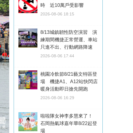
時 近10萬戶受影響
2026-08-06 18:15
8/13城鎮韌性防空演習 演
練期間機捷正常營運、車站
只進不出、行動網路降速
2026-08-06 17:44
桃園冷飲節8/21藝文特區登
場 機捷A1、A12站快閃店
暖身活動即日搶先開跑
2026-08-06 16:29
啦啦隊女神李多慧來了！
石岡熱氣球嘉年華8/22起登
場