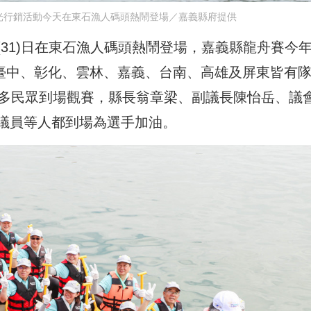
光行銷活動今天在東石漁人碼頭熱鬧登場／嘉義縣府提供
31)日在東石漁人碼頭熱鬧登場，嘉義縣龍舟賽今
，臺中、彰化、雲林、嘉義、台南、高雄及屏東皆有
眾多民眾到場觀賽，縣長翁章梁、副議長陳怡岳、議
議員等人都到場為選手加油。