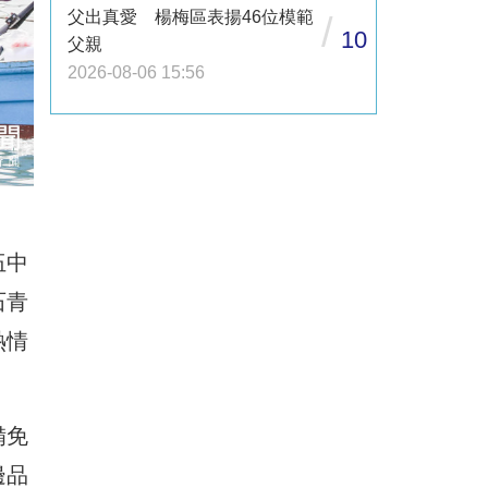
父出真愛 楊梅區表揚46位模範
/
10
父親
2026-08-06 15:56
伍中
石青
熱情
備免
邊品