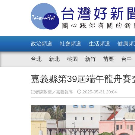
政治頻道
社會頻道
生活頻道
健康頻
台北
新北
桃園
新竹
苗栗
台中
嘉義縣第39屆端午龍舟賽
記者陳致愷／嘉義報導
2025-05-31 20:04