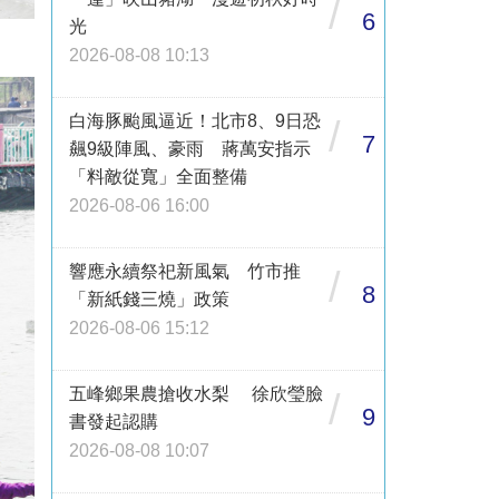
/
6
光
2026-08-08 10:13
白海豚颱風逼近！北市8、9日恐
/
7
飆9級陣風、豪雨 蔣萬安指示
「料敵從寬」全面整備
2026-08-06 16:00
響應永續祭祀新風氣 竹市推
/
8
「新紙錢三燒」政策
2026-08-06 15:12
五峰鄉果農搶收水梨 徐欣瑩臉
/
9
書發起認購
2026-08-08 10:07