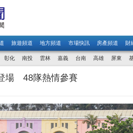
道
旅遊頻道
地方頻道
市場快訊
房產頻道
財
彰化
南投
雲林
嘉義
台南
高雄
屏東
登場 48隊熱情參賽