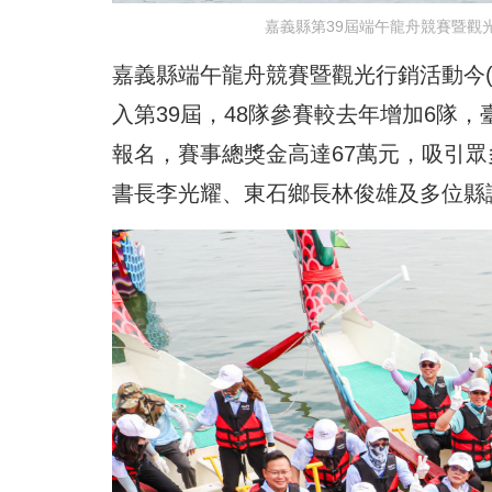
嘉義縣第39屆端午龍舟競賽暨觀
嘉義縣端午龍舟競賽暨觀光行銷活動今(
入第39屆，48隊參賽較去年增加6隊
報名，賽事總獎金高達67萬元，吸引
書長李光耀、東石鄉長林俊雄及多位縣