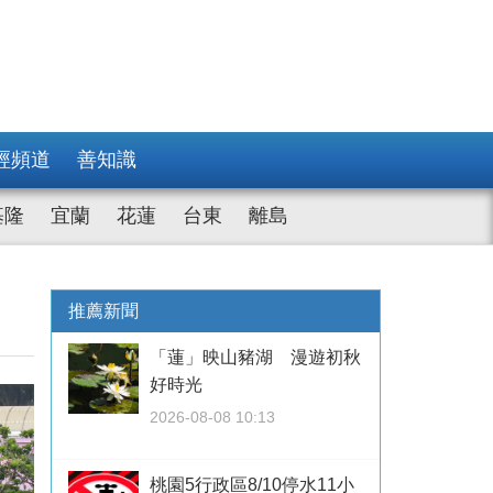
經頻道
善知識
基隆
宜蘭
花蓮
台東
離島
推薦新聞
「蓮」映山豬湖 漫遊初秋
好時光
2026-08-08 10:13
桃園5行政區8/10停水11小