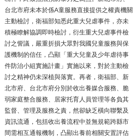
台北市府未本於係A童服務直接提供之權責機關
主動檢討，衛福部知悉此重大兒虐事件，亦未
積極瞭解協調即時檢討，衍生重大兒虐事件檢
討之訾議，嚴重折損大眾對我國兒童服務與保
護機制的信任，凸顯「重大兒童及少年虐待事
件防治小組實施計畫」實施以來，對於主動檢
討之精神仍未深植與落實。再者，衛福部、新
北市府、台北市府分別於收出養媒合服務、脆
弱家庭整合服務、居家托育人員管理等各負其
監督、管理及服務之責，然卻缺乏橫向聯繫及
資訊流通，包括收出養流程中並無規範跨縣市
間需相互通報機制，凸顯出養前相關安置評估