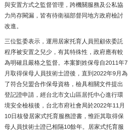
與安置方式之監督管理，跨機關服務及公私協
力尚存闕漏，皆有待衛福部督同地方政府檢討
改進。
三位監委表示，運用居家托育人員照顧依委託
程序被安置之兒少，有其特殊性，政府應有較
為明確且嚴格之監督。本案劉姓保母自2011年7
月取得保母人員技術士證後，直到2022年9月為
了符合兒盟合作保母資格，檢具相關文件提出
登記證申請，經台北市文山區居托中心進行環
境安全檢核後，台北市府社會局於2022年11月
10日核發居家式托育服務證書，惟距其取得保
母人員技術士證已相隔10餘年。居家式托育服