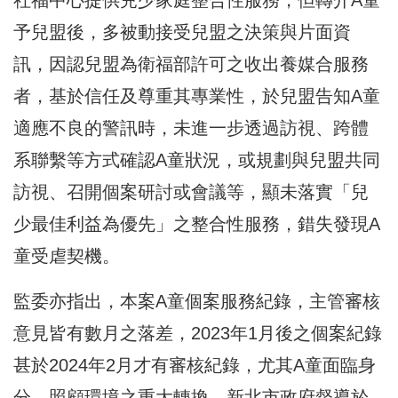
社福中心提供兒少家庭整合性服務，但轉介A童
予兒盟後，多被動接受兒盟之決策與片面資
訊，因認兒盟為衛福部許可之收出養媒合服務
者，基於信任及尊重其專業性，於兒盟告知A童
適應不良的警訊時，未進一步透過訪視、跨體
系聯繫等方式確認A童狀況，或規劃與兒盟共同
訪視、召開個案研討或會議等，顯未落實「兒
少最佳利益為優先」之整合性服務，錯失發現A
童受虐契機。
監委亦指出，本案A童個案服務紀錄，主管審核
意見皆有數月之落差，2023年1月後之個案紀錄
甚於2024年2月才有審核紀錄，尤其A童面臨身
分、照顧環境之重大轉換，新北市政府督導於