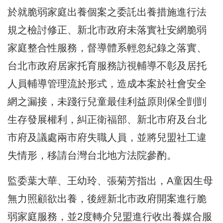
於就脆弱家庭出養個案之委託出養措施進行法
規之檢討修正、新北市政府未落實社安網脆弱
家庭整合性服務，督導體系輕忽紀錄之落實、
台北市政府居家托育服務訪視輔導不彰及居托
人員輔導管理流於形式，造成本案於社會安全
網之漏接，未踐行兒童最佳利益原則保全剴剴
生存發展權利，糾正衛福部、新北市府及台北
市府及議處兩市府失職人員，並將兒盟社工違
失情形，移請台灣台北地方法院參酌。
監委葉大華、王幼玲、張菊芳指出，A童因生母
無力照顧欲出養，後經新北市政府開案進行脆
弱家庭服務，並2度轉介兒盟進行收出養媒合服