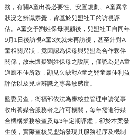
務，有關A童出養必要性、安置規劃、A童異常
狀況之辨識察覺，皆基於兒盟社工的訪視評
估。A童交予劉姓保母照顧後，兒盟社工自同年
9月1日後訪視A童3次就未再訪視，甚至針對A
童相關異狀，竟因認為保母與兒盟為合作夥伴
關係，故未懷疑劉姓保母之說詞，僅認為是A童
適應不佳所致，顯見欠缺對A童之兒童最佳利益
評估以及兒虐辨識之專業敏感度。
監委另查，衛福部依法為審核並管理申請從事
收出養媒合服務者之許可機關，每年需進行媒
合機構業務檢查及每3年定期評鑑，卻於本案發
生後，實際查核兒盟始發現其服務程序及機制