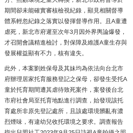
期間卻未能確實審核檢視紀錄，顯見相關督導
體系輕忽紀錄之落實以發揮督導作用。且A童遭
虐死，新北市府遲至次年3月因外界輿論爆發，
才召開會議精進檢討，對保障及維護A童生存與
發展權益顯有不力，核有違失。
此外，本案劉姓保母及其妹均為依法向台北市
府辦理居家托育服務登記之保母，卻發生受托A
童於托育期間遭其虐待致死案件，案發後台北
市府社會局至托育地點進行調查，始發現該托
育處所非原先登記處所，且該處環境髒亂有濃
烈煙味，有違幼兒收托環境之要求。調查報告
指出兒盟社工2023年9月25日訪視A童拍攝之照