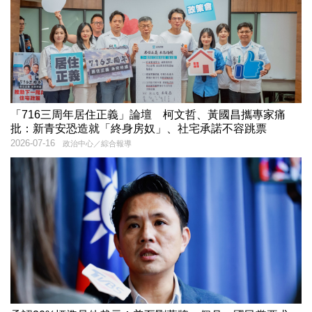
「716三周年居住正義」論壇 柯文哲、黃國昌攜專家痛
批：新青安恐造就「終身房奴」、社宅承諾不容跳票
2026-07-16
政治中心／綜合報導