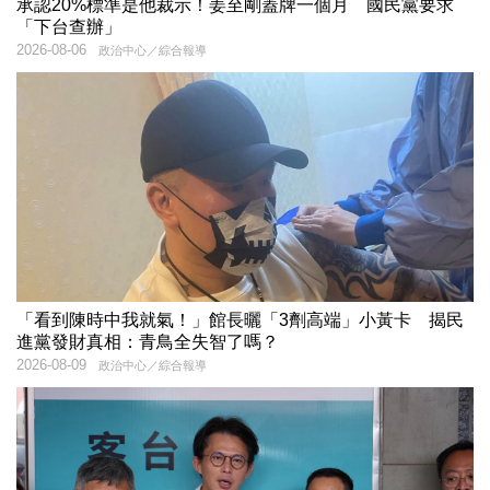
承認20%標準是他裁示！姜至剛蓋牌一個月 國民黨要求
「下台查辦」
2026-08-06
政治中心／綜合報導
「看到陳時中我就氣！」館長曬「3劑高端」小黃卡 揭民
進黨發財真相：青鳥全失智了嗎？
2026-08-09
政治中心／綜合報導