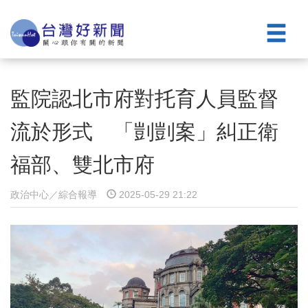
監院認北市府對托育人員監督
流於形式 「剴剴案」糾正衛
福部、雙北市府
政治中心／綜合報導
2025-05-29 21:22