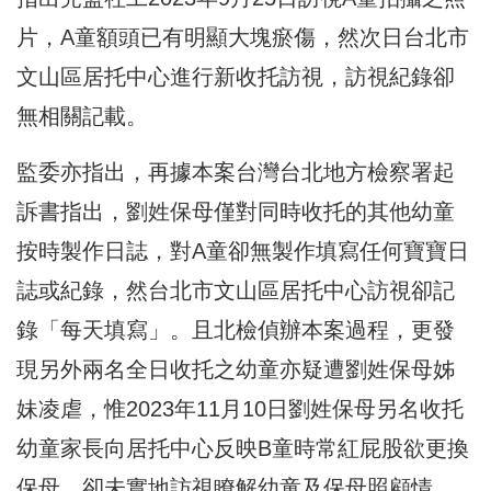
片，A童額頭已有明顯大塊瘀傷，然次日台北市
文山區居托中心進行新收托訪視，訪視紀錄卻
無相關記載。
監委亦指出，再據本案台灣台北地方檢察署起
訴書指出，劉姓保母僅對同時收托的其他幼童
按時製作日誌，對A童卻無製作填寫任何寶寶日
誌或紀錄，然台北市文山區居托中心訪視卻記
錄「每天填寫」。且北檢偵辦本案過程，更發
現另外兩名全日收托之幼童亦疑遭劉姓保母姊
妹凌虐，惟2023年11月10日劉姓保母另名收托
幼童家長向居托中心反映B童時常紅屁股欲更換
保母，卻未實地訪視瞭解幼童及保母照顧情