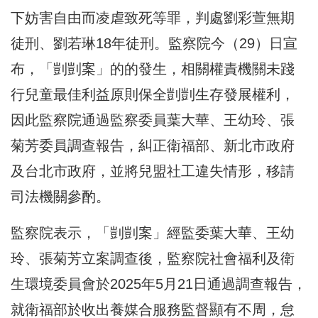
下妨害自由而凌虐致死等罪，判處劉彩萱無期
徒刑、劉若琳18年徒刑。監察院今（29）日宣
布，「剴剴案」的的發生，相關權責機關未踐
行兒童最佳利益原則保全剴剴生存發展權利，
因此監察院通過監察委員葉大華、王幼玲、張
菊芳委員調查報告，糾正衛福部、新北市政府
及台北市政府，並將兒盟社工違失情形，移請
司法機關參酌。
監察院表示，「剴剴案」經監委葉大華、王幼
玲、張菊芳立案調查後，監察院社會福利及衛
生環境委員會於2025年5月21日通過調查報告，
就衛福部於收出養媒合服務監督顯有不周，怠