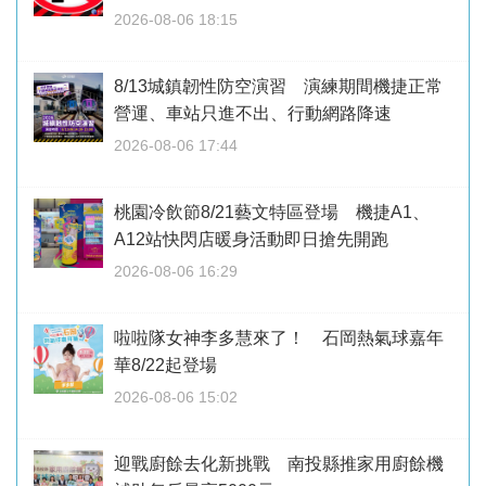
2026-08-06 18:15
8/13城鎮韌性防空演習 演練期間機捷正常
營運、車站只進不出、行動網路降速
2026-08-06 17:44
桃園冷飲節8/21藝文特區登場 機捷A1、
A12站快閃店暖身活動即日搶先開跑
2026-08-06 16:29
啦啦隊女神李多慧來了！ 石岡熱氣球嘉年
華8/22起登場
2026-08-06 15:02
迎戰廚餘去化新挑戰 南投縣推家用廚餘機