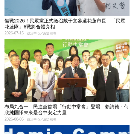
備戰2026！民眾黨正式徵召戴于文參選花蓮市長 「民眾
花蓮隊」6戰將合體亮相
2026-07-15
政治中心／綜合報導
布局九合一 民進黨首場「行動中常會」登場 賴清德：何
欣純團隊未來是台中安定力量
2026-08-05
政治中心／綜合報導