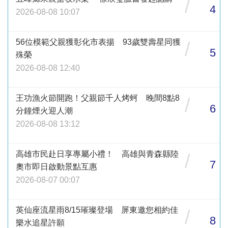
/
4
2026-08-08 10:07
56位模範父親獲彰化市表揚 93歲雙壽星同獲
/
5
殊榮
2026-08-08 12:40
王功漁火節開跑！父親節千人烤蚵 晚間8點8
/
6
分鐘煙火迎人潮
2026-08-08 13:12
高雄市民赴日享專屬小禮！ 高雄與青森縣陸
/
7
奧市即日啟動景點互惠
2026-08-07 00:07
英仙座流星雨8/15璀璨登場 屏東邀您相約佳
/
8
樂水追星許願