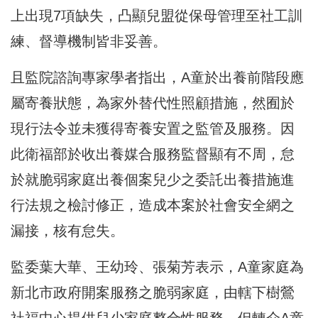
上出現7項缺失，凸顯兒盟從保母管理至社工訓
練、督導機制皆非妥善。
且監院諮詢專家學者指出，A童於出養前階段應
屬寄養狀態，為家外替代性照顧措施，然囿於
現行法令並未獲得寄養安置之監管及服務。因
此衛福部於收出養媒合服務監督顯有不周，怠
於就脆弱家庭出養個案兒少之委託出養措施進
行法規之檢討修正，造成本案於社會安全網之
漏接，核有怠失。
監委葉大華、王幼玲、張菊芳表示，A童家庭為
新北市政府開案服務之脆弱家庭，由轄下樹鶯