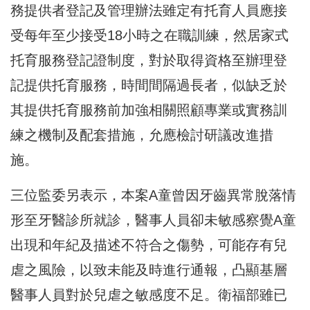
務提供者登記及管理辦法雖定有托育人員應接
受每年至少接受18小時之在職訓練，然居家式
托育服務登記證制度，對於取得資格至辦理登
記提供托育服務，時間間隔過長者，似缺乏於
其提供托育服務前加強相關照顧專業或實務訓
練之機制及配套措施，允應檢討研議改進措
施。
三位監委另表示，本案A童曾因牙齒異常脫落情
形至牙醫診所就診，醫事人員卻未敏感察覺A童
出現和年紀及描述不符合之傷勢，可能存有兒
虐之風險，以致未能及時進行通報，凸顯基層
醫事人員對於兒虐之敏感度不足。衛福部雖已