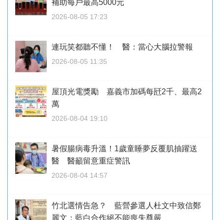
補助每戶最高5000元
2026-08-05 17:23
連玩笑都聽不懂！ 醫：當心大腦拉警報
2026-08-05 11:35
屋頂光電獎勵 嘉義市加碼每瓩2千、最高2
萬
2026-08-04 19:10
暑假腸病毒升溫！1歲童睡夢反覆肌抽躍送
醫 醫籲留意重症警訊
2026-08-04 14:57
竹北選情告急？ 藍營參選人杜文中致信鄭
麗文：藍白合作絕不能喪失尊嚴