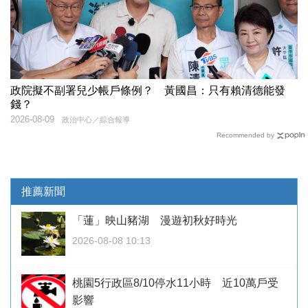
政院擬不副署兒少帳戶條例？ 黃國昌：只有賴清德能發
錢？
2026-08-09
政治中心／綜合報導
Recommended by
推薦新聞
「蓮」映山豬湖 漫遊初秋好時光
2026-08-08 10:13
桃園5行政區8/10停水11小時 近10萬戶受
影響