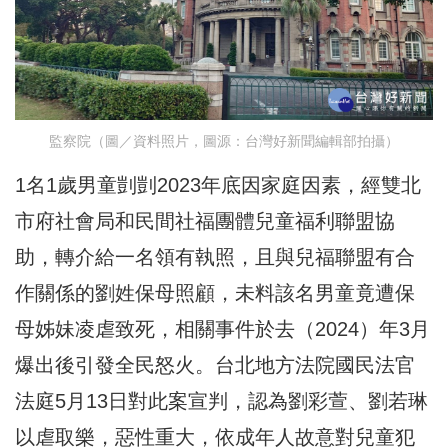
監察院（圖／資料照片，圖源：台灣好新聞編輯部拍攝）
1名1歲男童剴剴2023年底因家庭因素，經雙北
市府社會局和民間社福團體兒童福利聯盟協
助，轉介給一名領有執照，且與兒福聯盟有合
作關係的劉姓保母照顧，未料該名男童竟遭保
母姊妹凌虐致死，相關事件於去（2024）年3月
爆出後引發全民怒火。台北地方法院國民法官
法庭5月13日對此案宣判，認為劉彩萱、劉若琳
以虐取樂，惡性重大，依成年人故意對兒童犯