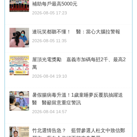
補助每戶最高5000元
2026-08-05 17:23
連玩笑都聽不懂！ 醫：當心大腦拉警報
2026-08-05 11:35
屋頂光電獎勵 嘉義市加碼每瓩2千、最高2
萬
2026-08-04 19:10
暑假腸病毒升溫！1歲童睡夢反覆肌抽躍送
醫 醫籲留意重症警訊
2026-08-04 14:57
竹北選情告急？ 藍營參選人杜文中致信鄭