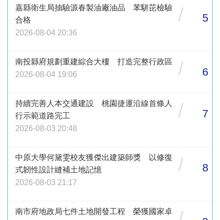
嘉縣衛生局抽驗源春製油廠油品 苯駢芘檢驗
/
5
合格
2026-08-04 20:36
南投縣府規劃重建綜合大樓 打造完整行政區
/
6
2026-08-04 19:06
持續完善人本交通建設 桃園捷運沿線首條人
/
7
行示範道路完工
2026-08-03 20:48
中原大學何黛雯校友獲傑出建築師獎 以修復
/
8
式韌性設計縫補土地記憶
2026-08-03 21:17
南市府地政局七件土地開發工程 榮獲國家卓
/