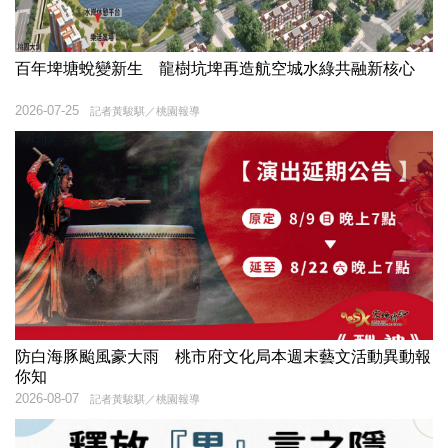
百年埤塘蛻變新生 龍樹坑埤再造航空城水綠共融新核心
2026-07-25
記者黃駿騏／桃園報導
防白海豚颱風豪大雨 桃市府文化局本週末藝文活動異動報
你知
2026-08-07
記者黃駿騏／桃園報導