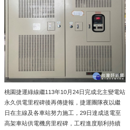
桃園捷運綠線繼113年10月24日完成北主變電站
永久供電里程碑後再傳捷報，捷運團隊夜以繼
日在主線及各車站努力施工，29日達成送電至
高架車站供電機房里程碑，工程進度順利持續