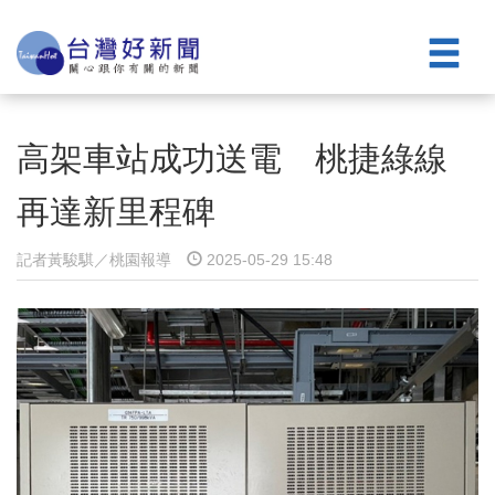
高架車站成功送電 桃捷綠線
再達新里程碑
記者黃駿騏／桃園報導
2025-05-29 15:48