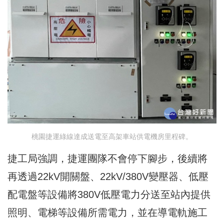
桃園捷運綠線達成送電至高架車站供電機房里程碑。
捷工局強調，捷運團隊不會停下腳步，後續將
再透過22kV開關盤、22kV/380V變壓器、低壓
配電盤等設備將380V低壓電力分送至站內提供
照明、電梯等設備所需電力，並在導電軌施工