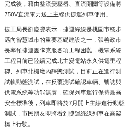
完成後，藉由整流變壓器、直流開關等設備將
750V直流電力送上主線供捷運列車使用。
捷工局長劉慶豐表示，捷運綠線是桃園市穩步
邁向智慧城市的重要基礎建設之一，張善政市
長率領捷運團隊克服各項工程困難，機電系統
工程目前已陸續完成北主變電站永久供電里程
碑、列車北機廠內靜態測試，目前正在進行測
試軌動態測試，在反覆測試確認車輛、號誌與
供電系統等功能無虞，確保列車運行保持最高
安全標準後，列車即將於7月開上主線進行動態
測試，市民朋友即將看到捷運綠線列車在高架
橋上行駛。