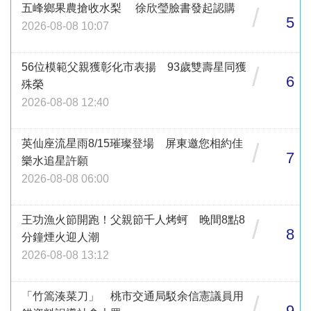
五峰鄉果農搶收水梨 徐欣瑩臉書發起認購
/
5
2026-08-08 10:07
56位模範父親獲彰化市表揚 93歲雙壽星同獲
/
6
殊榮
2026-08-08 12:40
英仙座流星雨8/15璀璨登場 屏東邀您相約佳
/
7
樂水追星許願
2026-08-08 06:00
王功漁火節開跑！父親節千人烤蚵 晚間8點8
/
8
分鐘煙火迎人潮
2026-08-08 13:12
「竹篙湊菜刀」 桃市交通局駁余信憲議員用
/
9