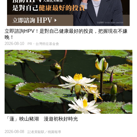
立即諮詢HPV！是對自己健康最好的投資，把握現在不嫌
晚！
2026-08-10
PR・台灣癌症基金會
「蓮」映山豬湖 漫遊初秋好時光
2026-08-08
記者黃駿騏／桃園報導