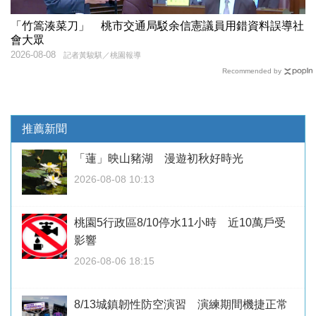
「竹篙湊菜刀」 桃市交通局駁余信憲議員用錯資料誤導社
會大眾
2026-08-08
記者黃駿騏／桃園報導
Recommended by
推薦新聞
「蓮」映山豬湖 漫遊初秋好時光
2026-08-08 10:13
桃園5行政區8/10停水11小時 近10萬戶受
影響
2026-08-06 18:15
8/13城鎮韌性防空演習 演練期間機捷正常