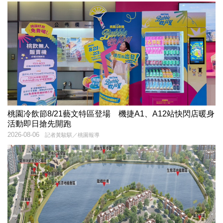
桃園冷飲節8/21藝文特區登場 機捷A1、A12站快閃店暖身
活動即日搶先開跑
2026-08-06
記者黃駿騏／桃園報導