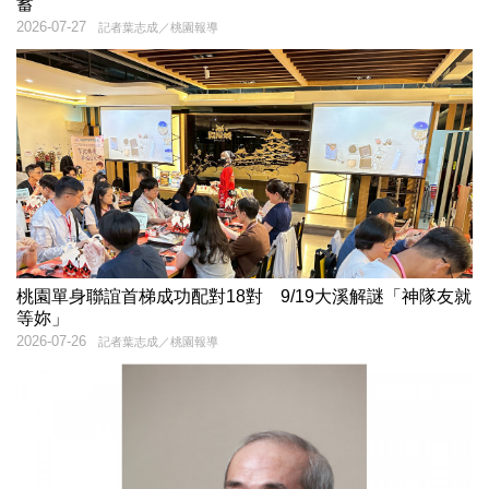
蓄
2026-07-27
記者葉志成／桃園報導
桃園單身聯誼首梯成功配對18對 9/19大溪解謎「神隊友就
等妳」
2026-07-26
記者葉志成／桃園報導