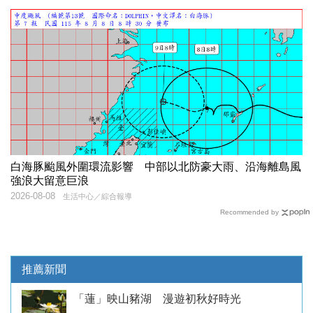
白海豚颱風外圍環流影響 中部以北防豪大雨、沿海離島風
強浪大留意巨浪
2026-08-08
生活中心／綜合報導
Recommended by
推薦新聞
「蓮」映山豬湖 漫遊初秋好時光