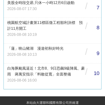
美股全時段交易 只休一小時12月6日啟動
/
7
2026-08-07 17:30
桃園航空城計畫第11標區徵工程順利決標 預
/
8
計11月開工
2026-08-08 10:19
「蓮」映山豬湖 漫遊初秋好時光
/
9
2026-08-08 10:13
白海豚颱風逼近！北市8、9日恐飆9級陣風、豪
/
10
雨 蔣萬安指示「料敵從寬」全面整備
2026-08-06 16:00
本站由大運聯和國際有限公司所維運