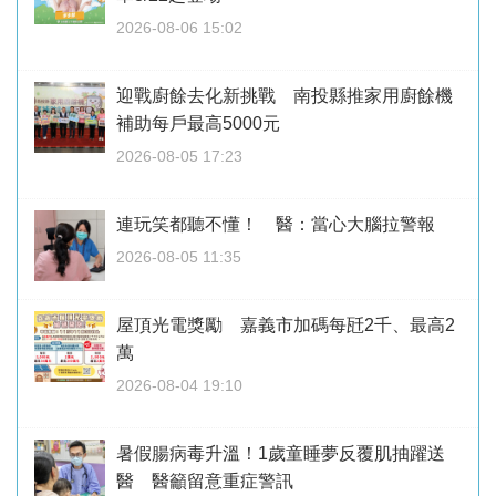
2026-08-06 15:02
迎戰廚餘去化新挑戰 南投縣推家用廚餘機
補助每戶最高5000元
2026-08-05 17:23
連玩笑都聽不懂！ 醫：當心大腦拉警報
2026-08-05 11:35
屋頂光電獎勵 嘉義市加碼每瓩2千、最高2
萬
2026-08-04 19:10
暑假腸病毒升溫！1歲童睡夢反覆肌抽躍送
醫 醫籲留意重症警訊