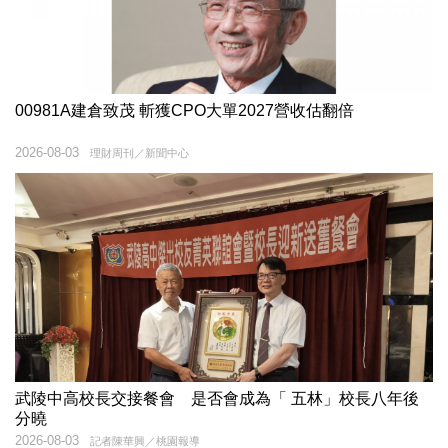
00981A建倉致茂 斬獲CPO大單2027營收估翻倍
2026-08-03
理財周刊／新聞中心
武陵中高校長交接餐會 是否會成為「 五林」校長八年後
分曉
2026-08-03
記者陳華興／桃園報導