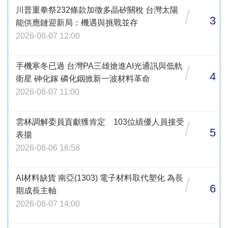
川普重拳祭232條款加徵多晶矽關稅 台灣太陽
/
3
能供應鏈迎新局：機遇與挑戰並存
2026-08-07 12:00
手機寒冬已過 台灣PA三雄搶進AI光通訊與低軌
/
4
衛星 砷化鎵 磷化銦掀新一波材料革命
2026-08-07 11:00
雲林調解委員貢獻獲肯定 103位績優人員接受
/
5
表揚
2026-08-06 16:58
AI材料缺貨 南亞(1303) 電子材料取代塑化 為長
/
6
期成長主軸
2026-08-07 14:00