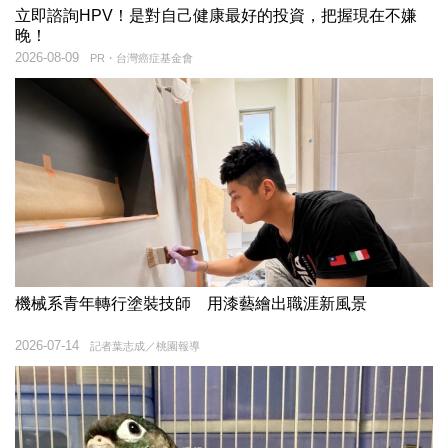
立即諮詢HPV！是對自己健康最好的投資，把握現在不嫌
晚！
2026-08-09
PR・台灣癌症基金會
機械系青年轉行塗裝技師 用漆藝繪出職涯新風景
2026-07-14
記者葉志成／桃園報導