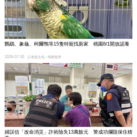
鸚鵡、象龜、柯爾鴨等15隻特寵找新家 桃園8/1開放認養
2026-07-30
記者葉志成／桃園報導
婦誤信「改命消災」詐術險失13萬餘元 警成功攔阻保住積