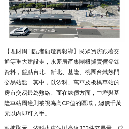
【理財周刊記者顏瓊真報導】民眾買房跟著交
通等重大建設走，永慶房產集團根據實價登錄
資料，盤點台北、新北、基隆、桃園台鐵熱門
交易站點。其中，以汐科、萬華及板橋車站的
房市交易最為熱絡。而在總價方面，中壢與基
隆車站周邊則被視為高CP值的區域，總價千萬
元以內即可入手。
數據顯示，汐科火車站以高達363件交易量，成