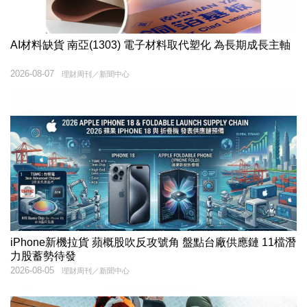
AI材料缺貨 南亞(1303) 電子材料取代塑化 為長期成長主軸
2026-08-07
理財周刊／新聞中心
iPhone新機拉貨 蘋概股吹反攻號角 盤點台廠供應鏈 11檔潛
力股蓄勢待發
2026-08-05
理財周刊／新聞中心