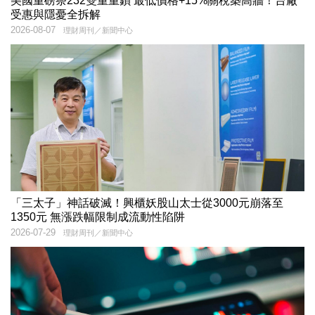
美國重磅祭232雙重重鎖 最低價格+15%關稅築高牆！台廠
受惠與隱憂全拆解
2026-08-07
理財周刊／新聞中心
「三太子」神話破滅！興櫃妖股山太士從3000元崩落至
1350元 無漲跌幅限制成流動性陷阱
2026-07-29
理財周刊／新聞中心