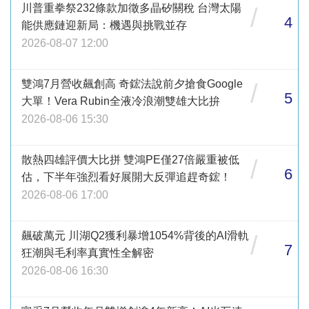
川普重拳祭232條款加徵多晶矽關稅 台灣太陽
/
4
能供應鏈迎新局：機遇與挑戰並存
2026-08-07 12:00
雙鴻7月營收飆創高 奇鋐法說前夕搶食Google
/
5
大單！Vera Rubin全液冷浪潮雙雄大比拚
2026-08-06 15:30
散熱四雄評價大比拼 雙鴻PE僅27倍嚴重被低
/
6
估，下半年強烈看好展開大反彈追趕奇鋐！
2026-08-06 17:00
飆破萬元 川湖Q2獲利暴增1054%背後的AI滑軌
/
7
狂潮與毛利率真實性全解密
2026-08-06 16:30