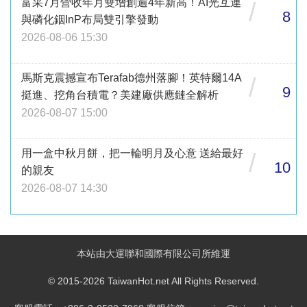
富采7月營收年月雙增創逾4年新高！AI光互連
/
8
與磷化銦InP布局雙引擎發動
2026-08-06 15:30
馬斯克震撼宣布Terafab德州落腳！英特爾14A
/
9
挺進、挖角台積電？美建廠供應鏈全解析
2026-08-07 15:00
用一盒中秋月餅，把一輪明月及心意 送給最好
/
10
的親友
2026-08-07 14:30
本站由大運聯和國際有限公司所維運
© 2015-2026 TaiwanHot.net All Rights Reserved.