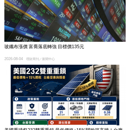
玻纖布漲價 富喬落底轉強 目標價135元
2026-08-04
理財周刊／新聞中心