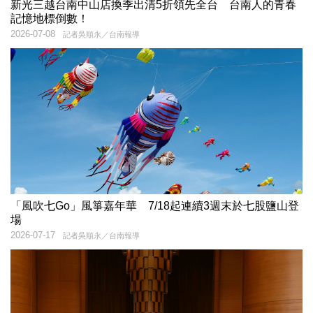
新光三越台南中山店換季出清5折領先全台 台南人的青春
記憶地標倒數！
2026-07-08
記者吳順永／台南報導
「風吹七Go」風箏嘉年華 7/18起連續3週末於七股鹽山登
場
2026-07-17
記者吳順永／台南報導