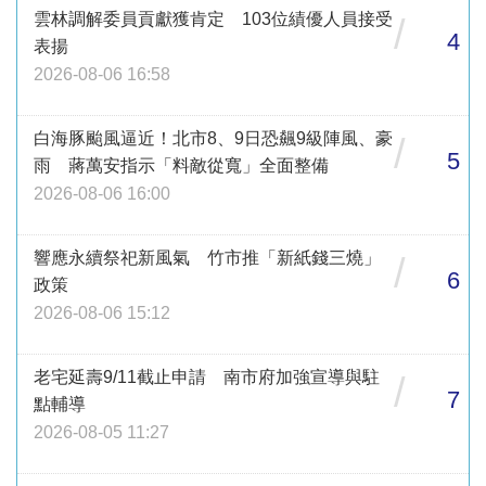
雲林調解委員貢獻獲肯定 103位績優人員接受
/
4
表揚
2026-08-06 16:58
白海豚颱風逼近！北市8、9日恐飆9級陣風、豪
/
5
雨 蔣萬安指示「料敵從寬」全面整備
2026-08-06 16:00
響應永續祭祀新風氣 竹市推「新紙錢三燒」
/
6
政策
2026-08-06 15:12
老宅延壽9/11截止申請 南市府加強宣導與駐
/
7
點輔導
2026-08-05 11:27