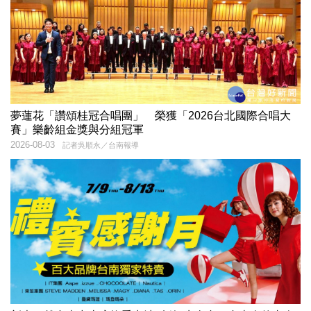
夢蓮花「讚頌桂冠合唱團」 榮獲「2026台北國際合唱大
賽」樂齡組金獎與分組冠軍
2026-08-03
記者吳順永／台南報導