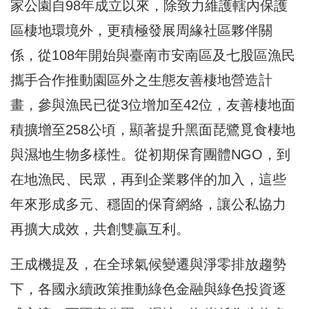
家公園自98年成立以來，除致力維護轄內保護
區棲地環境外，更積極發展周緣社區夥伴關
係，從108年開始與臺南市安南區及七股區漁民
攜手合作推動園區外之生態友善棲地營造計
畫，參與漁民已從3位增加至42位，友善棲地面
積擴增至258公頃，顯著提升黑面琵鷺覓食棲地
與濕地生物多樣性。從初期保育團體NGO，到
在地漁民、民眾，再到企業夥伴的加入，這些
年來形成多元、穩固的保育網絡，讓公私協力
再擴大成效，共創雙贏互利。
王成機提及，在全球氣候變遷與淨零排放趨勢
下，各國永續政策推動綠色金融與綠色投資逐