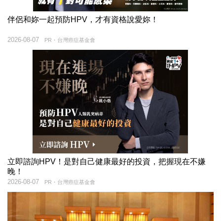
伴侶和妳一起預防HPV，才有資格說愛妳！
2026-08-07
PR・台灣癌症基金會
立即諮詢HPV！是對自己健康最好的投資，把握現在不嫌
晚！
2026-08-07
PR・台灣癌症基金會