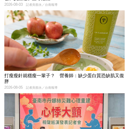
2026-08-03
記者吳順永／台南報導
打瘦瘦針就穩瘦一輩子？ 營養師：缺少蛋白質恐缺肌又復
胖
2026-08-05
記者吳順永／台南報導