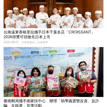
台南遠東香格里拉攜手日本千葉名店「CROISSANT」
2026得獎可頌搶先日本上市
2026-08-07
記者吳順永／台南報導
臺南郵局攜手南家扶中心 辦理「助學義賣暨反貪、反詐
騙、反賄選」宣導活動