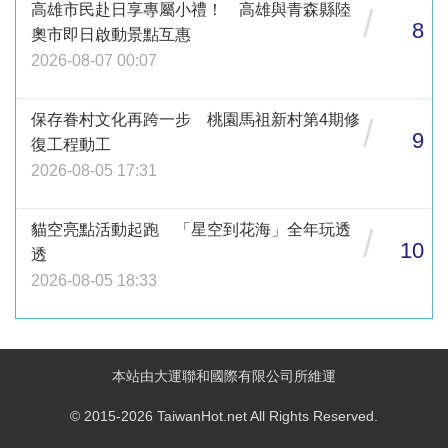
高雄市民赴日享專屬小禮！ 高雄與青森縣陸
/
8
奧市即日啟動景點互惠
2026-08-07 00:07
保存眷村文化再跨一步 桃園馬祖新村第4期修
/
9
復工程動工
2026-08-05 17:31
貓空亮點活動起跑 「星空到花海」全年玩透
/
10
透
2026-08-05 18:33
本站由大運聯和國際有限公司所維運
© 2015-2026 TaiwanHot.net All Rights Reserved.