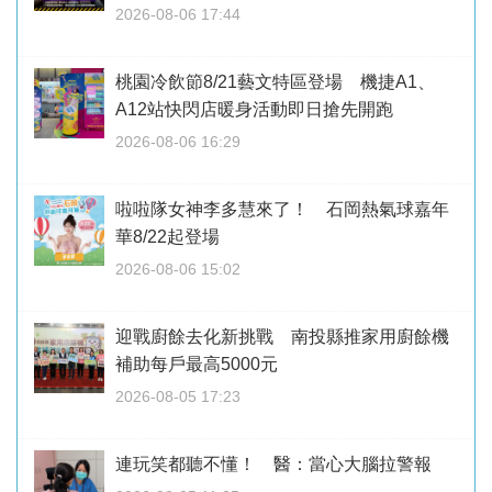
2026-08-06 17:44
桃園冷飲節8/21藝文特區登場 機捷A1、
A12站快閃店暖身活動即日搶先開跑
2026-08-06 16:29
啦啦隊女神李多慧來了！ 石岡熱氣球嘉年
華8/22起登場
2026-08-06 15:02
迎戰廚餘去化新挑戰 南投縣推家用廚餘機
補助每戶最高5000元
2026-08-05 17:23
連玩笑都聽不懂！ 醫：當心大腦拉警報