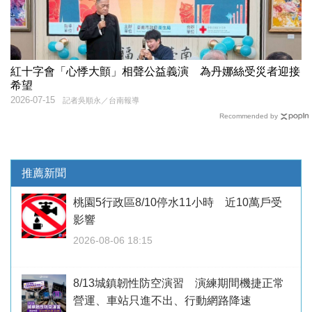
紅十字會「心悸大顫」相聲公益義演 為丹娜絲受災者迎接
希望
2026-07-15
記者吳順永／台南報導
Recommended by
推薦新聞
桃園5行政區8/10停水11小時 近10萬戶受
影響
2026-08-06 18:15
8/13城鎮韌性防空演習 演練期間機捷正常
營運、車站只進不出、行動網路降速