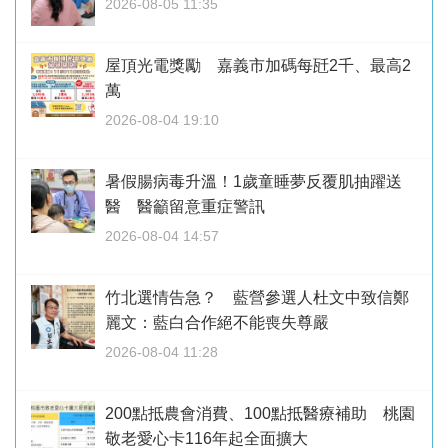
2026-08-05 11:35
屋頂光電獎勵 嘉義市加碼每瓩2千、最高2
萬
2026-08-04 19:10
暑假腸病毒升溫！1歲童睡夢反覆肌抽躍送
醫 醫籲留意重症警訊
2026-08-04 14:57
竹北選情告急？ 藍營參選人杜文中致信鄭
麗文：藍白合作絕不能喪失尊嚴
2026-08-04 11:28
200點抵農會消費、100點抵醫療補助 桃園
敬老愛心卡116年起全面擴大