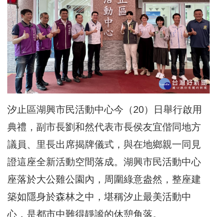
汐止區
湖興市民活動中心今（20）日舉行啟用
典禮，副市長劉和然代表市長侯友宜偕同地方
議員、里長出席揭牌儀式，與在地鄉親一同見
證這座全新活動空間落成。湖興市民活動中心
座落於大公雞公園內，周圍
綠意盎然
，整座建
築如隱身於森林之中，堪稱汐止最美活動中
心，是都市中難得靜謐的休憩角落。