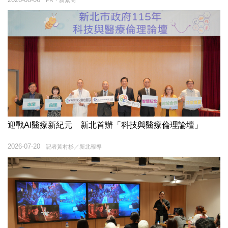
PR・新素簡
迎戰AI醫療新紀元 新北首辦「科技與醫療倫理論壇」
2026-07-20
記者黃村杉／新北報導