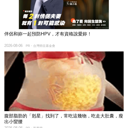
伴侶和妳一起預防HPV，才有資格說愛妳！
2026-08-06
PR・台灣癌症基金會
腹部脂肪的「剋星」找到了，常吃這幾物，吃走大肚囊，瘦
出小蠻腰
2026-08-06