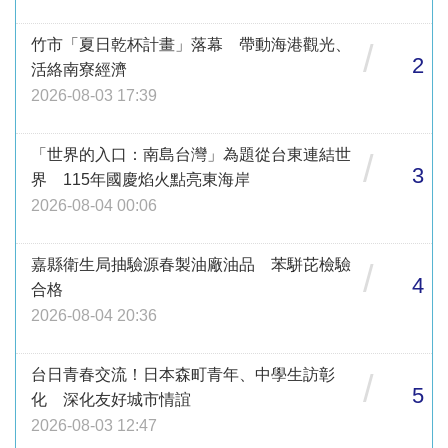
竹市「夏日乾杯計畫」落幕 帶動海港觀光、
/
2
活絡南寮經濟
2026-08-03 17:39
「世界的入口：南島台灣」為題從台東連結世
/
3
界 115年國慶焰火點亮東海岸
2026-08-04 00:06
嘉縣衛生局抽驗源春製油廠油品 苯駢芘檢驗
/
4
合格
2026-08-04 20:36
台日青春交流！日本森町青年、中學生訪彰
/
5
化 深化友好城市情誼
2026-08-03 12:47