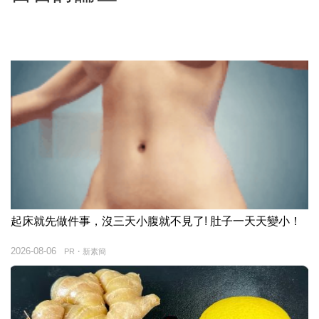
起床就先做件事，沒三天小腹就不見了! 肚子一天天變小！
2026-08-06
PR・新素簡