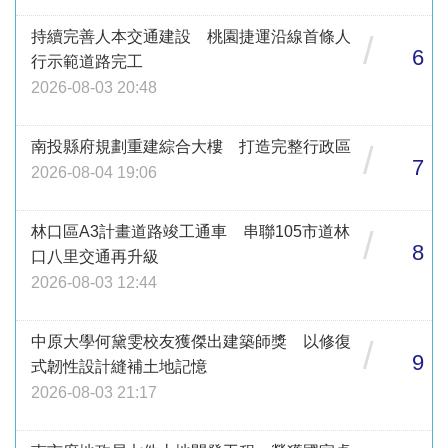
持續完善人本交通建設 桃園捷運沿線首條人
/
6
行示範道路完工
2026-08-03 20:48
南投縣府規劃重建綜合大樓 打造完整行政區
/
7
2026-08-04 19:06
林口區A3計畫道路竣工通車 串聯105市道林
/
8
口八里交通再升級
2026-08-03 12:44
中原大學何黛雯校友獲傑出建築師獎 以修復
/
9
式韌性設計縫補土地記憶
2026-08-03 21:17