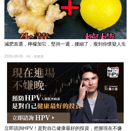
減肥首選，檸檬加它，堅持一週，腰細了，瘦到你懷疑人生
2026-08-06
PR・新素簡
立即諮詢HPV！是對自己健康最好的投資，把握現在不嫌