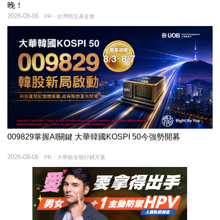
晚！
2026-08-06
PR・台灣癌症基金會
009829掌握AI關鍵 大華韓國KOSPI 50今強勢開募
2026-08-06
PR・大華銀全能行銷方案